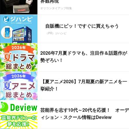
界観再現
オリコンタイアップ特集
自販機にピッ！ですぐに買えちゃう
（PR）ジハンピ
2026年7月夏ドラマも、注目作＆話題作が
勢ぞろい！
【夏アニメ2026】7月期夏の新アニメを一
挙紹介！
芸能界を志す10代～20代を応援！ オーデ
ィション・スクール情報はDeview