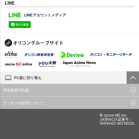
LINE
LINEアカウントメディア
PC版に切り替え
禁無断複写転載
クッキーの使用について
© oricon ME inc.
JASRAC許諾番号：
9009642140Y38026