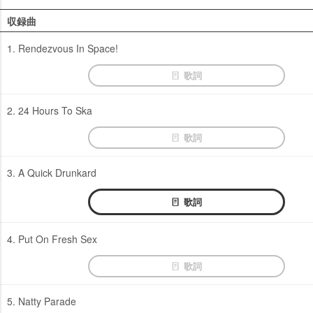
収録曲
1. Rendezvous In Space!
歌詞
2. 24 Hours To Ska
歌詞
3. A Quick Drunkard
歌詞
4. Put On Fresh Sex
歌詞
5. Natty Parade