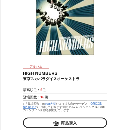
アルバム
HIGH NUMBERS
東京スカパラダイスオーケストラ
最高順位：
2
位
登場回数：
16
回
※「登場回数」は
you大樹
および法人向けサービス・
ORICON
BiZ online
で公開しております週間アルバムランキングTOP300
のランクイン回数を掲載しています。
商品購入