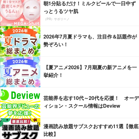
朝1分貼るだけ！ミルクピールで一日中ず
っとうるツヤ肌
（PR）サボリーノ
2026年7月夏ドラマも、注目作＆話題作が
勢ぞろい！
【夏アニメ2026】7月期夏の新アニメを一
挙紹介！
芸能界を志す10代～20代を応援！ オーデ
ィション・スクール情報はDeview
漫画読み放題サブスクおすすめ11選【徹底
比較】