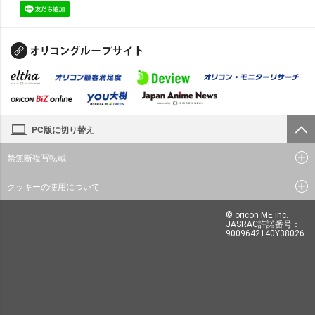
PC版に切り替え
禁無断複写転載
クッキーの使用について
© oricon ME inc.
JASRAC許諾番号：
9009642140Y38026