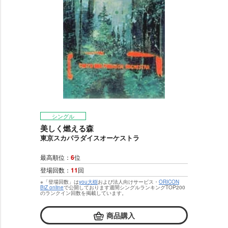
シングル
美しく燃える森
東京スカパラダイスオーケストラ
最高順位：
6
位
登場回数：
11
回
※「登場回数」は
you大樹
および法人向けサービス・
ORICON
BiZ online
で公開しております週間シングルランキングTOP200
のランクイン回数を掲載しています。
商品購入