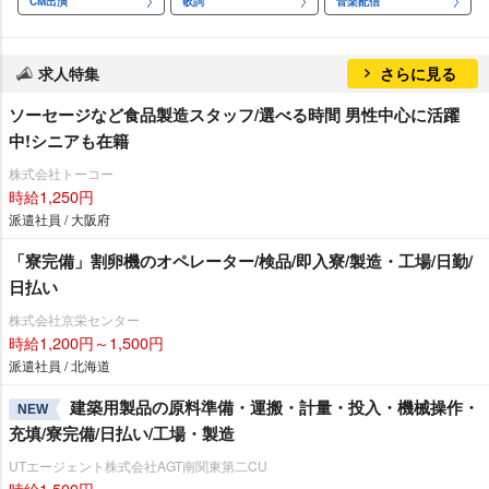
CM出演
歌詞
音楽配信
求人特集
さらに見る
ソーセージなど食品製造スタッフ/選べる時間 男性中心に活躍
中!シニアも在籍
株式会社トーコー
時給1,250円
派遣社員 / 大阪府
「寮完備」割卵機のオペレーター/検品/即入寮/製造・工場/日勤/
日払い
株式会社京栄センター
時給1,200円～1,500円
派遣社員 / 北海道
建築用製品の原料準備・運搬・計量・投入・機械操作・
NEW
充填/寮完備/日払い/工場・製造
UTエージェント株式会社AGT南関東第二CU
時給1,500円