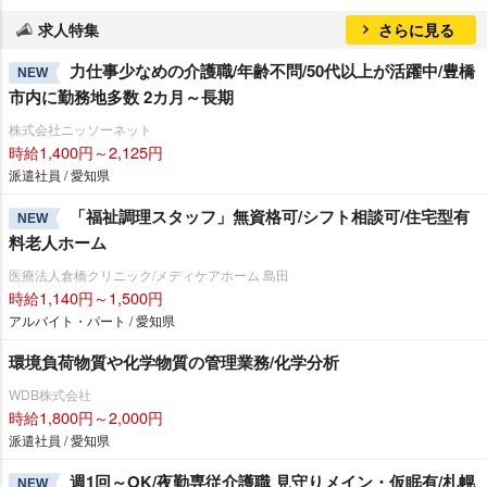
求人特集
さらに見る
力仕事少なめの介護職/年齢不問/50代以上が活躍中/豊橋
NEW
市内に勤務地多数 2カ月～長期
株式会社ニッソーネット
時給1,400円～2,125円
派遣社員 / 愛知県
「福祉調理スタッフ」無資格可/シフト相談可/住宅型有
NEW
料老人ホーム
医療法人倉橋クリニック/メディケアホーム 島田
時給1,140円～1,500円
アルバイト・パート / 愛知県
環境負荷物質や化学物質の管理業務/化学分析
WDB株式会社
時給1,800円～2,000円
派遣社員 / 愛知県
週1回～OK/夜勤専従介護職 見守りメイン・仮眠有/札幌
NEW