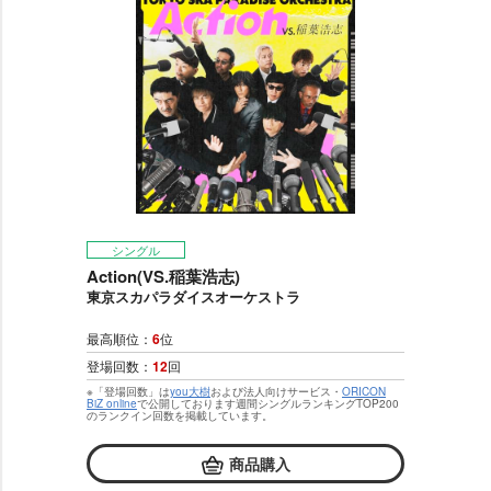
シングル
Action(VS.稲葉浩志)
東京スカパラダイスオーケストラ
最高順位：
6
位
登場回数：
12
回
※「登場回数」は
you大樹
および法人向けサービス・
ORICON
BiZ online
で公開しております週間シングルランキングTOP200
のランクイン回数を掲載しています。
商品購入