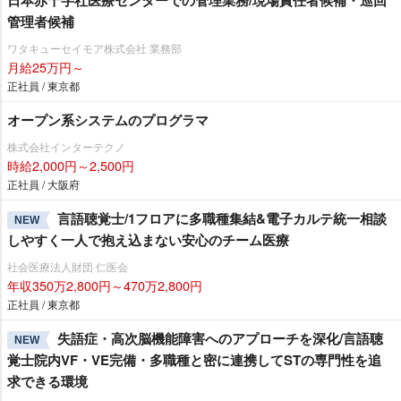
日本赤十字社医療センターでの管理業務/現場責任者候補・巡回
管理者候補
ワタキューセイモア株式会社 業務部
月給25万円～
正社員 / 東京都
オープン系システムのプログラマ
株式会社インターテクノ
時給2,000円～2,500円
正社員 / 大阪府
言語聴覚士/1フロアに多職種集結&電子カルテ統一相談
NEW
しやすく一人で抱え込まない安心のチーム医療
社会医療法人財団 仁医会
年収350万2,800円～470万2,800円
正社員 / 東京都
失語症・高次脳機能障害へのアプローチを深化/言語聴
NEW
覚士院内VF・VE完備・多職種と密に連携してSTの専門性を追
求できる環境