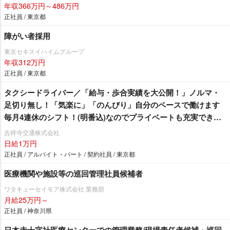
年収366万円～486万円
正社員 / 東京都
障がい者採用
東京セキスイハイムグループ
年収312万円
正社員 / 東京都
タクシードライバー／「給与・歩合実績を大公開！」ノルマ・
足切り無し！「気楽に」「のんびり」自分のペースで働けます
毎月4連休のシフト！(明番込)なのでプライベートも充実できま
す♪
吉祥寺交通株式会社
日給1万円
正社員 / アルバイト・パート / 契約社員 / 東京都
医療機関や施設等の巡回管理社員候補者
ワタキューセイモア株式会社 業務部
月給25万円～
正社員 / 神奈川県