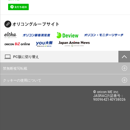
PC版に切り替え
禁無断複写転載
クッキーの使用について
© oricon ME inc.
JASRAC許諾番号：
9009642140Y38026