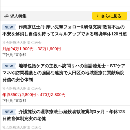
求人特集
さらに見る
作業療法士/手厚い先輩フォロー&研修充実!教育不足の
NEW
不安を解消し自信を持ってスキルアップできる環境年休120日超
社会医療法人財団 仁医会
月給24万1,900円～32万1,900円
正社員 / 東京都
地域包括ケアの主役へ訪問リハの言語聴覚士・ST/ケア
NEW
マネや訪問看護との強固な連携で大田区の地域医療に貢献病院
発信の安心体制
社会医療法人財団 仁医会
年収350万2,800円～470万2,800円
正社員 / 東京都
介護施設の理学療法士/経験者歓迎賞与3ヶ月・年休123
NEW
日教育体制充実の老健
社会医療法人財団 仁医会