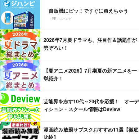
自販機にピッ！ですぐに買えちゃう
（PR）ジハンピ
2026年7月夏ドラマも、注目作＆話題作が
勢ぞろい！
【夏アニメ2026】7月期夏の新アニメを一
挙紹介！
芸能界を志す10代～20代を応援！ オーデ
ィション・スクール情報はDeview
漫画読み放題サブスクおすすめ11選【徹底
比較】