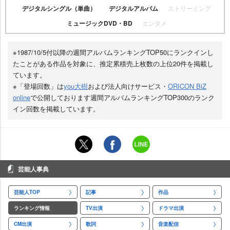
デジタルシングル（単曲）
デジタルアルバム
ストリーミング
ミュージックDVD・BD
エンタメ
※1987/10/5付以降の週間アルバムランキングTOP50にランクインし
たことがある作品を対象に、推定累積売上枚数の上位20件を掲載し
ています。
※「登場回数」は
you大樹
および法人向けサービス・
ORICON BiZ
online
で公開しております週間アルバムランキングTOP300のランク
イン回数を掲載しています。
芸能人事典
芸能人TOP
記事
作品
ランキング情報
TV出演
ドラマ出演
CM出演
歌詞
音楽配信