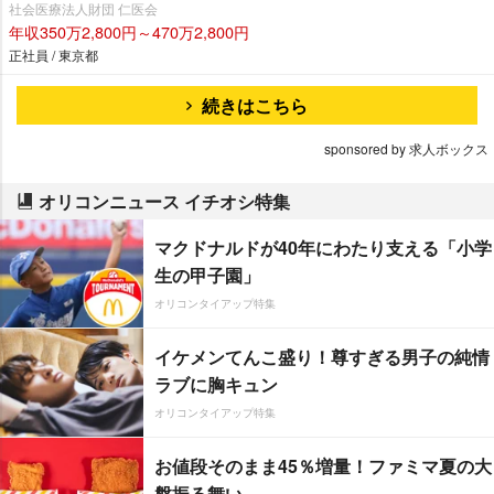
社会医療法人財団 仁医会
年収350万2,800円～470万2,800円
正社員 / 東京都
続きはこちら
sponsored by 求人ボックス
オリコンニュース イチオシ特集
マクドナルドが40年にわたり支える「小学
生の甲子園」
オリコンタイアップ特集
イケメンてんこ盛り！尊すぎる男子の純情
ラブに胸キュン
オリコンタイアップ特集
お値段そのまま45％増量！ファミマ夏の大
盤振る舞い