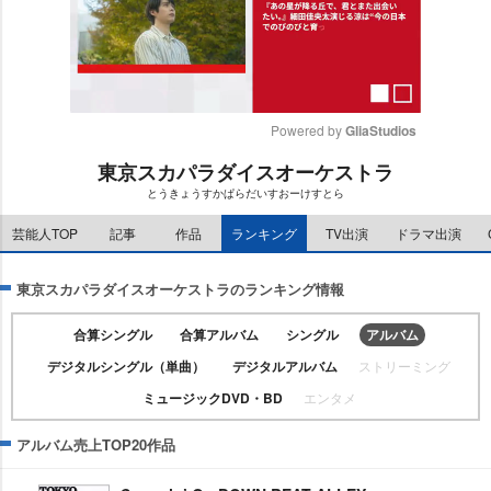
Powered by 
GliaStudios
東京スカパラダイスオーケストラ
M
とうきょうすかぱらだいすおーけすとら
u
t
芸能人TOP
記事
作品
ランキング
TV出演
ドラマ出演
e
東京スカパラダイスオーケストラのランキング情報
合算シングル
合算アルバム
シングル
アルバム
デジタルシングル（単曲）
デジタルアルバム
ストリーミング
ミュージックDVD・BD
エンタメ
アルバム売上TOP20作品