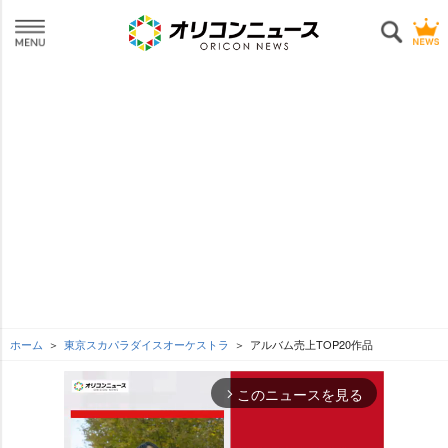
ホーム
東京スカパラダイスオーケストラ
アルバム売上TOP20作品
このニュースを見る
arrow_forward_ios