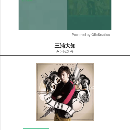
Powered by 
GliaStudios
三浦大知
M
みうらだいち
u
t
e