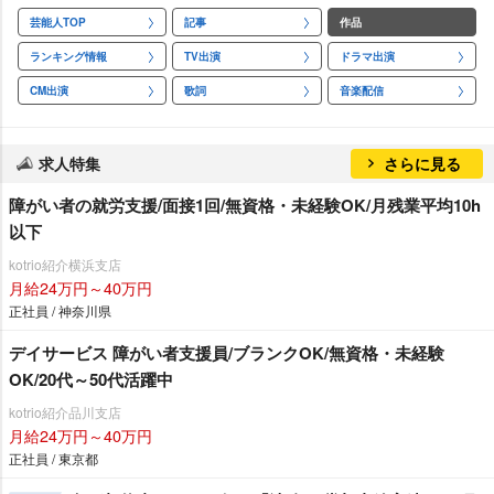
芸能人TOP
記事
作品
ランキング情報
TV出演
ドラマ出演
CM出演
歌詞
音楽配信
求人特集
さらに見る
障がい者の就労支援/面接1回/無資格・未経験OK/月残業平均10h
以下
kotrio紹介横浜支店
月給24万円～40万円
正社員 / 神奈川県
デイサービス 障がい者支援員/ブランクOK/無資格・未経験
OK/20代～50代活躍中
kotrio紹介品川支店
月給24万円～40万円
正社員 / 東京都