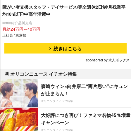
障がい者支援スタッフ・デイサービス/完全週休2日制/月残業平
均10h以下/中高年活躍中
kotrio紹介品川支店
月給24万円～40万円
正社員 / 東京都
続きはこちら
sponsored by 求人ボックス
オリコンニュース イチオシ特集
森崎ウィン×向井康二“両片思い”にキュン
が止まらん！
オリコンタイアップ特集
大好評につき再び！ファミマ名物45％増量
キャンペーン
オリコンタイアップ特集