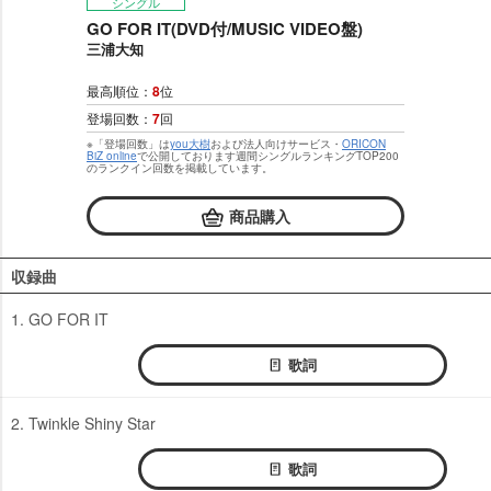
シングル
GO FOR IT(DVD付/MUSIC VIDEO盤)
三浦大知
最高順位：
8
位
登場回数：
7
回
※「登場回数」は
you大樹
および法人向けサービス・
ORICON
BiZ online
で公開しております週間シングルランキングTOP200
のランクイン回数を掲載しています。
商品購入
収録曲
1. GO FOR IT
歌詞
2. Twinkle Shiny Star
歌詞