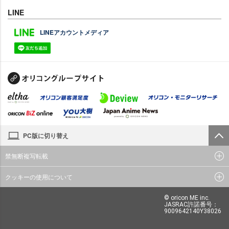
LINE
LINEアカウントメディア
PC版に切り替え
禁無断複写転載
クッキーの使用について
© oricon ME inc.
JASRAC許諾番号：
9009642140Y38026