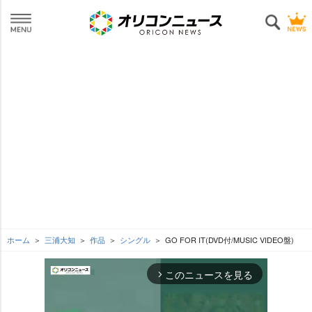
ホーム
三浦大知
作品
シングル
GO FOR IT(DVD付/MUSIC VIDEO盤)
このニュースを見る
arrow_forward_ios