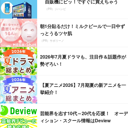
自販機にピッ！ですぐに買えちゃう
（PR）ジハンピ
朝1分貼るだけ！ミルクピールで一日中ず
っとうるツヤ肌
（PR）サボリーノ
2026年7月夏ドラマも、注目作＆話題作が
勢ぞろい！
【夏アニメ2026】7月期夏の新アニメを一
挙紹介！
芸能界を志す10代～20代を応援！ オーデ
ィション・スクール情報はDeview