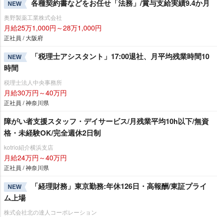
各種契約書などをお任せ「法務」/賞与支給実績9.4か月
NEW
奥野製薬工業株式会社
月給25万1,000円～28万1,000円
正社員 / 大阪府
「税理士アシスタント」17:00退社、月平均残業時間10
NEW
時間
税理士法人中央事務所
月給30万円～40万円
正社員 / 神奈川県
障がい者支援スタッフ・デイサービス/月残業平均10h以下/無資
格・未経験OK/完全週休2日制
kotrio紹介横浜支店
月給24万円～40万円
正社員 / 神奈川県
「経理財務」東京勤務:年休126日・高報酬/東証プライ
NEW
ム上場
株式会社北の達人コーポレーション