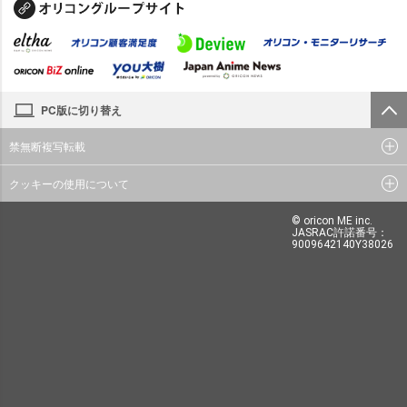
PC版に切り替え
禁無断複写転載
クッキーの使用について
© oricon ME inc.
JASRAC許諾番号：
9009642140Y38026