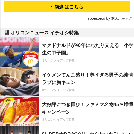
続きはこちら
sponsored by 求人ボックス
オリコンニュース イチオシ特集
マクドナルドが40年にわたり支える「小学
生の甲子園」
オリコンタイアップ特集
イケメンてんこ盛り！尊すぎる男子の純情
ラブに胸キュン
オリコンタイアップ特集
大好評につき再び！ファミマ名物45％増量
キャンペーン
オリコンタイアップ特集
SUPER★DRAGON、自ら描いた”レトロ