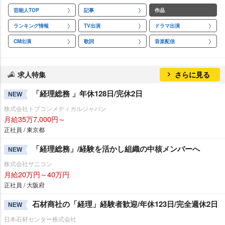
芸能人TOP
記事
作品
ランキング情報
TV出演
ドラマ出演
CM出演
歌詞
音楽配信
求人特集
さらに見る
「経理総務 」年休128日/完休2日
NEW
株式会社トプコンメディカルジャパン
月給35万7,000円～
正社員 / 東京都
「経理総務」/経験を活かし組織の中核メンバーへ
NEW
株式会社サニコン
月給20万円～40万円
正社員 / 大阪府
石材商社の「経理」経験者歓迎/年休123日/完全週休2日
NEW
日本石材センター株式会社