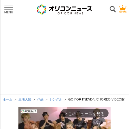
ホーム
三浦大知
作品
シングル
GO FOR IT(DVD付/CHOREO VIDEO盤)
このニュースを見る
arrow_forward_ios