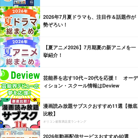
2026年7月夏ドラマも、注目作＆話題作が
勢ぞろい！
【夏アニメ2026】7月期夏の新アニメを一
挙紹介！
芸能界を志す10代～20代を応援！ オーデ
ィション・スクール情報はDeview
漫画読み放題サブスクおすすめ11選【徹底
比較】
オリコン顧客満足度ランキング
2026年動画配信サービスおすすめ40選