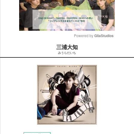
Powered by 
GliaStudios
三浦大知
M
みうらだいち
u
t
e