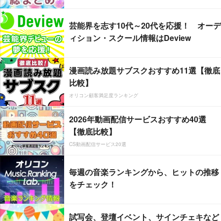
芸能界を志す10代～20代を応援！ オーデ
ィション・スクール情報はDeview
漫画読み放題サブスクおすすめ11選【徹底
比較】
オリコン顧客満足度ランキング
2026年動画配信サービスおすすめ40選
【徹底比較】
CS動画配信サービス20選
毎週の音楽ランキングから、ヒットの推移
をチェック！
試写会、登壇イベント、サインチェキなど