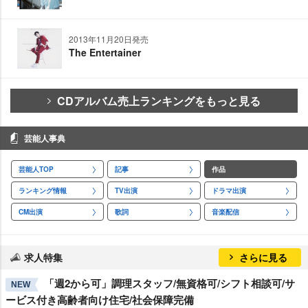
2013年11月20日発売
The Entertainer
CDアルバム売上ランキングをもっと見る
芸能人事典
芸能人TOP
記事
作品
ランキング情報
TV出演
ドラマ出演
CM出演
歌詞
音楽配信
求人特集
さらに見る
「週2から可」調理スタッフ/無資格可/シフト相談可/サ
NEW
ービス付き高齢者向け住宅/社会保障完備