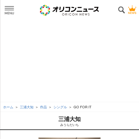
ホーム
三浦大知
作品
シングル
GO FOR IT
三浦大知
みうらだいち