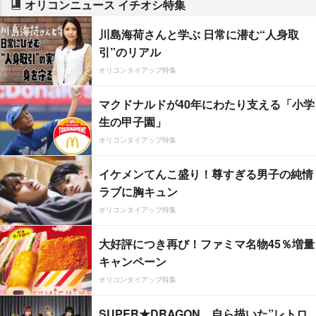
オリコンニュース イチオシ特集
川島海荷さんと学ぶ 日常に潜む“人身取
引”のリアル
オリコンタイアップ特集
マクドナルドが40年にわたり支える「小学
生の甲子園」
オリコンタイアップ特集
イケメンてんこ盛り！尊すぎる男子の純情
ラブに胸キュン
オリコンタイアップ特集
大好評につき再び！ファミマ名物45％増量
キャンペーン
オリコンタイアップ特集
SUPER★DRAGON、自ら描いた”レトロ