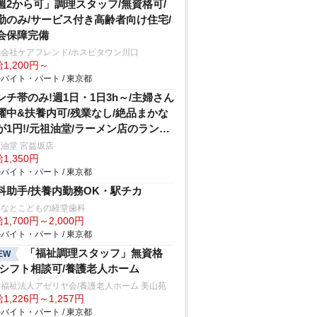
週2から可」調理スタッフ/無資格可/
勤のみ/サービス付き高齢者向け住宅/
会保障完備
式会社ケアフレンド/ホスピタウン川口
1,200円～
バイト・パート / 東京都
ンチ帯のみ!週1日・1日3h～/主婦さん
躍中&扶養内可/残業なし/絶品まかな
が1円!/元祖油堂/ラーメン店のランチ
タッフ
油堂 宮益坂店
1,350円
バイト・パート / 東京都
科助手/扶養内勤務OK・駅チカ
となとこどもの経堂歯科
1,700円～2,000円
バイト・パート / 東京都
「福祉調理スタッフ」無資格
EW
/シフト相談可/養護老人ホーム
福祉法人アゼリヤ会/養護老人ホーム 美山苑
1,226円～1,257円
バイト・パート / 東京都