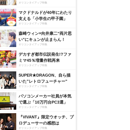
オリコンタイアップ特集
マクドナルドが40年にわたり
支える「小学生の甲子園」
オリコンタイアップ特集
森崎ウィン×向井康二“両片思
い”にキュンが止まらん！
オリコンタイアップ特集
デカすぎ都市伝説発生!?ファ
ミマ45％増量作戦再来
オリコンタイアップ特集
SUPER★DRAGON、自ら描
いた”レトロフューチャー”
オリコンタイアップ特集
パソコンメーカー社員が本気
で選ぶ「10万円台PC3選」
オリコンタイアップ特集
『VIVANT』限定ウオッチ、プ
ロデューサーの感想は
オリコンタイアップ特集