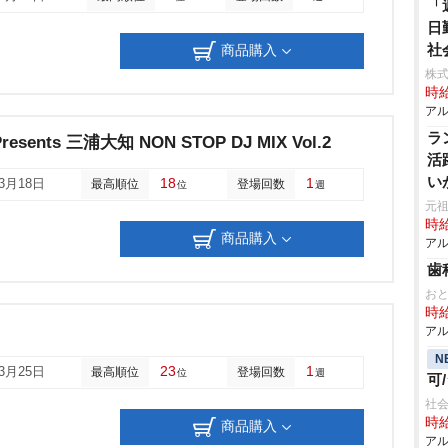
「
日
社
商品購入
株
時給
アル
ラ
Presents 三浦大知 NON STOP DJ MIX Vol.2
活
い
18
1
03月18日
最高順位
登場回数
位
週
ス
元祖
時給
商品購入
アル
歯
お
時給
アル
N
23
1
03月25日
最高順位
登場回数
位
週
可
社会
時給
商品購入
アル