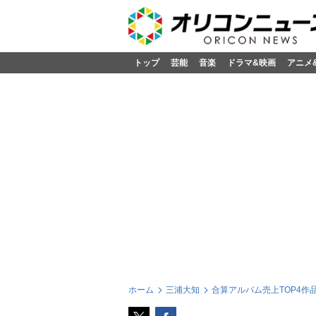
トップ
芸能
音楽
ドラマ&映画
アニメ
ホーム
三浦大知
合算アルバム売上TOP4作