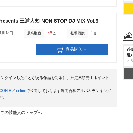
Presents 三浦大知 NON STOP DJ MIX Vol.3
48
1
01月14日
最高順位
登場回数
位
週
商品購入
茶
違
オ
にランクインしたことがある作品を対象に、推定累積売上ポイント
CON BiZ online
で公開しております週間合算アルバムランキング
す。
この芸能人のトップへ