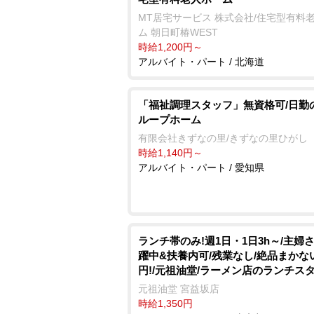
MT居宅サービス 株式会社/住宅型有料
ム 朝日町椿WEST
時給1,200円～
アルバイト・パート / 北海道
「福祉調理スタッフ」無資格可/日勤
ループホーム
有限会社きずなの里/きずなの里ひがし
時給1,140円～
アルバイト・パート / 愛知県
ランチ帯のみ!週1日・1日3h～/主婦
躍中&扶養内可/残業なし/絶品まかな
円!/元祖油堂/ラーメン店のランチス
元祖油堂 宮益坂店
時給1,350円