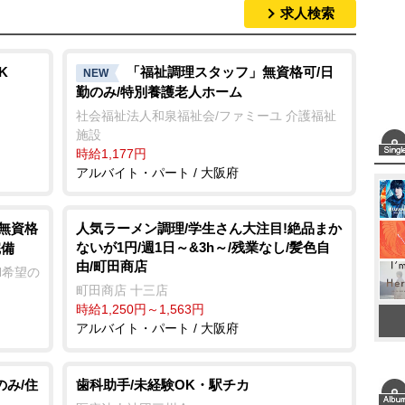
求人検索
K
「福祉調理スタッフ」無資格可/日
NEW
勤のみ/特別養護老人ホーム
社会福祉法人和泉福祉会/ファミーユ 介護福祉
施設
時給1,177円
アルバイト・パート / 大阪府
/無資格
人気ラーメン調理/学生さん大注目!絶品まか
ないが1円/週1日～&3h～/残業なし/髪色自
完備
由/町田商店
ON希望の
町田商店 十三店
時給1,250円～1,563円
アルバイト・パート / 大阪府
のみ/住
歯科助手/未経験OK・駅チカ