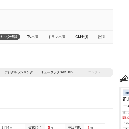
キング情報
TV出演
ドラマ出演
CM出演
歌詞
デジタルランキング
ミュージックDVD･BD
エンタメ
N
許
ー
株式
時給
アル
6
1
02月14日
最高順位
登場回数
位
週