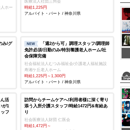
医療法人社団三州会
老人ホー
時給1,225円
アルバイト・パート / 神奈川県
のみ/グ
「週2から可」調理スタッフ/調理師
NEW
免許必須/日勤のみ/特別養護老人ホーム/社
会保障完備
社会福祉法人むつみ福祉会/介護老人福祉施設
寿湘ケ丘老人ホーム
時給1,225円～1,300円
アルバイト・パート / 神奈川県
さん活
訪問からチームケアへ!利用者様に深く寄り
いが1
添う入所介護スタッフ/時給1472円&有給あ
タッフ
り
社会医療法人財団 仁医会
時給1,472円～