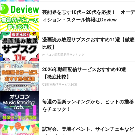
芸能界を志す10代～20代を応援！ オーデ
ィション・スクール情報はDeview
漫画読み放題サブスクおすすめ11選【徹底
比較】
オリコン顧客満足度ランキング
2026年動画配信サービスおすすめ40選
【徹底比較】
CS動画配信サービス20選
毎週の音楽ランキングから、ヒットの推移
をチェック！
試写会、登壇イベント、サインチェキなど