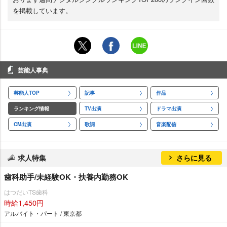
を掲載しています。
芸能人事典
芸能人TOP
記事
作品
ランキング情報
TV出演
ドラマ出演
CM出演
歌詞
音楽配信
求人特集
さらに見る
歯科助手/未経験OK・扶養内勤務OK
はつだいTS歯科
時給1,450円
アルバイト・パート / 東京都