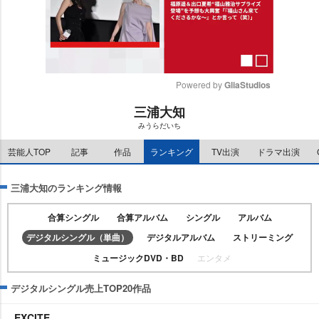
Powered by 
GliaStudios
三浦大知
M
みうらだいち
u
t
芸能人TOP
記事
作品
ランキング
TV出演
ドラマ出演
e
三浦大知のランキング情報
合算シングル
合算アルバム
シングル
アルバム
デジタルシングル（単曲）
デジタルアルバム
ストリーミング
ミュージックDVD・BD
エンタメ
デジタルシングル売上TOP20作品
EXCITE