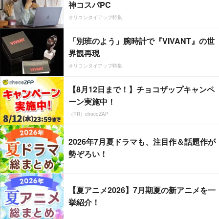
神コスパPC
オリコンタイアップ特集
「別班のよう」腕時計で『VIVANT』の世
界観再現
オリコンタイアップ特集
【8月12日まで！】チョコザップキャンペ
ーン実施中！
（PR）chocoZAP
2026年7月夏ドラマも、注目作＆話題作が
勢ぞろい！
【夏アニメ2026】7月期夏の新アニメを一
挙紹介！