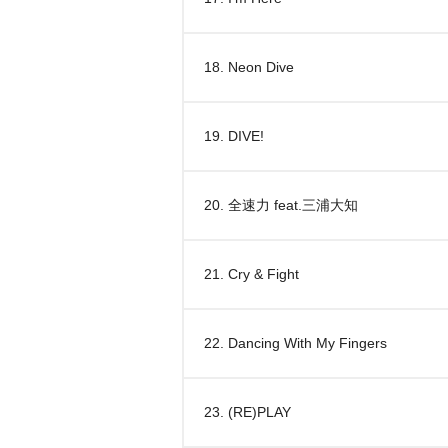
18. Neon Dive
19. DIVE!
20. 全速力 feat.三浦大知
21. Cry & Fight
22. Dancing With My Fingers
23. (RE)PLAY