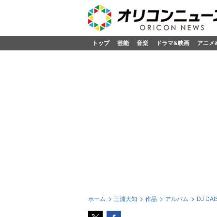
トップ
芸能
音楽
ドラマ&映画
アニメ
ホーム
三浦大知
作品
アルバム
DJ DAI