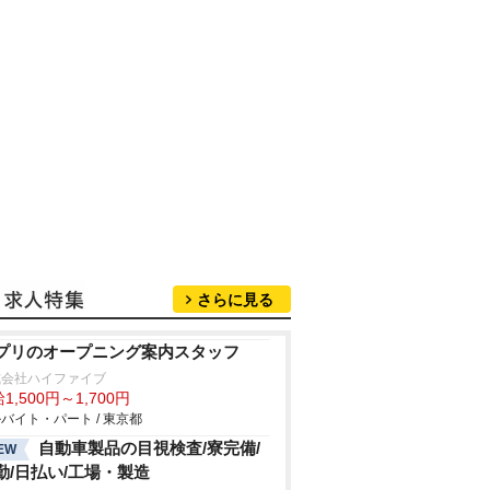
さらに見る
プリのオープニング案内スタッフ
式会社ハイファイブ
1,500円～1,700円
バイト・パート / 東京都
自動車製品の目視検査/寮完備/
EW
勤/日払い/工場・製造