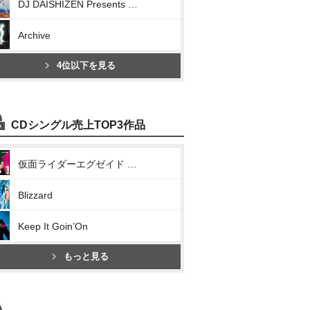
DJ DAISHIZEN Presents 三浦大知 NON STOP DJ MIX Vol.2
Archive
4位以下を見る
CDシングル売上TOP3作品
仮面ライダーエグゼイド テレビ主題歌EXCITE
Blizzard
Keep It Goin’On
もっと見る