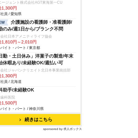
エージェント株式会社AGT東海第一CU
1,300円
社員 / 愛知県
介護施設の看護師・准看護師/
EW
勤のみ/週1日から/ブランク不問
式会社日本アメニティライフ協会
1,810円～2,010円
バイト・パート / 東京都
日勤・土日休み」洋菓子の製造/年末
始休暇あり/未経験OK/週払い可
式会社ジャパンクリエイト北日本事業統括部
1,300円
社員 / 北海道
科助手/未経験OK
内歯科医院
1,500円
バイト・パート / 神奈川県
続きはこちら
sponsored by 求人ボックス