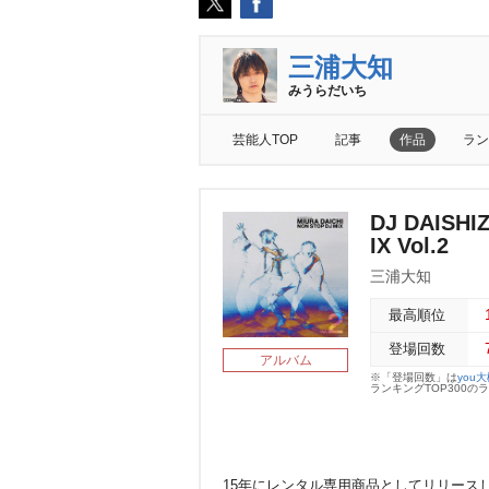
三浦大知
みうらだいち
芸能人TOP
記事
作品
ラン
DJ DAISHI
IX Vol.2
三浦大知
最高順位
登場回数
アルバム
※「登場回数」は
you
ランキングTOP300
15年にレンタル専用商品としてリリースした