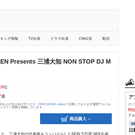
キング情報
TV出演
ドラマ出演
CM出演
歌詞
ZEN Presents 三浦大知 NON STOP DJ M
18
位
7
週
ア
株
大樹
および法人向けサービス・
ORICON BiZ online
で公開しております週間アルバム
のランクイン回数を掲載しています。
時給
アル
商品購入
N
日
、三浦大知の代表曲をコンパイルしたNON STOP MIX企画