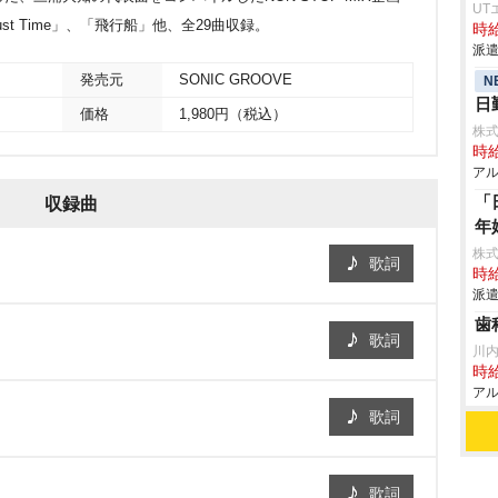
UT
ust Time」、「飛行船」他、全29曲収録。
時給
派遣
発売元
SONIC GROOVE
N
日
価格
1,980円（税込）
株
時給
アル
「
収録曲
年
株
歌詞
時給
派遣
歯
歌詞
川
時給
アル
歌詞
歌詞