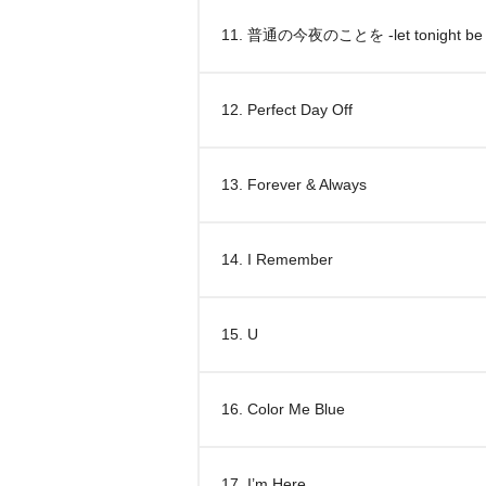
11. 普通の今夜のことを -let tonight be f
12. Perfect Day Off
13. Forever & Always
14. I Remember
15. U
16. Color Me Blue
17. I’m Here