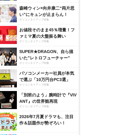
森崎ウィン×向井康二“両片思
い”にキュンが止まらん！
オリコンタイアップ特集
お値段そのまま45％増量！フ
ァミマ夏の大盤振る舞い
オリコンタイアップ特集
SUPER★DRAGON、自ら描
いた”レトロフューチャー”
オリコンタイアップ特集
パソコンメーカー社員が本気
で選ぶ「10万円台PC3選」
オリコンタイアップ特集
「別班のよう」腕時計で『VIV
ANT』の世界観再現
オリコンタイアップ特集
2026年7月夏ドラマも、注目
作＆話題作が勢ぞろい！