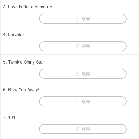
3. Love is like a bass line
歌詞
4. Elevator
歌詞
5. Twinkle Shiny Star
歌詞
6. Blow You Away!
歌詞
7. 101
歌詞