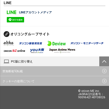
LINE
LINEアカウントメディア
PC版に切り替え
禁無断複写転載
クッキーの使用について
© oricon ME inc.
JASRAC許諾番号：
9009642140Y38026