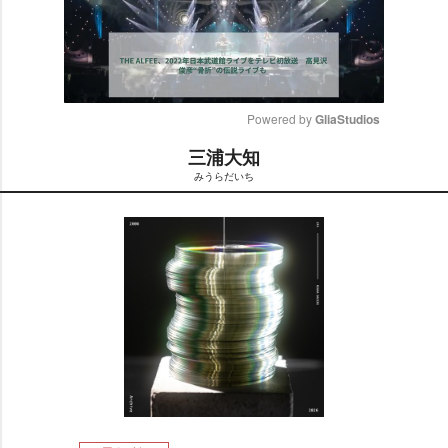
Powered by 
GliaStudios
三浦大知
M
みうらだいち
u
t
e