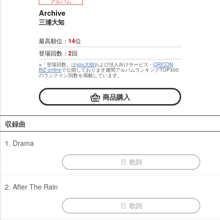
アルバム
Archive
三浦大知
最高順位：
14
位
登場回数：
2
回
※「登場回数」は
you大樹
および法人向けサービス・
ORICON
BiZ online
で公開しております週間アルバムランキングTOP300
のランクイン回数を掲載しています。
商品購入
収録曲
1. Drama
歌詞
2. After The Rain
歌詞