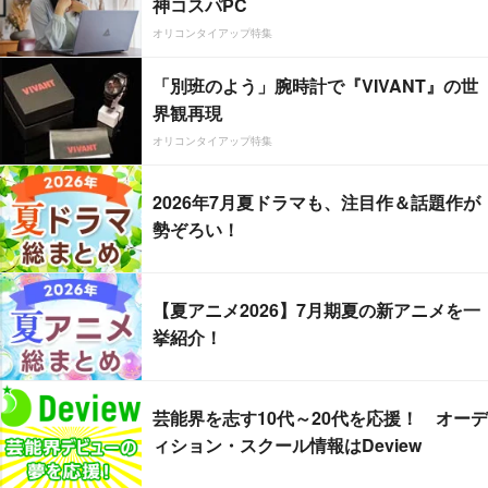
神コスパPC
オリコンタイアップ特集
「別班のよう」腕時計で『VIVANT』の世
界観再現
オリコンタイアップ特集
2026年7月夏ドラマも、注目作＆話題作が
勢ぞろい！
【夏アニメ2026】7月期夏の新アニメを一
挙紹介！
芸能界を志す10代～20代を応援！ オーデ
ィション・スクール情報はDeview