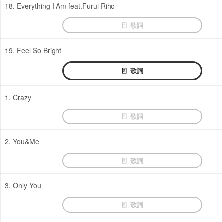
18. Everything I Am feat.Furui Riho
歌詞
19. Feel So Bright
歌詞
1. Crazy
歌詞
2. You&Me
歌詞
3. Only You
歌詞