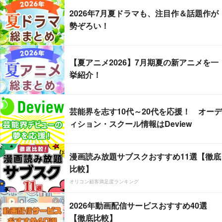
2026年7月夏ドラマも、注目作＆話題作が
勢ぞろい！
【夏アニメ2026】7月期夏の新アニメを一
挙紹介！
芸能界を志す10代～20代を応援！ オーデ
ィション・スクール情報はDeview
漫画読み放題サブスクおすすめ11選【徹底
比較】
オリコン顧客満足度ランキング
2026年動画配信サービスおすすめ40選
【徹底比較】