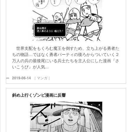
世界支配をもくろむ魔王を倒すため、立ち上がる勇者た
ちの物語…ではなく勇者パーティの後ろからついていく２
万人の兵の最後尾にいる兵士たちを主人公にした漫画『さ
いこうび』が人気...
2019-06-14
｜マンガ｜
斜め上行くゾンビ漫画に反響