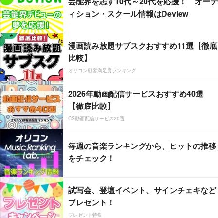
芸能界を志す10代～20代を応援！ オーデ
ィション・スクール情報はDeview
漫画読み放題サブスクおすすめ11選【徹底
比較】
オリコン顧客満足度ランキング
2026年動画配信サービスおすすめ40選
【徹底比較】
CS動画配信サービス20選
毎週の音楽ランキングから、ヒットの推移
をチェック！
試写会、登壇イベント、サインチェキなど
プレゼント！
プレゼント特集