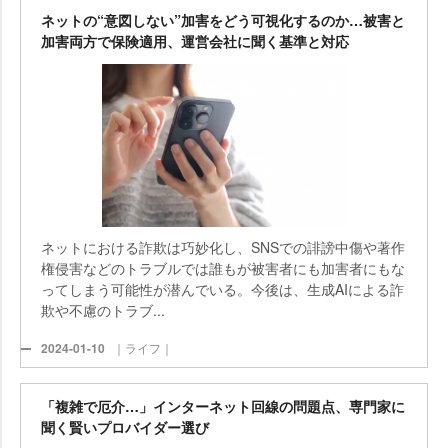
ネットの“意図しない”加害をどう可視化するのか…被害と
加害両方で保険適用、運営会社に聞く基準と対応
ネットにおける詐欺は巧妙化し、SNSでの誹謗中傷や著作
権侵害などのトラブルでは誰もが被害者にも加害者にもな
ってしまう可能性が潜んでいる。今後は、生成AIによる詐
欺や不慮のトラブ...
2024-01-10
｜ライフ｜
「複雑で厄介…」インターネット回線の問題点、専門家に
聞く賢いプロバイダー選び