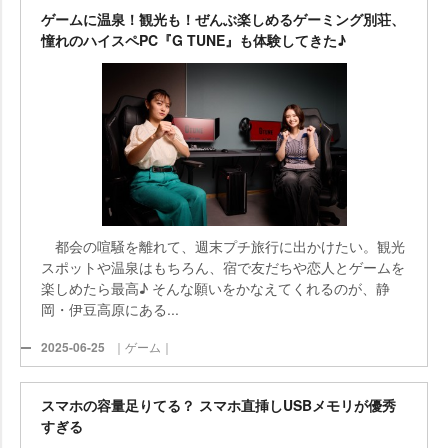
ゲームに温泉！観光も！ぜんぶ楽しめるゲーミング別荘、
憧れのハイスペPC『G TUNE』も体験してきた♪
都会の喧騒を離れて、週末プチ旅行に出かけたい。観光
スポットや温泉はもちろん、宿で友だちや恋人とゲームを
楽しめたら最高♪ そんな願いをかなえてくれるのが、静
岡・伊豆高原にある...
2025-06-25
｜ゲーム｜
スマホの容量足りてる？ スマホ直挿しUSBメモリが優秀
すぎる