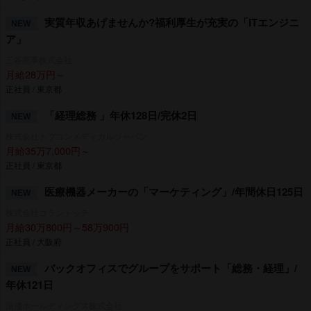
実質年収あげませんか?福利厚生が充実の「ITエンジニ
NEW
ア」
三谷商事株式会社
月給28万円～
正社員 / 東京都
「経理総務 」年休128日/完休2日
NEW
株式会社トプコンメディカルジャパン
月給35万7,000円～
正社員 / 東京都
医療機器メーカーの「マーケティング」/年間休日125日
NEW
株式会社コラントッテ
月給30万800円～58万900円
正社員 / 大阪府
バックオフィスでグループをサポート「総務・経理」/
NEW
年休121日
湯淺ホールディングス株式会社