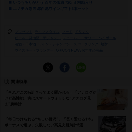
いつもありがとう 百年の孤独 720ml 桐箱入り
エノテカ厳選 赤白泡ワインギフト3本セット
プレゼント
ライフスタイル
フード
ドリンク
ビール・発泡酒・新ジャンル
チューハイ・サワー・ハイボール
清酒・日本酒
ワイン・シャンパン・スパークリング
焼酎
ウイスキー・ブランデー
ORICON NEWSおすすめ商品
関連特集
「それどこの時計？ってよく聞かれる」「アナログだ
けど高性能」実はスマートウォッチな“アナログ見
え”腕時計
「毎日つけられる“ちょい贅沢”」「長く愛せる1本」
ボーナスで選ぶ、失敗しない高見え腕時計5選