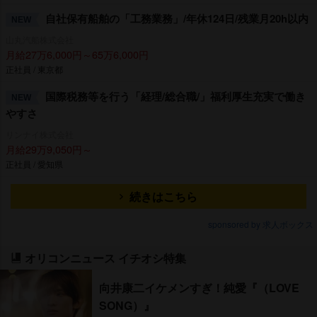
自社保有船舶の「工務業務」/年休124日/残業月20h以内
NEW
山丸汽船株式会社
月給27万6,000円～65万6,000円
正社員 / 東京都
国際税務等を行う「経理/総合職/」福利厚生充実で働き
NEW
すさ
リンナイ株式会社
月給29万9,050円～
正社員 / 愛知県
続きはこちら
sponsored by 求人ボックス
オリコンニュース イチオシ特集
向井康二イケメンすぎ！純愛『（LOVE
SONG）』