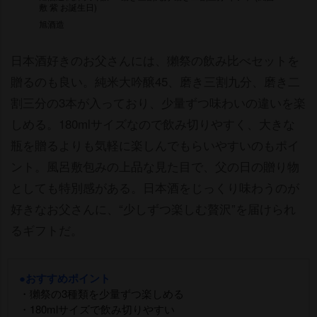
敷 紫 お誕生日)
旭酒造
日本酒好きのお父さんには、獺祭の飲み比べセットを
贈るのも良い。純米大吟醸45、磨き三割九分、磨き二
割三分の3本が入っており、少量ずつ味わいの違いを楽
しめる。180mlサイズなので飲み切りやすく、大きな
瓶を贈るよりも気軽に楽しんでもらいやすいのもポイ
ント。風呂敷包みの上品な見た目で、父の日の贈り物
としても特別感がある。日本酒をじっくり味わうのが
好きなお父さんに、“少しずつ楽しむ贅沢”を届けられ
るギフトだ。
●おすすめポイント
・獺祭の3種類を少量ずつ楽しめる
・180mlサイズで飲み切りやすい