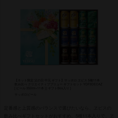
【ネット限定 父の日 中元 ギフト】サッポロ ヱビス 5種11本
飲み比べ クリエイティブブリュー ギフトセット YDF3DECAZ
[ ビール 350ml×11本 ] [ ギフトBox入り ]
サッポロビール
定番感と上質感のバランスで選びたいなら、ヱビスの
飲み比べギフトセットがおすすめ。5種11本入りで、ヱ