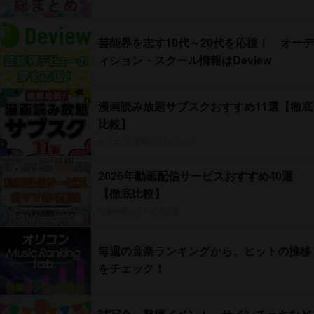
芸能界を志す10代～20代を応援！ オーデ
ィション・スクール情報はDeview
漫画読み放題サブスクおすすめ11選【徹底
比較】
オリコン顧客満足度ランキング
2026年動画配信サービスおすすめ40選
【徹底比較】
CS動画配信サービス20選
毎週の音楽ランキングから、ヒットの推移
をチェック！