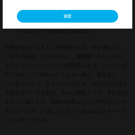
決定
いつもありがとう 百年の孤独 720ml 桐箱入り
焼酎好きのお父さんに特別感のある一本を贈るなら、
「百年の孤独」もおすすめだ。麦焼酎でありながら、
どこかウイスキーのような雰囲気もあり、ロックや水
割りでゆっくり味わいたくなる一本だ。商品名に「い
つもありがとう」と入っているため、父の日の気持ち
を伝えやすいのも魅力。さらに桐箱入りで、見た目の
きちんと感も十分。普段の焼酎より少し特別なものを
贈りたい人や、お酒にこだわりのあるお父さんへのギ
フトに向いている。