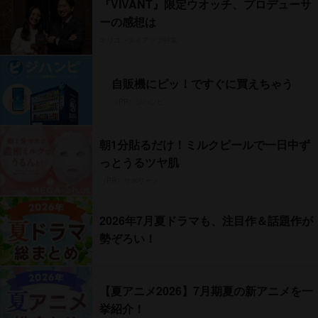
『VIVANT』限定ウオッチ、プロデューサ
ーの感想は
オリコンタイアップ特集
自販機にピッ！ですぐに買えちゃう
（PR）ジハンピ
朝1分貼るだけ！ミルクピールで一日中ず
っとうるツヤ肌
（PR）サボリーノ
2026年7月夏ドラマも、注目作＆話題作が
勢ぞろい！
【夏アニメ2026】7月期夏の新アニメを一
挙紹介！