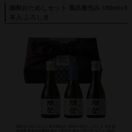
獺祭おためしセット 風呂敷包み 180ml×3
本入 ふろしき
獺祭おためしセット 風呂敷包み 180ml×3本入 ふろしき 日本酒
旭酒造 純米大吟醸45 磨き三割九分 磨き二割三分 ギフト (風呂