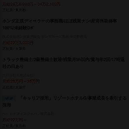
月給26万6,000円～34万2,100円
正社員 / 東京都
ホンダ正規ディーラーの事務職/ほぼ残業ナシ/産育休取得率
100%/未経験OK
株式会社ホンダ泉州販売 ホンダカーズ泉州 泉佐野西店
月給22万3,000円
正社員 / 大阪府
トラック整備士/2級整備士歓迎/残業月5h以内/賞与年2回/17時退
社の日あり
大日自動車株式会社
月給28万円～35万円
正社員 / 大阪府
「キャリア採用」リゾートホテルG/事業成長を牽引する
NEW
採用
ヘッドオフィスジャパン株式会社
月給22万円～
正社員 / 東京都