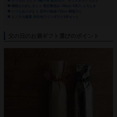
サッポロ ヱビス 5種11本 飲み比べ ギフトボックス入り
獺祭おためしセット 風呂敷包み 180ml×3本入 ふろしき
いつもありがとう 百年の孤独 720ml 桐箱入り
エノテカ厳選 赤白泡ワインギフト3本セット
父の日のお酒ギフト選びのポイント