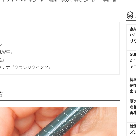
森
い
り
ル
色彩雫』
SU
黒』
た
ャ
ラチナ『クラシックインク』
韓
信
出
方
夏
名
再
韓
ズ