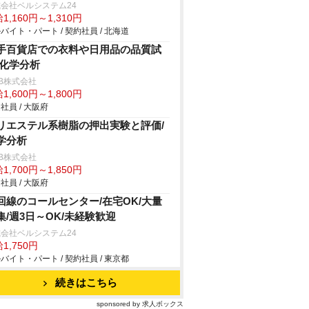
会社ベルシステム24
1,160円～1,310円
バイト・パート / 契約社員 / 北海道
手百貨店での衣料や日用品の品質試
/化学分析
B株式会社
1,600円～1,800円
社員 / 大阪府
リエステル系樹脂の押出実験と評価/
学分析
B株式会社
1,700円～1,850円
社員 / 大阪府
回線のコールセンター/在宅OK/大量
集/週3日～OK/未経験歓迎
会社ベルシステム24
1,750円
バイト・パート / 契約社員 / 東京都
続きはこちら
sponsored by 求人ボックス