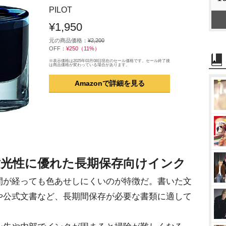
PILOT
¥1,950
元の商品価格：
¥2,200
OFF：
¥250（11%）
※表示価格は2025年03月08日現在のセール価格です。セール終了後
は商品価格が変わっている場合があります。
Amazonで詳細を見る
耐光性に優れた長期保存向けインク
間が経っても色あせしにくいのが特徴だ。書いた文
や公式文書など、長期間保存が必要な書類に適して