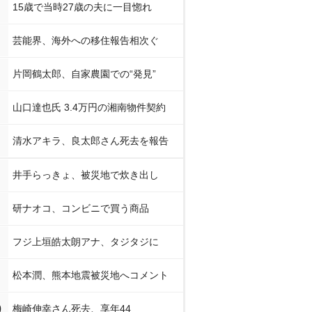
15歳で当時27歳の夫に一目惚れ
芸能界、海外への移住報告相次ぐ
片岡鶴太郎、自家農園での“発見”
山口達也氏 3.4万円の湘南物件契約
清水アキラ、良太郎さん死去を報告
井手らっきょ、被災地で炊き出し
研ナオコ、コンビニで買う商品
フジ上垣皓太朗アナ、タジタジに
松本潤、熊本地震被災地へコメント
0
梅崎伸幸さん死去、享年44