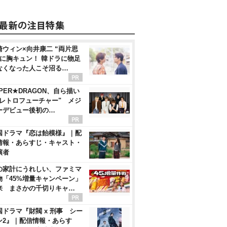
崎ウィン×向井康二 “両片思
”に胸キュン！ 韓ドラに物足
なくなった人こそ沼る…
PER★DRAGON、自ら描い
"レトロフューチャー" メジ
ーデビュー後初の…
国ドラマ『恋は飴模様』｜配
情報・あらすじ・キャスト・
演者
の家計にうれしい、ファミマ
物「45%増量キャンペーン」
来 まさかの千切りキャ…
国ドラマ『財閥 x 刑事 シー
ン2』｜配信情報・あらす