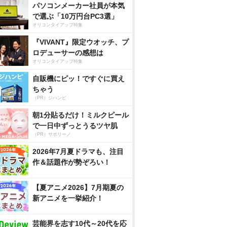
パソコンメーカー社員が本気
で選ぶ「10万円台PC3選」
オリコンタイアップ特集
『VIVANT』限定ウオッチ、プ
ロデューサーの感想は
オリコンタイアップ特集
自販機にピッ！ですぐに買え
ちゃう
（PR）ジハンピ
朝1分貼るだけ！ミルクピール
で一日中ずっとうるツヤ肌
（PR）サボリーノ
2026年7月夏ドラマも、注目
作＆話題作が勢ぞろい！
【夏アニメ2026】7月期夏の
新アニメを一挙紹介！
芸能界を志す10代～20代を応