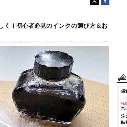
しく！初心者必見のインクの選び方＆お
歯
ア
時給
アル
注
時