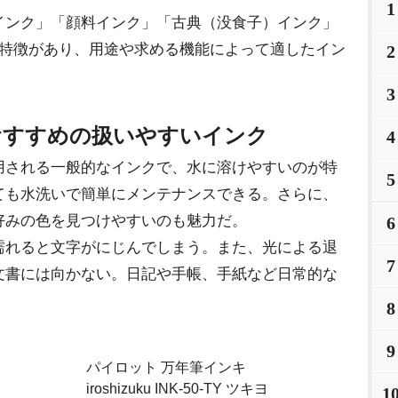
1
ンク」「顔料インク」「古典（没食子）インク」
に特徴があり、用途や求める機能によって適したイン
2
3
おすすめの扱いやすいインク
4
用される一般的なインクで、水に溶けやすいのが特
5
ても水洗いで簡単にメンテナンスできる。さらに、
好みの色を見つけやすいのも魅力だ。
6
濡れると文字がにじんでしまう。また、光による退
7
文書には向かない。日記や手帳、手紙など日常的な
8
9
パイロット 万年筆インキ
iroshizuku INK-50-TY ツキヨ
1