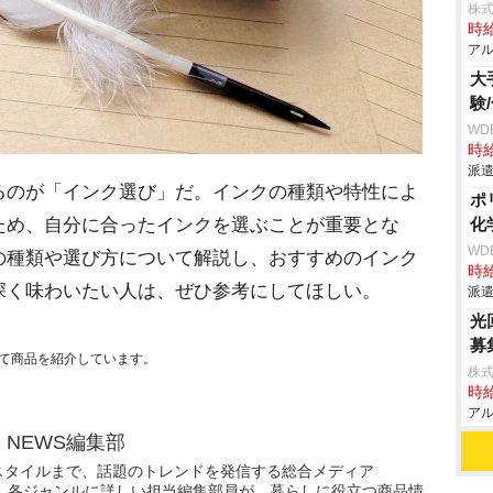
株式
時給
アル
大
験
WD
時給
派遣
のが「インク選び」だ。インクの種類や特性によ
ポ
ため、自分に合ったインクを選ぶことが重要とな
化
WD
の種類や選び方について解説し、おすすめのインク
時給
深く味わいたい人は、ぜひ参考にしてほしい。
派遣
光
募
て商品を紹介しています。
株式
時給
アル
N NEWS編集部
スタイルまで、話題のトレンドを発信する総合メディア
WS」。各ジャンルに詳しい担当編集部員が、暮らしに役立つ商品情