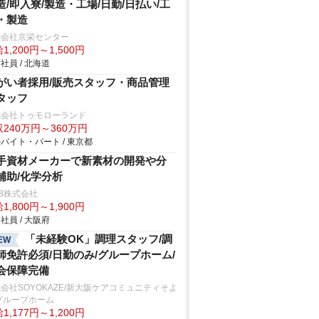
造/即入寮/製造・工場/日勤/日払い/工
・製造
式会社京栄センター
1,200円～1,500円
社員 / 北海道
がい者採用/販売スタッフ・商品管理
タッフ
式会社トゥモローランド
240万円～360万円
バイト・パート / 東京都
手資材メーカーで新素材の開発や分
補助/化学分析
B株式会社
1,800円～1,900円
社員 / 大阪府
「未経験OK」調理スタッフ/調
EW
師免許必須/日勤のみ/グループホーム/
会保障完備
会社SOYOKAZE/新大阪ケアコミュニティそよ
グループホーム
1,177円～1,200円