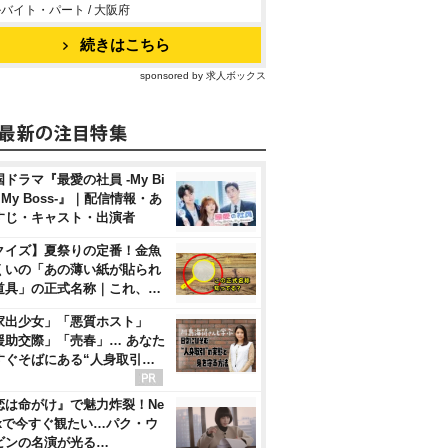
バイト・パート / 大阪府
続きはこちら
sponsored by 求人ボックス
ドラマ『最愛の社員 -My Bi
, My Boss-』｜配信情報・あ
すじ・キャスト・出演者
クイズ】夏祭りの定番！金魚
くいの「あの薄い紙が貼られ
道具」の正式名称｜これ、…
家出少女」「悪質ホスト」
援助交際」「売春」… あなた
すぐそばにある“人身取引…
恋は命がけ』で魅力炸裂！Ne
flixで今すぐ観たい…パク・ウ
ビンの名演が光る…