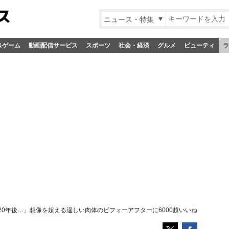
ニュース・特集
&ゲーム
動画配信サービス
スポーツ
社会・経済
グルメ
ビューティ
ラ
0年後…」想像を超える逞しい肉体のビフォーアフターに6000超いいね