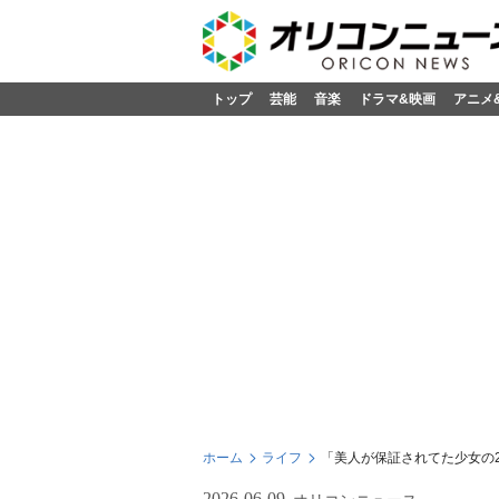
トップ
芸能
音楽
ドラマ&映画
アニメ
ホーム
ライフ
「美人が保証されてた少女の2
2026-06-09