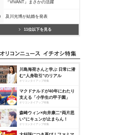
『VIVANT』まさかの活躍
0
及川光博が結婚を発表
11位以下を見る
川島海荷さんと学ぶ 日常に潜
む“人身取引”のリアル
オリコンタイアップ特集
マクドナルドが40年にわたり
支える「小学生の甲子園」
オリコンタイアップ特集
森崎ウィン×向井康二“両片思
い”にキュンが止まらん！
オリコンタイアップ特集
大好評につき再び！ファミマ