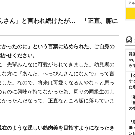
アル
んさん」と言われ続けたが… 「正直、腑に
なかったのに」という言葉に込められた、ご自身の
韓国
聞かせください。
as
生、先輩みんなに可愛がられてきました。幼児期の
ら
んな方に『あんた、べっぴんさんになんで』って言
【
す
ました。なので、将来は可愛くなるんやな～と思っ
た
のものに興味が持てなかった為、周りの同級生のよ
「
なかったんだなって、正直なところ腑に落ちていま
「
の
『
現在のような逞しい筋肉美を目指すようになったき
t
ン