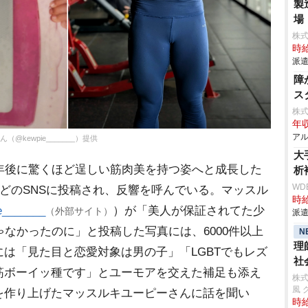
製
場
株
時給
派遣
障
ス
株
年収
アル
@kewpie_______）提供
大
年後に驚くほど逞しい筋肉美を持つ姿へと成長した
析
WD
sなどのSNSに投稿され、反響を呼んでいる。マッスル
時給
_______
）が「美人が保証されてた少
（外部サイト）
派遣
ゃなかったのに」と投稿した写真には、6000件以上
N
理
は「見た目と恋愛対象は男の子」「LGBTでもレズ
社
筋ボーイッ種です」とユーモアを交えた補足も添え
株式
風 
を作り上げたマッスルキユーピーさんに話を聞い
時給