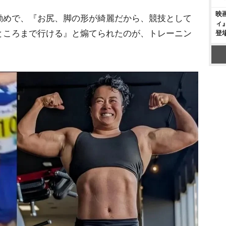
映
勧めで、『お尻、脚の形が綺麗だから、競技として
ィ
ところまで行ける』と煽てられたのが、トレーニン
登