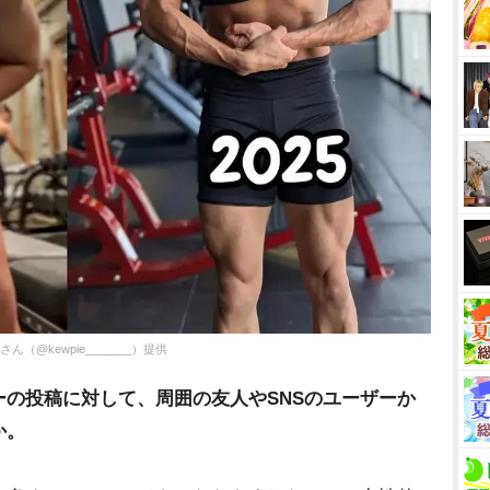
（@kewpie_______）提供
の投稿に対して、周囲の友人やSNSのユーザーか
か。