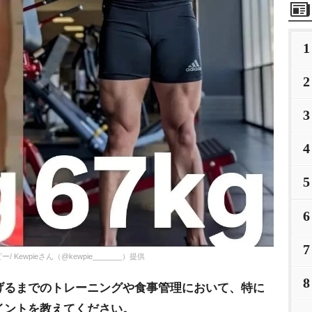
1
2
3
4
5
6
7
wpieさん（@kewpie_______）提供
8
げるまでのトレーニングや食事管理において、特に
イントを教えてください。