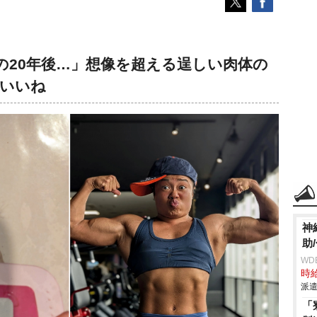
の20年後…」想像を超える逞しい肉体の
超いいね
神
助
WD
時給
派遣
「