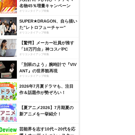
名物45％増量キャンペーン
オリコンタイアップ特集
SUPER★DRAGON、自ら描い
た”レトロフューチャー”
オリコンタイアップ特集
【驚愕】メーカー社員が推す
「10万円台」神コスパPC
オリコンタイアップ特集
「別班のよう」腕時計で『VIV
ANT』の世界観再現
オリコンタイアップ特集
2026年7月夏ドラマも、注目
作＆話題作が勢ぞろい！
【夏アニメ2026】7月期夏の
新アニメを一挙紹介！
芸能界を志す10代～20代を応