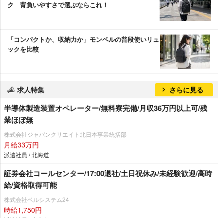
ク 背負いやすさで選ぶならこれ！
「コンパクトか、収納力か」モンベルの普段使いリュ
ックを比較
求人特集
さらに見る
半導体製造装置オペレーター/無料寮完備/月収36万円以上可/残
業ほぼ無
株式会社ジャパンクリエイト北日本事業統括部
月給33万円
派遣社員 / 北海道
証券会社コールセンター/17:00退社/土日祝休み/未経験歓迎/高時
給/資格取得可能
株式会社ベルシステム24
時給1,750円