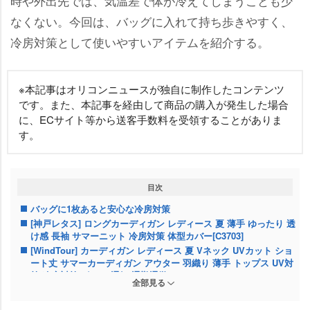
時や外出先では、気温差で体が冷えてしまうことも少
なくない。今回は、バッグに入れて持ち歩きやすく、
冷房対策として使いやすいアイテムを紹介する。
※本記事はオリコンニュースが独自に制作したコンテンツ
です。また、本記事を経由して商品の購入が発生した場合
に、ECサイト等から送客手数料を受領することがありま
す。
目次
バッグに1枚あると安心な冷房対策
[神戸レタス] ロングカーディガン レディース 夏 薄手 ゆったり 透
け感 長袖 サマーニット 冷房対策 体型カバー[C3703]
[WindTour] カーディガン レディース 夏 Vネック UVカット ショ
ート丈 サマーカーディガン アウター 羽織り 薄手 トップス UV対
策 冷房対策 ボレロ 通気 通勤通学
全部見る
[Harewith] スカーフ ストール 【 春夏 】 レディース マフラー 薄
手 大判 UVカット 紫外線対策 日焼け防止 羽織【日本ブランド】