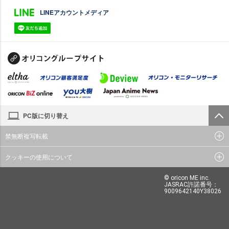
LINEアカウントメディア
PC版に切り替え
禁無断複写転載
クッキーの使用について
© oricon ME inc.
JASRAC許諾番号：
9009642140Y38026