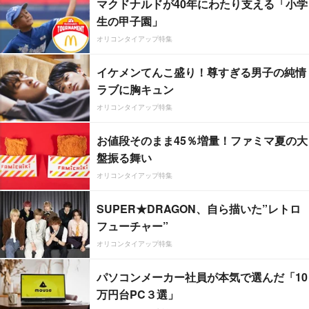
マクドナルドが40年にわたり支える「小学
生の甲子園」
オリコンタイアップ特集
イケメンてんこ盛り！尊すぎる男子の純情
ラブに胸キュン
オリコンタイアップ特集
お値段そのまま45％増量！ファミマ夏の大
盤振る舞い
オリコンタイアップ特集
SUPER★DRAGON、自ら描いた”レトロ
フューチャー”
オリコンタイアップ特集
パソコンメーカー社員が本気で選んだ「10
万円台PC３選」