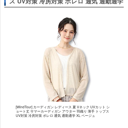
ス UV対策 冷房対策 ボレロ 通気 通勤通学
[WindTour] カーディガン レディース 夏 Vネック UVカット シ
ョート丈 サマーカーディガン アウター 羽織り 薄手 トップス
UV対策 冷房対策 ボレロ 通気 通勤通学 XL ベージュ