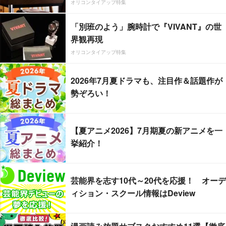
オリコンタイアップ特集
「別班のよう」腕時計で『VIVANT』の世
界観再現
オリコンタイアップ特集
2026年7月夏ドラマも、注目作＆話題作が
勢ぞろい！
【夏アニメ2026】7月期夏の新アニメを一
挙紹介！
芸能界を志す10代～20代を応援！ オーデ
ィション・スクール情報はDeview