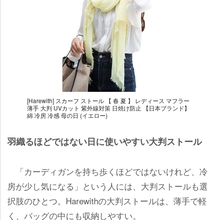
[Harewith] スカーフ ストール 【 春 夏 】 レディース マフラー
薄手 大判 UVカット 紫外線対策 日焼け防止 【日本ブランド】
綿 冷房 冷感 母の日 (イエロー)
羽織るほどではない日に使いやすい大判ストール
「カーディガンを持ち歩くほどではないけれど、冷
房が少し気になる」という人には、大判ストールも選
択肢のひとつ。Harewithの大判ストールは、薄手で軽
く、バッグの中にも収納しやすい。