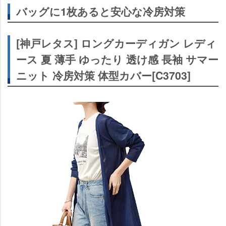
綿 冷房 冷感 母の日
バッグに1枚あると安心な冷房対策
[R10righten] シアーブルゾン レディース カーディガン トップス
長袖 UVカット 前開き フード付き 透け感 夏 冷房対策 ゆったり
体型カバー 無地 通気 薄手 柔らかい おしゃれ カジュアル デイリ
[神戸レタス] ロングカーディガン レディ
ー お出掛け
バッグに1枚あるだけで意外と助かる
ース 夏 薄手 ゆったり 透け感 長袖 サマー
ニット 冷房対策 体型カバー[C3703]