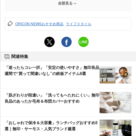
街になじむデザインで選ぶなら「ボルダーデイパック」
全部見る
[ザノースフェイス] デイパック Boulder Daypack ボルダーデイ
パック NM72356 ユニセックス
荷物少なめ・きれいめ派なら「ネバーストップデイパック」も
ORICON NEWSおすすめ商品
ライフスタイル
[ザ・ノース・フェイス] レディース リュックサック W Never
Stop Daypack ネバーストップデイパック ブラック ONESIZE
NMW82350 通勤 通学 ナイロン バックパック 18L
関連特集
「迷ったらコレ一択」「安定の使いやすさ」無印良品
週間で“買って間違いなし”の鉄板アイテム6選
「肌ざわりが段違い」「洗ってもへたれにくい」無印
良品のあったか毛布＆布団カバーおすすめ
「おしゃれで保冷＆大容量」ランチバッグおすすめ5
選｜無印・サーモス・人気ブランド厳選