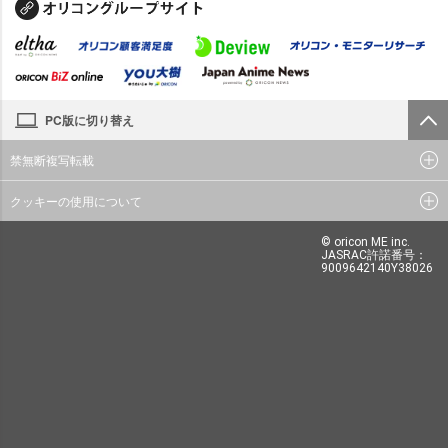
PC版に切り替え
禁無断複写転載
クッキーの使用について
© oricon ME inc.
JASRAC許諾番号：
9009642140Y38026