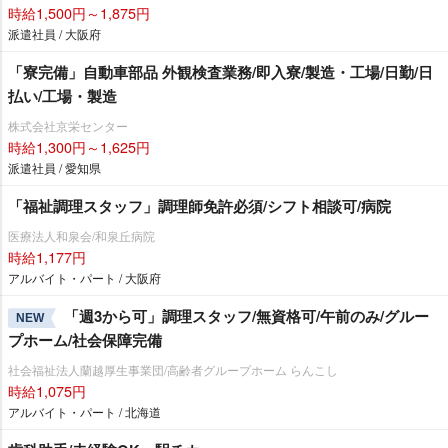
時給1,500円～1,875円
派遣社員 / 大阪府
「寮完備」自動車部品 外観検査業務/即入寮/製造・工場/日勤/日
払い/工場・製造
株式会社京栄センター
時給1,300円～1,625円
派遣社員 / 愛知県
「福祉調理スタッフ」調理師免許必須/シフト相談可/病院
医療法人和泉会/和泉丘病院
時給1,177円
アルバイト・パート / 大阪府
「週3から可」調理スタッフ/無資格可/午前のみ/グルー
NEW
プホーム/社会保障完備
社会福祉法人蘭越厚生事業団/高齢者グループホーム らんこし
時給1,075円
アルバイト・パート / 北海道