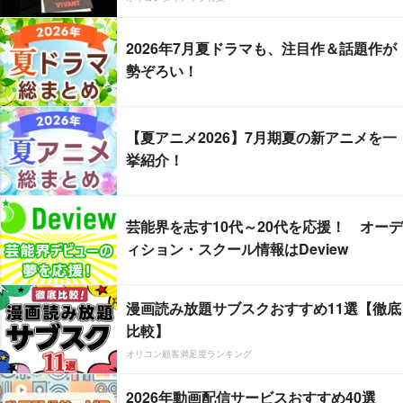
2026年7月夏ドラマも、注目作＆話題作が
勢ぞろい！
【夏アニメ2026】7月期夏の新アニメを一
挙紹介！
芸能界を志す10代～20代を応援！ オーデ
ィション・スクール情報はDeview
漫画読み放題サブスクおすすめ11選【徹底
比較】
オリコン顧客満足度ランキング
2026年動画配信サービスおすすめ40選