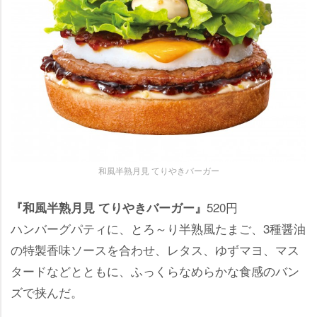
和風半熟月見 てりやきバーガー
520円
『和風半熟月見 てりやきバーガー』
ハンバーグパティに、とろ～り半熟風たまご、3種醤油
の特製香味ソースを合わせ、レタス、ゆずマヨ、マス
タードなどとともに、ふっくらなめらかな食感のバン
ズで挟んだ。