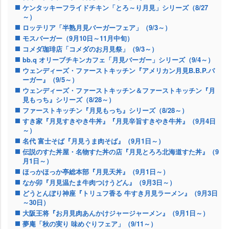
ケンタッキーフライドチキン「とろ～り月見」シリーズ（8/27
～）
ロッテリア「半熟月見バーガーフェア」（9/3～）
モスバーガー（9月10日～11月中旬）
コメダ珈琲店「コメダのお月見祭」（9/3～）
bb.q オリーブチキンカフェ「月見バーガー」シリーズ（9/4～）
ウェンディーズ・ファーストキッチン『アメリカン月見B.B.P.バ
ーガー』（9/5～）
ウェンディーズ・ファーストキッチン＆ファーストキッチン『月
見もっち』シリーズ（8/28～）
ファーストキッチン『月見もっち』シリーズ（8/28～）
すき家『月見すきやき牛丼』『月見辛旨すきやき牛丼』（9月4日
～）
名代 富士そば『月見うま肉そば』（9月1日～）
伝説のすた丼屋・名物すた丼の店『月見とろろ北海道すた丼』（9
月1日～）
ほっかほっか亭総本部『月見天丼』（9月1日～）
なか卯『月見温たま牛肉つけうどん』（9月3日～）
どうとんぼり神座『トリュフ香る 牛すき月見ラーメン』（9月3日
～30日）
大阪王将『お月見肉あんかけジャージャーメン』（9月1日～）
夢庵「秋の実り 味めぐりフェア」（9/11～）