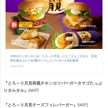
今年のケンタッキーは「とろ～り月見」にとことんこだわり 目玉
焼き風オムレツを3枚サンドしたバーガーも先行販売
2025-08-20
『とろ～り月見和風チキンカツバーガータマゴたっぷ
590円
りタルタル』
540円
『とろ～り月見チーズフィレバーガー』