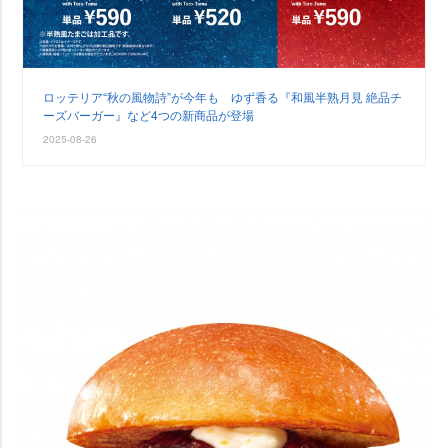
ロッテリア“秋の風物詩”が今年も ゆず香る『和風半熟月見 絶品チ
ーズバーガー』など4つの新商品が登場
2025-08-26