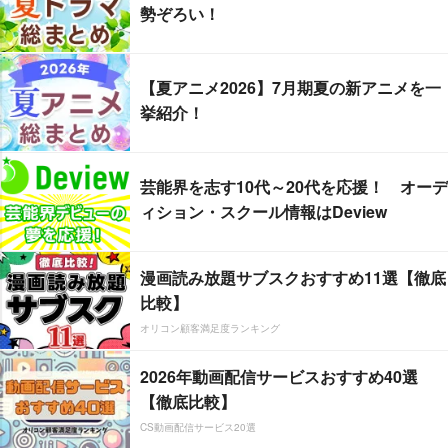
勢ぞろい！
【夏アニメ2026】7月期夏の新アニメを一
挙紹介！
芸能界を志す10代～20代を応援！ オーデ
ィション・スクール情報はDeview
漫画読み放題サブスクおすすめ11選【徹底
比較】
オリコン顧客満足度ランキング
2026年動画配信サービスおすすめ40選
【徹底比較】
CS動画配信サービス20選