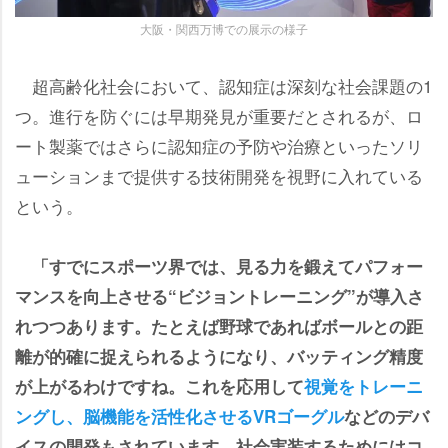
大阪・関西万博での展示の様子
超高齢化社会において、認知症は深刻な社会課題の1
つ。進行を防ぐには早期発見が重要だとされるが、ロ
ート製薬ではさらに認知症の予防や治療といったソリ
ューションまで提供する技術開発を視野に入れている
という。
「すでにスポーツ界では、見る力を鍛えてパフォー
マンスを向上させる“ビジョントレーニング”が導入さ
れつつあります。たとえば野球であればボールとの距
離が的確に捉えられるようになり、バッティング精度
が上がるわけですね。これを応用して
視覚をトレーニ
ングし、脳機能を活性化させるVRゴーグル
などのデバ
イスの開発もされています。社会実装するためにはコ