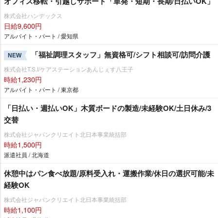
オフィス移転・引越しサポート「単発・短期・長期/日払いOK」
株式会社ハンデックス
日給9,600円
アルバイト・パート / 愛知県
「福祉調理スタッフ」無資格可/シフト相談可/訪問介護
NEW
株式会社T.S.I/ケアステーションあんじぇす八王子
時給1,230円
アルバイト・パート / 東京都
「日払い・週払いOK」木質ボードの製造/未経験OK/土日休み/3
交替
株式会社ジャパンクリエイト北日本事業統括部
時給1,500円
派遣社員 / 北海道
休憩中はパン食べ放題/原料受入れ・運搬作業/休日の選択可能/未
経験OK
株式会社ジャパンクリエイト北日本事業統括部
時給1,100円