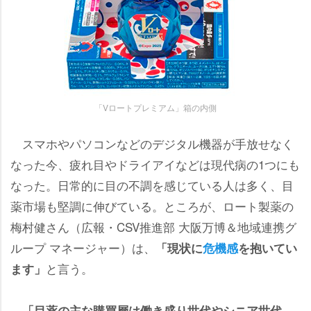
「Vロートプレミアム」箱の内側
スマホやパソコンなどのデジタル機器が手放せなく
なった今、疲れ目やドライアイなどは現代病の1つにも
なった。日常的に目の不調を感じている人は多く、目
薬市場も堅調に伸びている。ところが、ロート製薬の
梅村健さん（広報・CSV推進部 大阪万博＆地域連携グ
ループ マネージャー）は、
「現状に
危機感
を抱いてい
と言う。
ます」
「目薬の主な購買層は働き盛り世代やシニア世代、