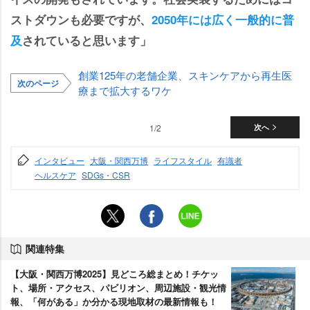
ストダウンも必要ですが、
2050年には広く一般的に普
及
されていると思います」
創業125年の老舗企業、スキンケアから再生医
次のページ
療まで拡大するワケ
1/2
次へ
インタビュー
大阪・関西万博
ライフスタイル
有識者
ヘルスケア
SDGs・CSR
関連特集
【大阪・関西万博2025】見どころ総まとめ！チケッ
ト、場所・アクセス、パビリオン、周辺施設・観光情
報、「何がある」か分かる現地取材の最新情報も！