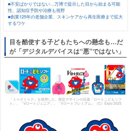
■不安ばかりではない…万博で提示した目から始まる可能
性、認知症予防や治療も視野
■創業125年の老舗企業、スキンケアから再生医療まで拡大
するワケ
目を酷使する子どもたちへの懸念も…だ
が「デジタルデバイスは“悪”ではない」
「ミャクミャク」を使用した、限定デザインの目薬「ロートこどもソフ
ト」、「Vロートジュニア」、「Vロートプレミアム」（C）Expo 2025