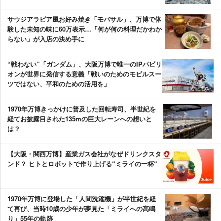
サウジアラビア風お好み焼き「モバサル」、万博で体
験した未知の味に60万表示…「何が何の料理だかわか
らない」が入店の決め手に
“戦わない”「ガンダム」、大阪万博で唯一のIPパビリ
オンが世界に発信する意義「戦いのためのモビルスー
ツではない、平和のための活用を」
1970年万博きっかけに普及した回転寿司、半世紀を
経てお披露目された135mの巨大レーンへの想いと
は？
【大阪・関西万博】産業ガス会社がなぜドリンクスタ
ンド？ ヒトとロボットで作り上げる“ミライの一杯“
1970年万博に登場した「人間洗濯機」が半世紀を経
て再び、当時10歳の少年が夢見た「ミライへの高鳴
り」55年の軌跡