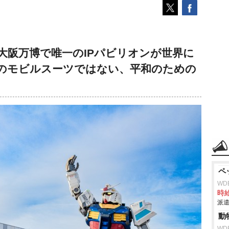
大阪万博で唯一のIPパビリオンが世界に
のモビルスーツではない、平和のための
ペ
WD
時給
派遣
動
WD