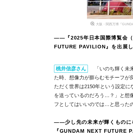
大阪・関西万博『GUNDAM
――『2025年日本国際博覧会（
FUTURE PAVILION』を
桃井信彦さん
「いのち輝く未来
た時、想像力が膨らむモチーフが
ただく世界は2150年という設定
を送っているのだろう…？」と想
フとしてはいいのでは…と思った
――少し先の未来が輝くものに
『GUNDAM NEXT FUTUR