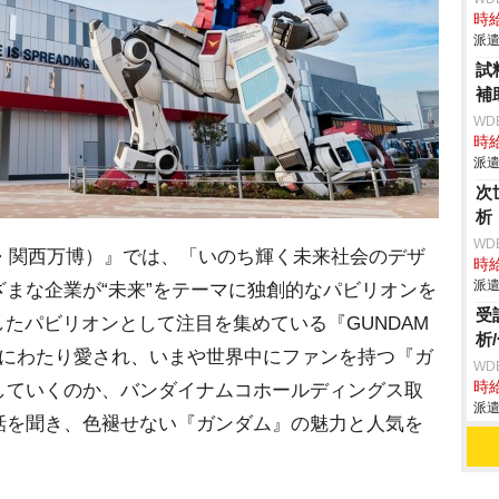
時給
派遣
試
補
WD
時給
派遣
次
析
WD
・関西万博）』では、「いのち輝く未来社会のデザ
時給
派遣
まな企業が“未来”をテーマに独創的なパビリオンを
受
したパビリオンとして注目を集めている『GUNDAM
析
N』。長きにわたり愛され、いまや世界中にファンを持つ『ガ
WD
時給
していくのか、バンダイナムコホールディングス取
派遣
話を聞き、色褪せない『ガンダム』の魅力と人気を