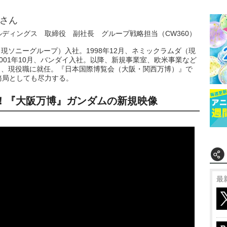
さん
ディングス 取締役 副社長 グループ戦略担当（CW360）
ー（現ソニーグループ）入社。1998年12月、ネミックラムダ（現
2001年10月、バンダイ入社。以降、新規事業室、欧米事業など
4月、現役職に就任。『日本国際博覧会（大阪・関西万博）』で
務局としても尽力する。
！『大阪万博』ガンダムの新規映像
最