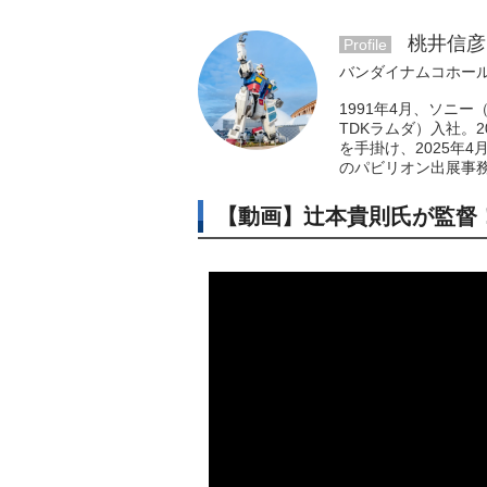
桃井信彦
Profile
バンダイナムコホール
1991年4月、ソニ
TDKラムダ）入社。
を手掛け、2025年
のパビリオン出展事
【動画】辻本貴則氏が監督