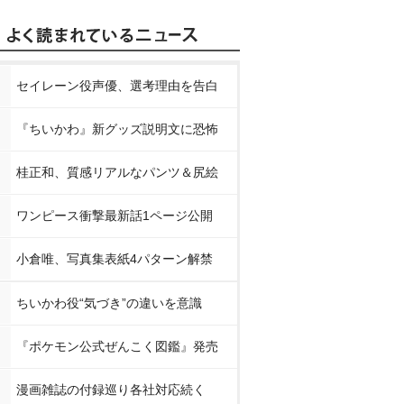
セイレーン役声優、選考理由を告白
『ちいかわ』新グッズ説明文に恐怖
桂正和、質感リアルなパンツ＆尻絵
ワンピース衝撃最新話1ページ公開
小倉唯、写真集表紙4パターン解禁
ちいかわ役“気づき”の違いを意識
『ポケモン公式ぜんこく図鑑』発売
漫画雑誌の付録巡り各社対応続く