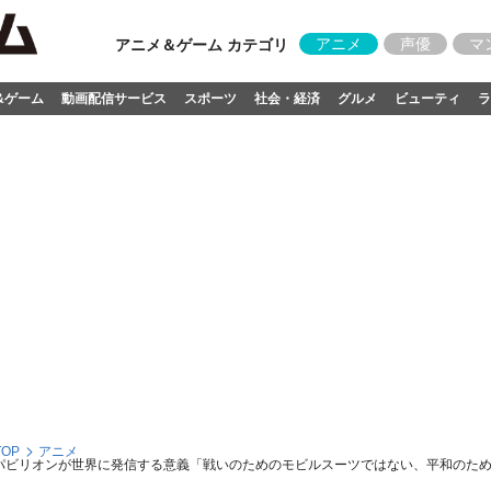
アニメ
声優
マ
アニメ＆ゲーム カテゴリ
&ゲーム
動画配信サービス
スポーツ
社会・経済
グルメ
ビューティ
ラ
OP
アニメ
IPパビリオンが世界に発信する意義「戦いのためのモビルスーツではない、平和のた