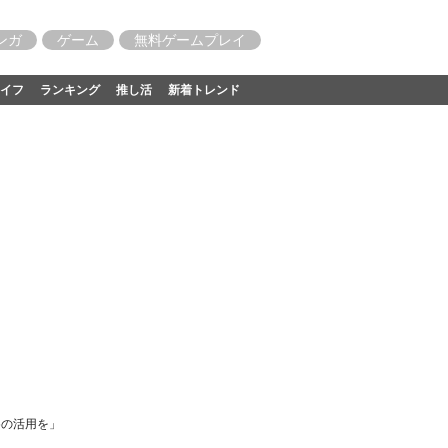
ンガ
ゲーム
無料ゲームプレイ
イフ
ランキング
推し活
新着トレンド
めの活用を」