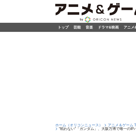
トップ
芸能
音楽
ドラマ&映画
アニメ
ホーム（オリコンニュース）
アニメ＆ゲーム T
“戦わない”「ガンダム」、大阪万博で唯一の