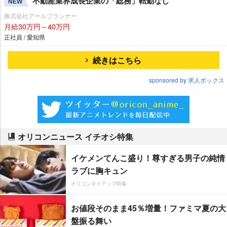
不動産業界成長企業の「総務」転勤なし
NEW
株式会社アールプランナー
月給30万円～40万円
正社員 / 愛知県
続きはこちら
sponsored by 求人ボックス
オリコンニュース イチオシ特集
イケメンてんこ盛り！尊すぎる男子の純情
ラブに胸キュン
オリコンタイアップ特集
お値段そのまま45％増量！ファミマ夏の大
盤振る舞い