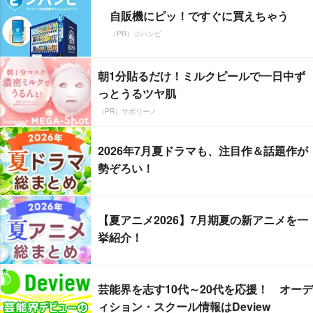
自販機にピッ！ですぐに買えちゃう
（PR）ジハンピ
朝1分貼るだけ！ミルクピールで一日中ず
っとうるツヤ肌
（PR）サボリーノ
2026年7月夏ドラマも、注目作＆話題作が
勢ぞろい！
【夏アニメ2026】7月期夏の新アニメを一
挙紹介！
芸能界を志す10代～20代を応援！ オーデ
ィション・スクール情報はDeview