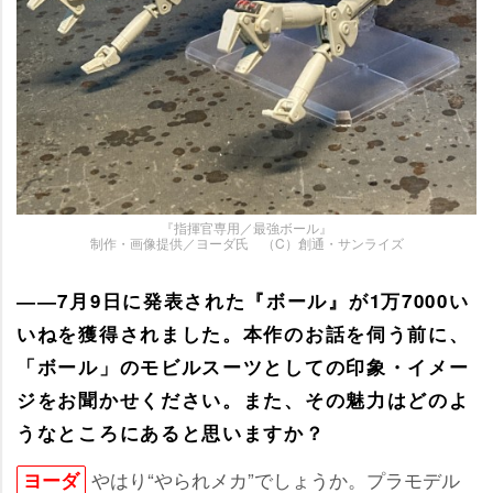
『指揮官専用／最強ボール』
制作・画像提供／ヨーダ氏 （C）創通・サンライズ
――7月9日に発表された『ボール』が1万7000い
いねを獲得されました。本作のお話を伺う前に、
「ボール」のモビルスーツとしての印象・イメー
ジをお聞かせください。また、その魅力はどのよ
うなところにあると思いますか？
はり“やられメカ”でしょうか。プラモデル
ヨーダ