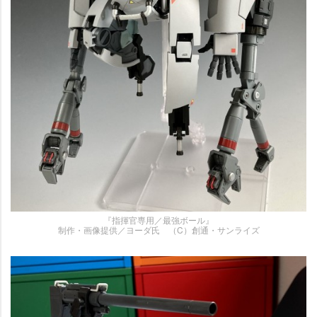
『指揮官専用／最強ボール』
制作・画像提供／ヨーダ氏 （C）創通・サンライズ