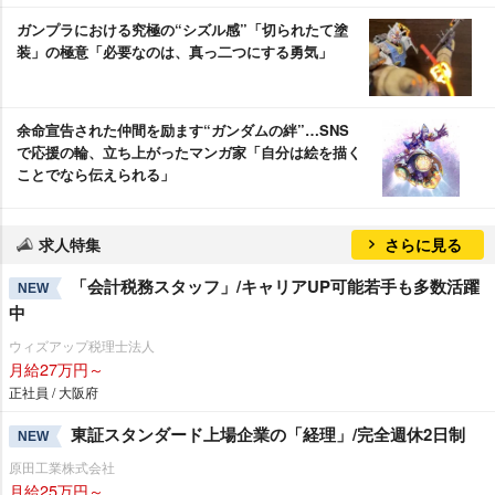
ガンプラにおける究極の“シズル感”「切られたて塗
装」の極意「必要なのは、真っ二つにする勇気」
余命宣告された仲間を励ます“ガンダムの絆”…SNS
で応援の輪、立ち上がったマンガ家「自分は絵を描く
ことでなら伝えられる」
求人特集
さらに見る
「会計税務スタッフ」/キャリアUP可能若手も多数活躍
NEW
中
ウィズアップ税理士法人
月給27万円～
正社員 / 大阪府
東証スタンダード上場企業の「経理」/完全週休2日制
NEW
原田工業株式会社
月給25万円～