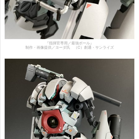
『指揮官専用／最強ボール』
制作・画像提供／ヨーダ氏 （C）創通・サンライズ