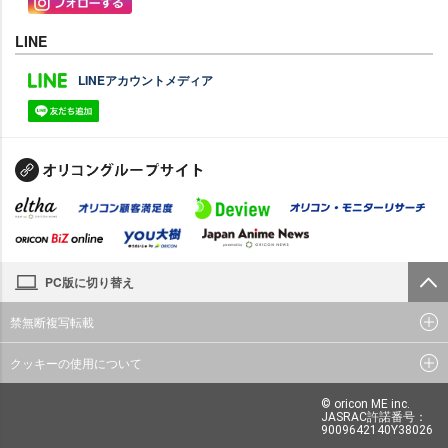
LINE
LINEアカウントメディア
PC版に切り替え
禁無断複写転載
クッキーの使用について
© oricon ME inc.
JASRAC許諾番号：
9009642140Y38026