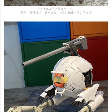
『指揮官専用／最強ボール』
制作・画像提供／ヨーダ氏 （C）創通・サンライズ