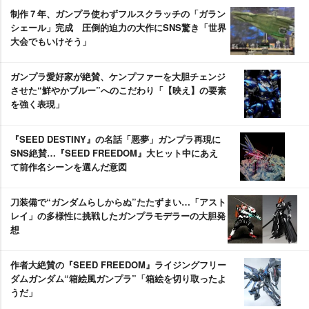
制作７年、ガンプラ使わずフルスクラッチの「ガラン
シェール」完成 圧倒的迫力の大作にSNS驚き「世界
大会でもいけそう」
ガンプラ愛好家が絶賛、ケンプファーを大胆チェンジ
させた“鮮やかブルー”へのこだわり「【映え】の要素
を強く表現」
『SEED DESTINY』の名話「悪夢」ガンプラ再現に
SNS絶賛…『SEED FREEDOM』大ヒット中にあえ
て前作名シーンを選んだ意図
刀装備で“ガンダムらしからぬ”たたずまい…「アスト
レイ」の多様性に挑戦したガンプラモデラーの大胆発
想
作者大絶賛の『SEED FREEDOM』ライジングフリー
ダムガンダム“箱絵風ガンプラ”「箱絵を切り取ったよ
うだ」