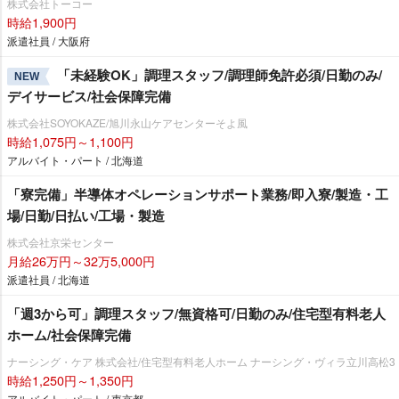
株式会社トーコー
時給1,900円
派遣社員 / 大阪府
「未経験OK」調理スタッフ/調理師免許必須/日勤のみ/
NEW
デイサービス/社会保障完備
株式会社SOYOKAZE/旭川永山ケアセンターそよ風
時給1,075円～1,100円
アルバイト・パート / 北海道
「寮完備」半導体オペレーションサポート業務/即入寮/製造・工
場/日勤/日払い/工場・製造
株式会社京栄センター
月給26万円～32万5,000円
派遣社員 / 北海道
「週3から可」調理スタッフ/無資格可/日勤のみ/住宅型有料老人
ホーム/社会保障完備
ナーシング・ケア 株式会社/住宅型有料老人ホーム ナーシング・ヴィラ立川高松3
時給1,250円～1,350円
アルバイト・パート / 東京都