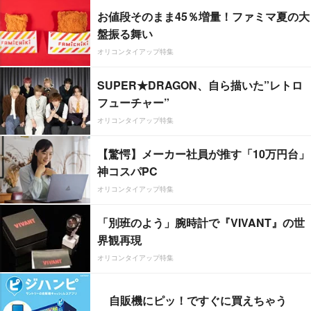
お値段そのまま45％増量！ファミマ夏の大
盤振る舞い
オリコンタイアップ特集
SUPER★DRAGON、自ら描いた”レトロ
フューチャー”
オリコンタイアップ特集
【驚愕】メーカー社員が推す「10万円台」
神コスパPC
オリコンタイアップ特集
「別班のよう」腕時計で『VIVANT』の世
界観再現
オリコンタイアップ特集
自販機にピッ！ですぐに買えちゃう