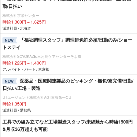
勤/日払い
株式会社京栄センター
時給1,300円～1,625円
派遣社員 / 北海道
「福祉調理スタッフ」調理師免許必須/日勤のみ/ショー
NEW
トステイ
株式会社SOYOKAZE/三河島ケアセンターそよ風
時給1,226円～1,400円
アルバイト・パート / 東京都
医薬品・医療関連製品のピッキング・梱包/寮完備/日勤/
NEW
日払い/工場・製造
UTエージェント株式会社AGT東海第一CU
時給1,350円
派遣社員 / 愛知県
工具での組み立てなど工場製造スタッフ/未経験から時給1900円
&月収36万超えも可能