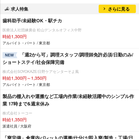
求人特集
さらに見る
歯科助手/未経験OK・駅チカ
医療法人社団練廣会 松山デンタルオフィス中野
時給1,300円
アルバイト・パート / 東京都
「週2から可」調理スタッフ/調理師免許必須/日勤のみ/
NEW
ショートステイ/社会保障完備
株式会社SOYOKAZE/日野ケアセンターそよ風
時給1,300円～1,350円
アルバイト・パート / 東京都
製品の棚入れや運搬など工場内作業/未経験活躍中のシンプル作
業 17時まで&週末休み
株式会社トーコー
時給1,350円
派遣社員 / 大阪府
「寮完備」倉庫内パレットの運搬/仕分け/即入寮/製造・工場/日