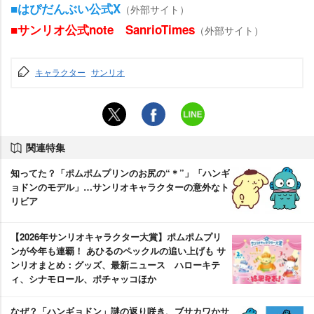
■はぴだんぶい公式X
（外部サイト）
■サンリオ公式note SanrioTimes
（外部サイト）
キャラクター
サンリオ
関連特集
知ってた？「ポムポムプリンのお尻の“＊”」「ハンギ
ョドンのモデル」…サンリオキャラクターの意外なト
リビア
【2026年サンリオキャラクター大賞】ポムポムプリ
ンが今年も連覇！ あひるのペックルの追い上げも サ
ンリオまとめ：グッズ、最新ニュース ハローキテ
ィ、シナモロール、ポチャッコほか
なぜ？「ハンギョドン」謎の返り咲き、ブサカワかサ