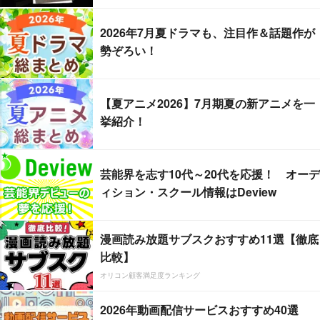
2026年7月夏ドラマも、注目作＆話題作が
勢ぞろい！
【夏アニメ2026】7月期夏の新アニメを一
挙紹介！
芸能界を志す10代～20代を応援！ オーデ
ィション・スクール情報はDeview
漫画読み放題サブスクおすすめ11選【徹底
比較】
オリコン顧客満足度ランキング
2026年動画配信サービスおすすめ40選