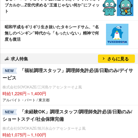
ブカルか…Z世代求める“王道じゃない何か”にフィッ
ト
昭和平成をギリギリ生き抜いたタキシードサム、“名
無しのペンギン”時代から「もったいない」精神で何
度も復活
求人特集
さらに見る
「福祉調理スタッフ」調理師免許必須/日勤のみ/デイサ
NEW
ービス
株式会社SOYOKAZE/三河島ケアセンターそよ風
時給1,226円～1,400円
アルバイト・パート / 東京都
「未経験OK」調理スタッフ/調理師免許必須/日勤のみ/
NEW
ショートステイ/社会保障完備
株式会社SOYOKAZE/旭川永山ケアセンターそよ風
時給1,075円～1,100円