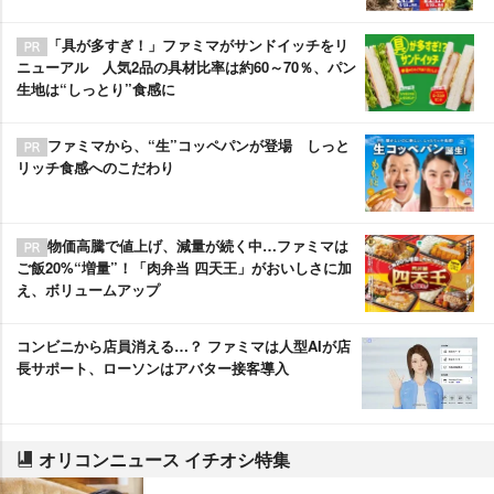
「具が多すぎ！」ファミマがサンドイッチをリ
ニューアル 人気2品の具材比率は約60～70％、パン
生地は“しっとり”食感に
ファミマから、“生”コッペパンが登場 しっと
リッチ食感へのこだわり
物価高騰で値上げ、減量が続く中…ファミマは
ご飯20%“増量”！「肉弁当 四天王」がおいしさに加
え、ボリュームアップ
コンビニから店員消える…？ ファミマは人型AIが店
長サポート、ローソンはアバター接客導入
オリコンニュース イチオシ特集