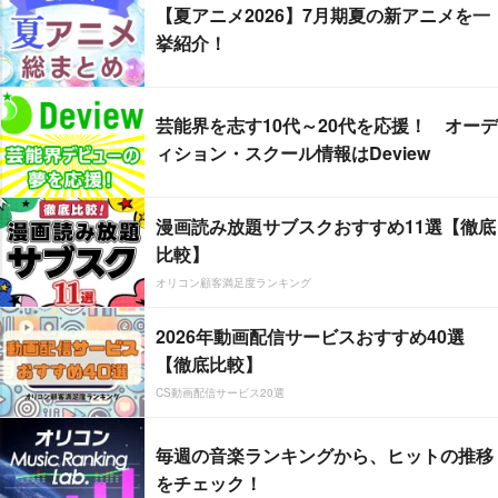
【夏アニメ2026】7月期夏の新アニメを一
挙紹介！
芸能界を志す10代～20代を応援！ オーデ
ィション・スクール情報はDeview
漫画読み放題サブスクおすすめ11選【徹底
比較】
オリコン顧客満足度ランキング
2026年動画配信サービスおすすめ40選
【徹底比較】
CS動画配信サービス20選
毎週の音楽ランキングから、ヒットの推移
をチェック！