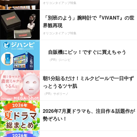
オリコンタイアップ特集
「別班のよう」腕時計で『VIVANT』の世
界観再現
オリコンタイアップ特集
自販機にピッ！ですぐに買えちゃう
（PR）ジハンピ
朝1分貼るだけ！ミルクピールで一日中ず
っとうるツヤ肌
（PR）サボリーノ
2026年7月夏ドラマも、注目作＆話題作が
勢ぞろい！