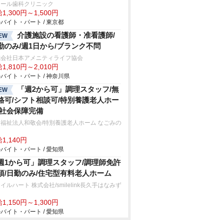
レール歯科クリニック
1,300円～1,500円
バイト・パート / 東京都
介護施設の看護師・准看護師/
EW
勤のみ/週1日から/ブランク不問
式会社日本アメニティライフ協会
1,810円～2,010円
バイト・パート / 神奈川県
「週2から可」調理スタッフ/無
EW
格可/シフト相談可/特別養護老人ホー
/社会保障完備
福祉法人和敬会/特別養護老人ホーム なごみの
1,140円
バイト・パート / 愛知県
週1から可」調理スタッフ/調理師免許
須/日勤のみ/住宅型有料老人ホーム
イルハート 株式会社/smilelink長久手はなみず
1,150円～1,300円
バイト・パート / 愛知県