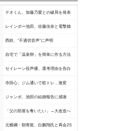
テオくん、加藤乃愛との破局を発表
レインボー池田、佐藤佳奈と電撃婚
西鉄、“不適切音声”に声明
自宅で「温泉卵」を簡単に作る方法
セイレーン役声優、選考理由を告白
寺田心、ジム通いで筋トレ…激変
ジャンボ、池田の結婚報告に感激
「父の部屋を奪いたい」→大改造へ
元横綱・朝青龍、白鵬翔氏と再会2S