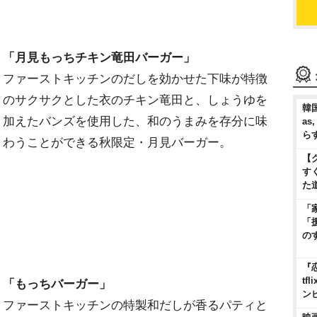
「月見もっちチキン竜田バーガー」
ファーストキッチンのだしを効かせた下味が特徴
のサクサクとした衣のチキン竜田と、しょうゆを
韓国
加えたバンズを使用した、和のうまみを存分に味
as
ら
わうことができる秋限定・月見バーガー。
【
す
た
「
「
の
『
t
「もっちバーガー」
ン
ファーストキッチンの特製和だしが香るパティと