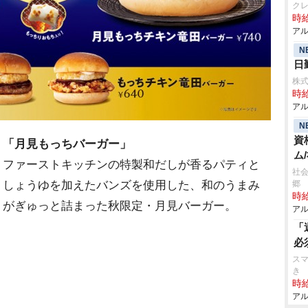
ク
時給
アル
N
日
株
時給
アル
N
資
「月見もっちバーガー」
ム
ファーストキッチンの特製和だしが香るパティと
社会
しょうゆを加えたバンズを使用した、和のうまみ
郷
時給
がぎゅっと詰まった秋限定・月見バーガー。
アル
「
必
スマ
き
時給
アル