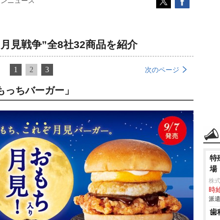
コンニュース
月見戦争”全8社32商品を紹介
1
2
3
次のページ
もっちバーガー」
特
場
株
時給
派遣
歯