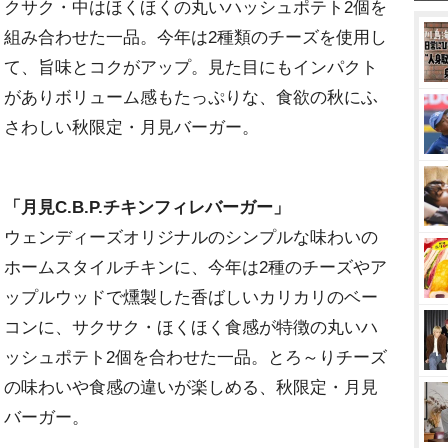
クサク・中はほくほくの丸いハッシュポテト2個を
組み合わせた一品。今年は2種類のチーズを使用し
て、旨味とコクがアップ。見た目にもインパクト
がありボリューム感もたっぷりな、食欲の秋にふ
さわしい秋限定・月見バーガー。
「月見C.B.P.チキンフィレバーガー」
ウェンディーズオリジナルのシンプルな味わいの
ホームスタイルチキンに、今年は2種のチーズやア
ップルウッドで燻製した香ばしいカリカリのベー
コンに、サクサク・ほくほく食感が特徴の丸いハ
ッシュポテト2個を合わせた一品。とろ～りチーズ
の味わいや食感の違いが楽しめる、秋限定・月見
バーガー。