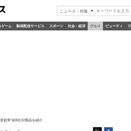
ニュース・特集
&ゲーム
動画配信サービス
スポーツ
社会・経済
グルメ
ビューティ
ラ
見戦争”全8社32商品を紹介