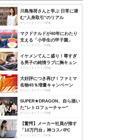
川島海荷さんと学ぶ 日常に潜
む“人身取引”のリアル
オリコンタイアップ特集
マクドナルドが40年にわたり
支える「小学生の甲子園」
オリコンタイアップ特集
イケメンてんこ盛り！尊すぎ
る男子の純情ラブに胸キュン
オリコンタイアップ特集
大好評につき再び！ファミマ
名物45％増量キャンペーン
オリコンタイアップ特集
SUPER★DRAGON、自ら描い
た”レトロフューチャー”
オリコンタイアップ特集
【驚愕】メーカー社員が推す
「10万円台」神コスパPC
オリコンタイアップ特集