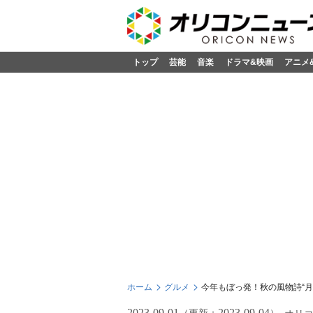
トップ
芸能
音楽
ドラマ&映画
アニメ
ホーム
グルメ
今年もぼっ発！秋の風物詩“月
2023-09-01
2023-09-04