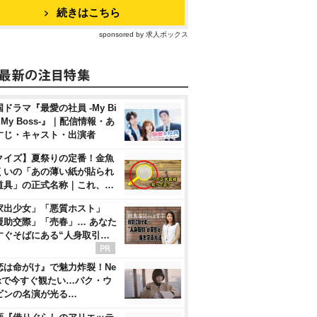
続きはこちら
sponsored by 求人ボックス
ドラマ『最愛の社員 -My Bi
, My Boss-』｜配信情報・あ
すじ・キャスト・出演者
クイズ】夏祭りの定番！金魚
くいの「あの薄い紙が貼られ
道具」の正式名称｜これ、…
家出少女」「悪質ホスト」
援助交際」「売春」… あなた
すぐそばにある“人身取引…
恋は命がけ』で魅力炸裂！Ne
flixで今すぐ観たい…パク・ウ
ビンの名演が光る…