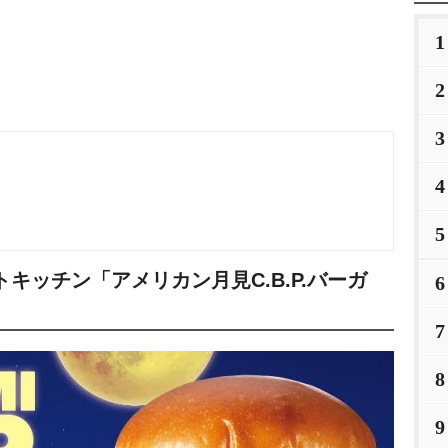
1
2
3
4
5
キッチン「アメリカン月見C.B.P.バーガ
6
7
8
9