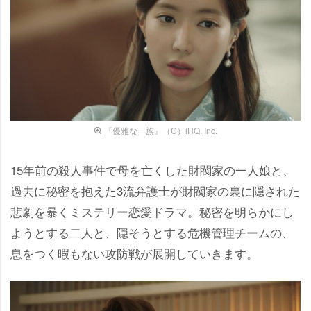
『優雅な一族』（C）iHQ, Inc.
15年前の殺人事件で母を亡くした財閥家の一人娘と、
過去に秘密を抱えた3流弁護士が財閥家の裏に隠された
悲劇を暴くミステリー恋愛ドラマ。秘密を明らかにし
ようとする二人と、隠そうとする危機管理チームの、
息をつく暇もない攻防戦が展開していきます。