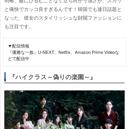
明晰、敵にひるむことなく立ち向かう強さが、スカッ
と痛快でカッコ良すぎるんです！韓国でも連日話題と
なった、彼女のスタイリッシュな財閥ファッションに
も注目です。
▼配信情報
『優雅な一族』U-NEXT、Netflix、Amazon Prime Videoな
どで配信中
『ハイクラス～偽りの楽園～』