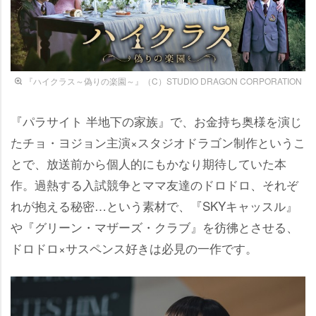
『ハイクラス～偽りの楽園～』（C）STUDIO DRAGON CORPORATION
『パラサイト 半地下の家族』で、お金持ち奥様を演じ
たチョ・ヨジョン主演×スタジオドラゴン制作というこ
とで、放送前から個人的にもかなり期待していた本
作。過熱する入試競争とママ友達のドロドロ、それぞ
れが抱える秘密…という素材で、『SKYキャッスル』
『グリーン・マザーズ・クラブ』を彷彿とさせる、
ドロドロ×サスペンス好きは必見の一作です。