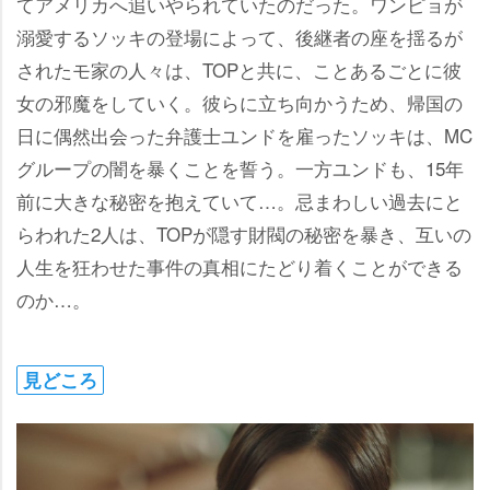
てアメリカへ追いやられていたのだった。ワンピョが
溺愛するソッキの登場によって、後継者の座を揺るが
されたモ家の人々は、TOPと共に、ことあるごとに彼
女の邪魔をしていく。彼らに立ち向かうため、帰国の
日に偶然出会った弁護士ユンドを雇ったソッキは、MC
グループの闇を暴くことを誓う。一方ユンドも、15年
前に大きな秘密を抱えていて…。忌まわしい過去にと
らわれた2人は、TOPが隠す財閥の秘密を暴き、互いの
人生を狂わせた事件の真相にたどり着くことができる
のか…。
見どころ