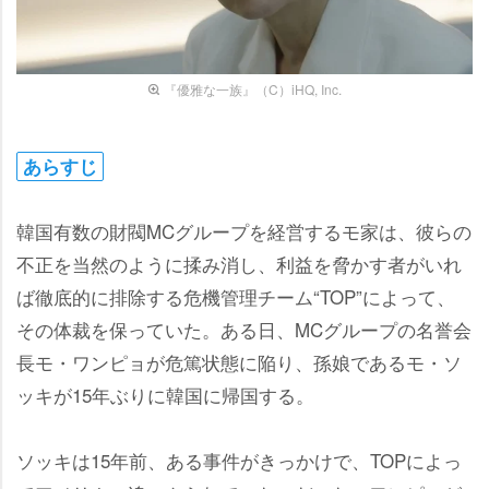
『優雅な一族』（C）iHQ, Inc.
あらすじ
韓国有数の財閥MCグループを経営するモ家は、彼らの
不正を当然のように揉み消し、利益を脅かす者がいれ
ば徹底的に排除する危機管理チーム“TOP”によって、
その体裁を保っていた。ある日、MCグループの名誉会
長モ・ワンピョが危篤状態に陥り、孫娘であるモ・ソ
ッキが15年ぶりに韓国に帰国する。
ソッキは15年前、ある事件がきっかけで、TOPによっ