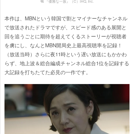
『優雅な一族』（C）iHQ, Inc.
本作は、MBNという韓国で割とマイナーなチャンネル
で放送されたドラマですが、スピード感のある展開と
回を追うごとに期待を超えてくるストーリーが視聴者
を虜にし、なんとMBN開局史上最高視聴率を記録！
（放送当時）さらに夜11時という遅い放送にもかかわ
らず、地上波＆総合編成チャンネル総合1位を記録する
大記録を打ちたてた必見の一作です。