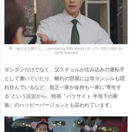
『紳士とお嬢さん』 Licensed by KBS Media Ltd.（C）2021 KBS. All
rights reserved
ダンダンだけでなく、父スチョルが住み込みの運転手
として働いていたり、離れの部屋には母ヨンシルも隠
れ住んでいるなど、貧乏一家が金持ち一家に“寄生す
る”という設定から、映画『パラサイト 半地下の家
族』のハッピーバージョンとも謳われています。