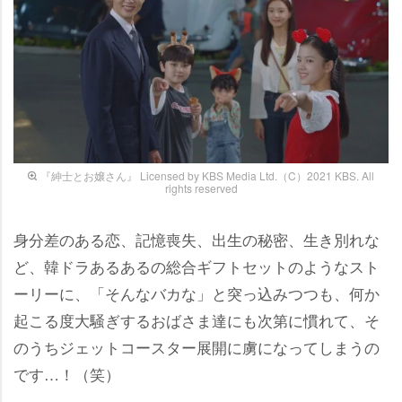
『紳士とお嬢さん』 Licensed by KBS Media Ltd.（C）2021 KBS. All
rights reserved
身分差のある恋、記憶喪失、出生の秘密、生き別れな
ど、韓ドラあるあるの総合ギフトセットのようなスト
ーリーに、「そんなバカな」と突っ込みつつも、何か
起こる度大騒ぎするおばさま達にも次第に慣れて、そ
のうちジェットコースター展開に虜になってしまうの
です…！（笑）