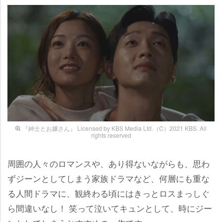
『紳士とお嬢さん』 Licensed by KBS Media Ltd.（C）2021 KBS. All
rights reserved
周囲の人々のロマンスや、あり得ないながらも、思わ
ずジーンとしてしまう家族ドラマなど、何層にも重な
る人間ドラマに、観終わる頃にはきっとロスまっしぐ
ら間違いなし！ 笑って泣いてキュンとして、時にジー