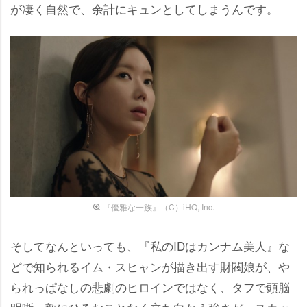
が凄く自然で、余計にキュンとしてしまうんです。
『優雅な一族』（C）iHQ, Inc.
そしてなんといっても、『私のIDはカンナム美人』な
どで知られるイム・スヒャンが描き出す財閥娘が、
られっぱなしの悲劇のヒロインではなく、タフで頭脳