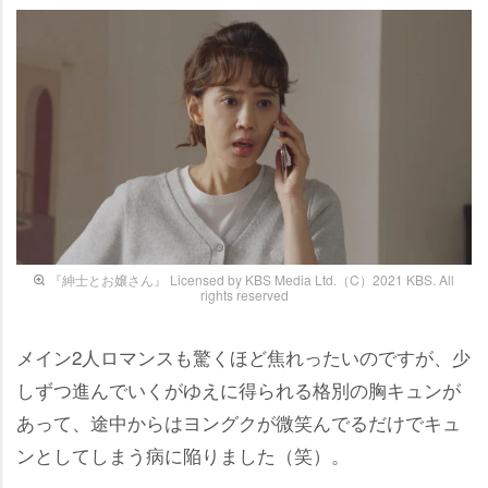
『紳士とお嬢さん』 Licensed by KBS Media Ltd.（C）2021 KBS. All
rights reserved
メイン2人ロマンスも驚くほど焦れったいのですが、少
しずつ進んでいくがゆえに得られる格別の胸キュンが
あって、途中からはヨングクが微笑んでるだけでキュ
ンとしてしまう病に陥りました（笑）。