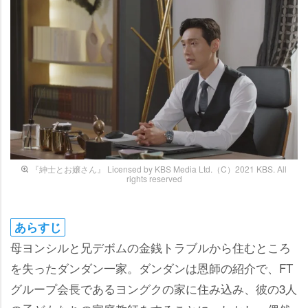
『紳士とお嬢さん』 Licensed by KBS Media Ltd.（C）2021 KBS. All
rights reserved
あらすじ
母ヨンシルと兄デボムの金銭トラブルから住むところ
を失ったダンダン一家。ダンダンは恩師の紹介で、FT
グループ会長であるヨングクの家に住み込み、彼の3人