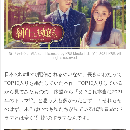
『紳士とお嬢さん』 Licensed by KBS Media Ltd.（C）2021 KBS. All
rights reserved
日本のNetflixで配信されるやいなや、長きにわたって
TOP10入りを果たしていた本作。TOP10入りしている
から見てみたものの、序盤から「え!?これ本当に2021
年のドラマ!?」と思う人も多かったはず…！それもそ
のはず、本作はいつも私たちが見ている16話構成のド
ラマとは全く“別物”のドラマなんです。