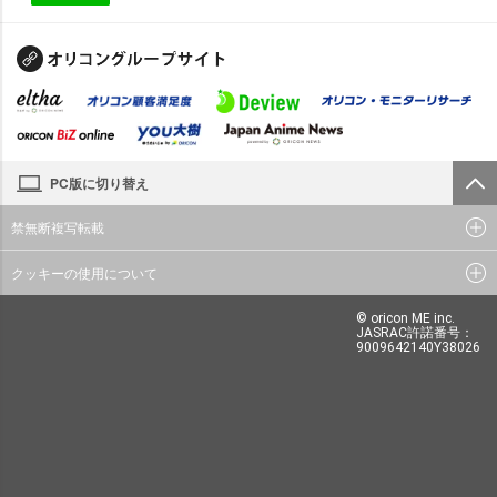
PC版に切り替え
禁無断複写転載
クッキーの使用について
© oricon ME inc.
JASRAC許諾番号：
9009642140Y38026