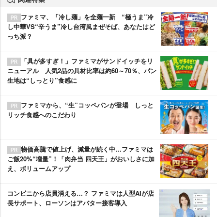
ファミマ、「冷し麺」を全麺一新 “極うま”冷
し中華VS“辛うま”冷し台湾風まぜそば、あなたはど
っち派？
「具が多すぎ！」ファミマがサンドイッチをリ
ニューアル 人気2品の具材比率は約60～70％、パン
生地は“しっとり”食感に
ファミマから、“生”コッペパンが登場 しっと
リッチ食感へのこだわり
物価高騰で値上げ、減量が続く中…ファミマは
ご飯20%“増量”！「肉弁当 四天王」がおいしさに加
え、ボリュームアップ
コンビニから店員消える…？ ファミマは人型AIが店
長サポート、ローソンはアバター接客導入