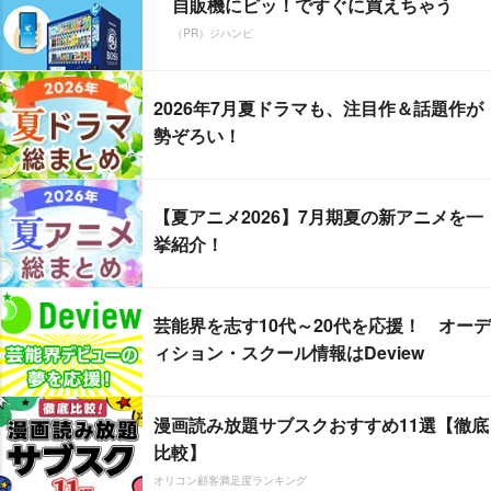
自販機にピッ！ですぐに買えちゃう
（PR）ジハンピ
2026年7月夏ドラマも、注目作＆話題作が
勢ぞろい！
【夏アニメ2026】7月期夏の新アニメを一
挙紹介！
芸能界を志す10代～20代を応援！ オーデ
ィション・スクール情報はDeview
漫画読み放題サブスクおすすめ11選【徹底
比較】
オリコン顧客満足度ランキング