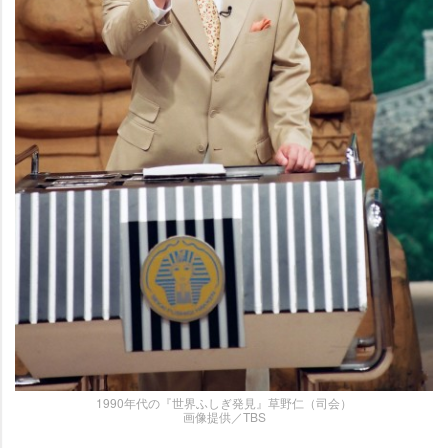
1990年代の『世界ふしぎ発見』草野仁（司会）
画像提供／TBS