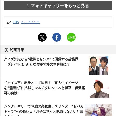
フォトギャラリーをもっと見る
TBS
インタビュー
関連特集
クイズ知識から“教養とセンス”に回帰する芸能界
『プレバト!!』新たな需要で枠の争奪戦に？
『クイズ王』出身としては初？ 東大生イメージ
を“意識的”に払拭しマルチタレントへと昇華 伊沢拓
司の功績
シングルマザーで34歳の高校生、スザンヌ “おバカ
キャラ”への負い目「息子に堂々と勉強しなさいと言