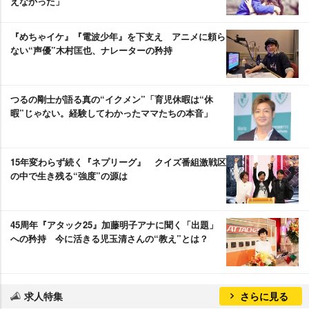
えなかった」
『めちゃイケ』『電波少年』を下支え アニメに頼ら
ない“声優”木村匡也、ナレーターの矜持
つるの剛士が語る真の“イクメン”「育児休暇は“休
暇”じゃない。経験してわかったママたちの本音」
15年変わらず続く『ネプリーグ』 クイズ番組激戦区
の中で生き残る“強度”の源は
45周年『アタック25』加藤明子アナに聞く「出題」
への矜持 今に活きる児玉清さんの“教え”とは？
求人特集
さらに見る