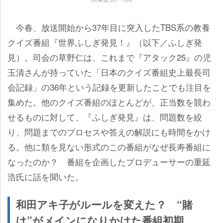
今春、放送開始から37年目に突入したTBS系の教養
クイズ番組『世界ふしぎ発見！』（以下／ふしぎ発
見）。司会の草野仁は、これまで『アタック25』の児
玉清さんが持っていた「日本のクイズ番組史上最長司
会記録」の36年という記録を更新したことでも注目を
集めた。他のクイズ番組のほとんどが、正当数を競わ
せるものに対して、『ふしぎ発見』は、問題数を絞
り、問題までのプロセスや答えの解説にも時間をかけ
る。他に類を見ない形式のこの番組がなぜ長寿番組に
なったのか？ 番組を企画したプロデューサーの重延
浩氏に話を聞いた。
和田アキ子がルールを変えた？ “賭
け”がメインになりかけた番組初期