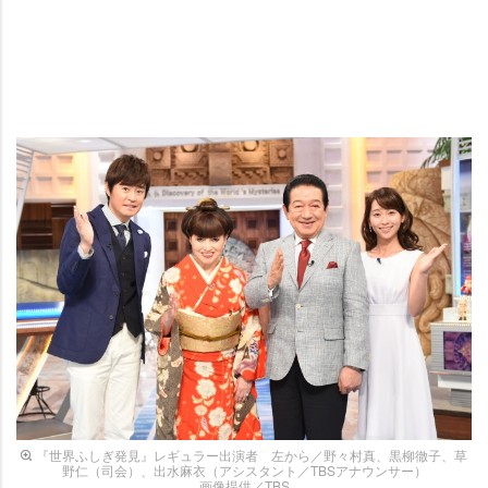
『世界ふしぎ発見』レギュラー出演者 左から／野々村真、黒柳徹子、草
野仁（司会）、出水麻衣（アシスタント／TBSアナウンサー）
画像提供／TBS