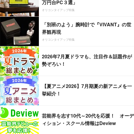
万円台PC３選」
オリコンタイアップ特集
「別班のよう」腕時計で『VIVANT』の世
界観再現
オリコンタイアップ特集
2026年7月夏ドラマも、注目作＆話題作が
勢ぞろい！
【夏アニメ2026】7月期夏の新アニメを一
挙紹介！
芸能界を志す10代～20代を応援！ オーデ
ィション・スクール情報はDeview