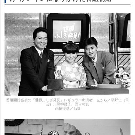
番組開始当初の『世界ふしぎ発見』レギュラー出演者 左から／草野仁（司
会）、黒柳徹子、野々村真
画像提供／TBS