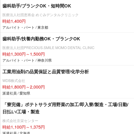
歯科助手/ブランクOK・短時間OK
医療法人社団恵将会 めぐみデンタルクリニック
時給1,400円
アルバイト・パート / 東京都
歯科助手/扶養内勤務OK・ブランクOK
医療法人社団PRECIOUS.SMILE MOMO DENTAL CLINIC
時給1,300円～1,500円
アルバイト・パート / 神奈川県
工業用油剤の品質保証と品質管理/化学分析
WDB株式会社
時給1,800円～2,000円
派遣社員 / 愛知県
「寮完備」ポテトサラダ用野菜の加工/即入寮/製造・工場/日勤/
日払い/工場・製造
株式会社京栄センター
時給1,100円～1,375円
派遣社員 / 北海道