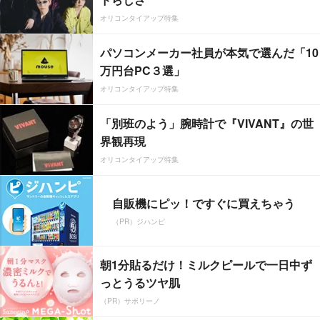
オリコンタイアップ特集
パソコンメーカー社員が本気で選んだ「10
万円台PC３選」
オリコンタイアップ特集
「別班のよう」腕時計で『VIVANT』の世
界観再現
オリコンタイアップ特集
自販機にピッ！ですぐに買えちゃう
（PR）ジハンピ
朝1分貼るだけ！ミルクピールで一日中ず
っとうるツヤ肌
（PR）サボリーノ