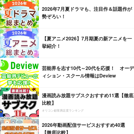
2026年7月夏ドラマも、注目作＆話題作が
勢ぞろい！
【夏アニメ2026】7月期夏の新アニメを一
挙紹介！
芸能界を志す10代～20代を応援！ オーデ
ィション・スクール情報はDeview
漫画読み放題サブスクおすすめ11選【徹底
比較】
オリコン顧客満足度ランキング
2026年動画配信サービスおすすめ40選
【徹底比較】