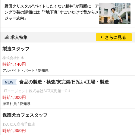
野田クリスタル“バイトしたくない精神”が飛躍に ア
ングラ芸の評価には「“地下臭”すごいだけで昔からメ
ジャー志向」
求人特集
さらに見る
製造スタッフ
株式会社如水
時給1,140円
アルバイト・パート / 愛知県
食品の製造・検査/寮完備/日払い/工場・製造
NEW
UTエージェント株式会社AGT東海第一CU
時給1,300円
派遣社員 / 愛知県
保護犬カフェスタッフ
わんだん邸南千住店
時給1,350円