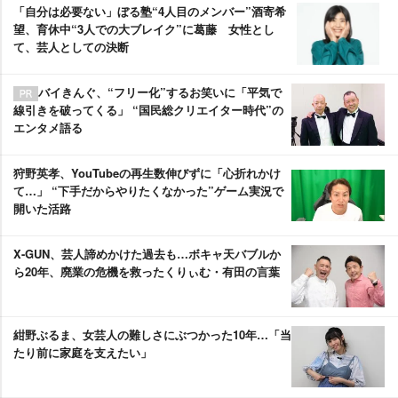
「自分は必要ない」ぼる塾“4人目のメンバー”酒寄希
望、育休中“3人での大ブレイク”に葛藤 女性とし
て、芸人としての決断
バイきんぐ、“フリー化”するお笑いに「平気で
線引きを破ってくる」 “国民総クリエイター時代”の
エンタメ語る
狩野英孝、YouTubeの再生数伸びずに「心折れかけ
て…」 “下手だからやりたくなかった”ゲーム実況で
開いた活路
X-GUN、芸人諦めかけた過去も…ボキャ天バブルか
ら20年、廃業の危機を救ったくりぃむ・有田の言葉
紺野ぶるま、女芸人の難しさにぶつかった10年…「当
たり前に家庭を支えたい」