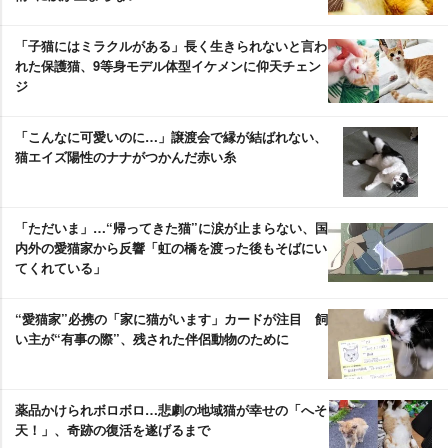
「子猫にはミラクルがある」長く生きられないと言わ
れた保護猫、9等身モデル体型イケメンに仰天チェン
ジ
「こんなに可愛いのに…」譲渡会で縁が結ばれない、
猫エイズ陽性のナナがつかんだ赤い糸
「ただいま」…“帰ってきた猫”に涙が止まらない、国
内外の愛猫家から反響「虹の橋を渡った後もそばにい
てくれている」
“愛猫家”必携の「家に猫がいます」カードが注目 飼
い主が“有事の際”、残された伴侶動物のために
薬品かけられボロボロ…悲劇の地域猫が幸せの「へそ
天！」、奇跡の復活を遂げるまで