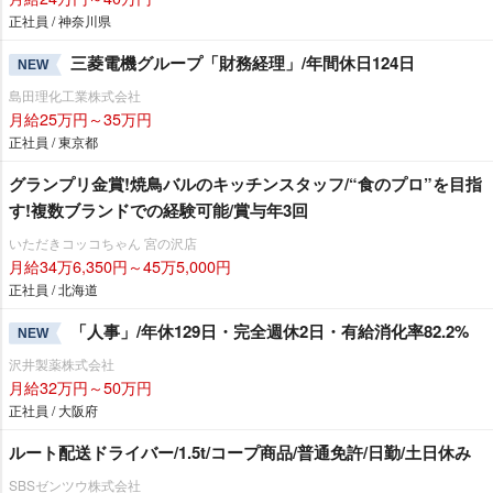
正社員 / 神奈川県
三菱電機グループ「財務経理」/年間休日124日
NEW
島田理化工業株式会社
月給25万円～35万円
正社員 / 東京都
グランプリ金賞!焼鳥バルのキッチンスタッフ/“食のプロ”を目指
す!複数ブランドでの経験可能/賞与年3回
いただきコッコちゃん 宮の沢店
月給34万6,350円～45万5,000円
正社員 / 北海道
「人事」/年休129日・完全週休2日・有給消化率82.2%
NEW
沢井製薬株式会社
月給32万円～50万円
正社員 / 大阪府
ルート配送ドライバー/1.5t/コープ商品/普通免許/日勤/土日休み
SBSゼンツウ株式会社