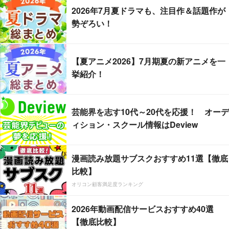
2026年7月夏ドラマも、注目作＆話題作が
勢ぞろい！
【夏アニメ2026】7月期夏の新アニメを一
挙紹介！
芸能界を志す10代～20代を応援！ オーデ
ィション・スクール情報はDeview
漫画読み放題サブスクおすすめ11選【徹底
比較】
オリコン顧客満足度ランキング
2026年動画配信サービスおすすめ40選
【徹底比較】