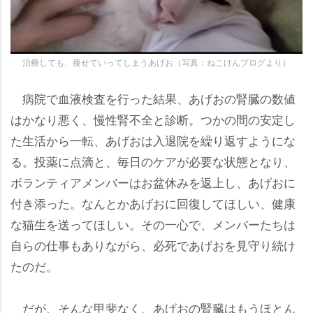
治療しても、痩せていってしまうあげお（写真：ねこけんブログより）
病院で血液検査を行った結果、あげおの腎臓の数値
はかなり悪く、慢性腎不全と診断。つかの間の安定し
た生活から一転、あげおは入退院を繰り返すようにな
る。投薬に点滴と、毎日のケアが必要な状態となり、
ボランティアメンバーはお盆休みを返上し、あげおに
付き添った。なんとかあげおに回復してほしい、健康
な猫生を送ってほしい。その一心で、メンバーたちは
自らの仕事もありながら、必死であげおを見守り続け
たのだ。
だが、そんな甲斐なく、あげおの腎臓はもうほとん