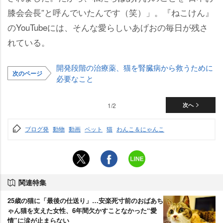
膝会会長”と呼んでいたんです（笑）」。『ねこけん』
のYouTubeには、そんな愛らしいあげおの毎日が残さ
れている。
開発段階の治療薬、猫を腎臓病から救うために
次のページ
必要なこと
1/2
次へ
ブログ発
動物
動画
ペット
猫
わんこ＆にゃんこ
関連特集
25歳の猫に「最後の仕送り」…安楽死寸前のおばあち
ゃん猫を支えた女性、6年間欠かすことなかった“愛
情”に涙が止まらない