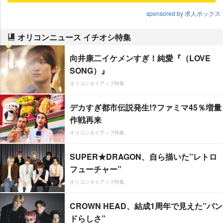
sponsored by 求人ボックス
オリコンニュース イチオシ特集
向井康二イケメンすぎ！純愛『（LOVE
SONG）』
オリコンタイアップ特集
デカすぎ都市伝説発生!?ファミマ45％増量
作戦再来
オリコンタイアップ特集
SUPER★DRAGON、自ら描いた”レトロ
フューチャー”
オリコンタイアップ特集
CROWN HEAD、結成1周年で見えた”バン
ドらしさ”