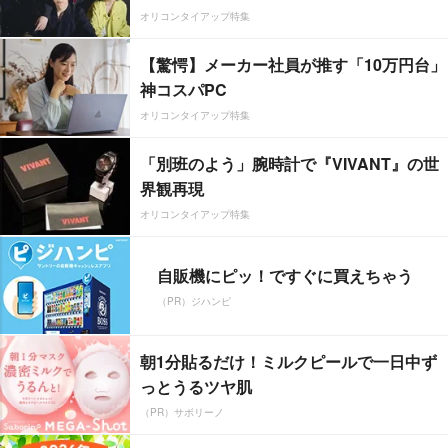
オリコンタイアップ特集
【驚愕】メーカー社員が推す「10万円台」
神コスパPC
オリコンタイアップ特集
「別班のよう」腕時計で『VIVANT』の世
界観再現
オリコンタイアップ特集
自販機にピッ！ですぐに買えちゃう
（PR）ジハンピ
朝1分貼るだけ！ミルクピールで一日中ず
っとうるツヤ肌
（PR）サボリーノ