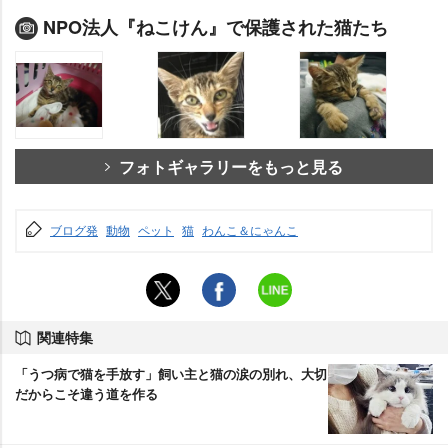
NPO法人『ねこけん』で保護された猫たち
フォトギャラリーをもっと見る
ブログ発
動物
ペット
猫
わんこ＆にゃんこ
関連特集
「うつ病で猫を手放す」飼い主と猫の涙の別れ、大切
だからこそ違う道を作る