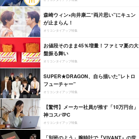
森崎ウィン×向井康二“両片思い”にキュン
が止まらん！
オリコンタイアップ特集
お値段そのまま45％増量！ファミマ夏の大
盤振る舞い
オリコンタイアップ特集
SUPER★DRAGON、自ら描いた”レトロ
フューチャー”
オリコンタイアップ特集
【驚愕】メーカー社員が推す「10万円台」
神コスパPC
オリコンタイアップ特集
「別班のよう」腕時計で『VIVANT』の世