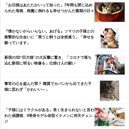
「お日様はあたたかいって知った」7年間も閉じ込め
られた母猫、病魔に倒れるも幸せつかんだ最期の日々
『懐かないからいらない。あげる』ソマリの子猫との
衝撃的な出会いに「買うと飼うは全然違う」「幸せを
願っています」
新宿の3D“巨大猫”の大反響に驚き、「コロナで落ち
込む新宿に明るい映像を」仕掛け人の願い
警官の心を盗んだ罪？ 職質でカバンから出てきた子
猫に思わず「かわいい～」
「子猫にはミラクルがある」長く生きられないと言わ
れた保護猫、9等身モデル体型イケメンに仰天チェン
ジ