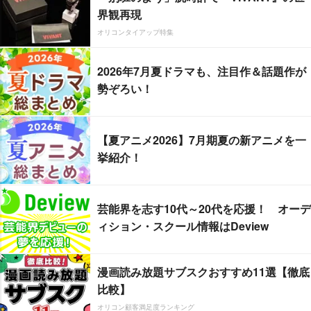
界観再現
オリコンタイアップ特集
2026年7月夏ドラマも、注目作＆話題作が
勢ぞろい！
【夏アニメ2026】7月期夏の新アニメを一
挙紹介！
芸能界を志す10代～20代を応援！ オーデ
ィション・スクール情報はDeview
漫画読み放題サブスクおすすめ11選【徹底
比較】
オリコン顧客満足度ランキング