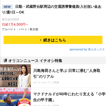
日勤・武蔵野台駅周辺の交通誘導警備員/入社祝い金あ
NEW
り/週1日～OK
株式会社MSK
日給1万4,500円～
アルバイト・パート / 東京都
続きはこちら
sponsored by 求人ボックス
オリコンニュース イチオシ特集
川島海荷さんと学ぶ 日常に潜む“人身取
引”のリアル
オリコンタイアップ特集
マクドナルドが40年にわたり支える「小学
生の甲子園」
オリコンタイアップ特集