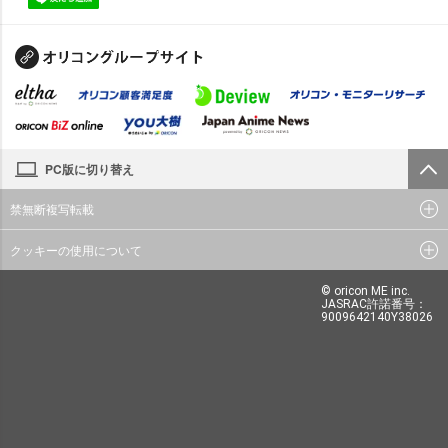
PC版に切り替え
禁無断複写転載
クッキーの使用について
© oricon ME inc.
JASRAC許諾番号：
9009642140Y38026