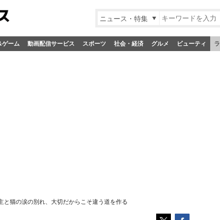
ニュース・特集
&ゲーム
動画配信サービス
スポーツ
社会・経済
グルメ
ビューティ
ラ
主と猫の涙の別れ、大切だからこそ違う道を作る