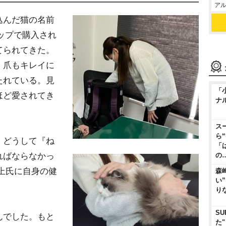
アル
込んだ猫の名前
ョップで購入され
てられてきた。
、爪もキレイに
たれている。見
「
ほど愛されてき
ナ
ス
ら
、どうして『ね
「
ればならなかっ
の
上氏に自身の健
森
い
り
SU
んでした。もと
た