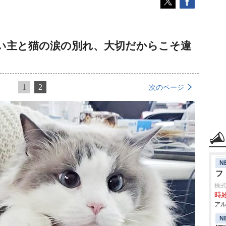
い主と猫の涙の別れ、大切だからこそ違
1
2
次のページ
N
フ
株式
時給
アル
N