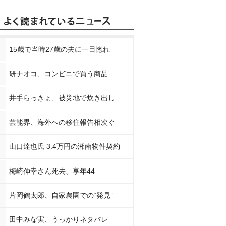
15歳で当時27歳の夫に一目惚れ
研ナオコ、コンビニで買う商品
井手らっきょ、被災地で炊き出し
芸能界、海外への移住報告相次ぐ
山口達也氏 3.4万円の湘南物件契約
梅崎伸幸さん死去、享年44
片岡鶴太郎、自家農園での“発見”
田中みな実、うっかりネタバレ