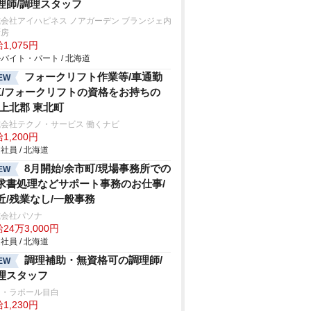
理師/調理スタッフ
会社アイハピネス ノアガーデン ブランジェ内
厨房
1,075円
バイト・パート / 北海道
フォークリフト作業等/車通勤
EW
K/フォークリフトの資格をお持ちの
/上北郡 東北町
会社テクノ・サービス 働くナビ
1,200円
社員 / 北海道
8月開始/余市町/現場事務所での
EW
求書処理などサポート事務のお仕事/
近/残業なし/一般事務
式会社パソナ
24万3,000円
社員 / 北海道
調理補助・無資格可の調理師/
EW
理スタッフ
ン・ラポール目白
1,230円