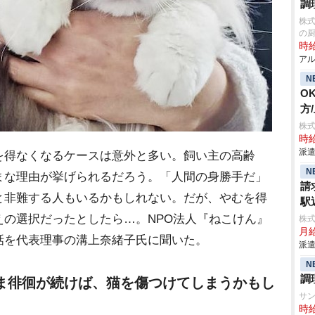
調
株式
の
時給
アル
N
O
方
株式
時給
派遣
得なくなるケースは意外と多い。飼い主の高齢
N
まな理由が挙げられるだろう。「人間の身勝手だ」
請
と非難する人もいるかもしれない。だが、やむを得
駅
の選択だったとしたら…。NPO法人『ねこけん』
株
月給
話を代表理事の溝上奈緒子氏に聞いた。
派遣
N
調
ま徘徊が続けば、猫を傷つけてしまうかもし
サ
時給