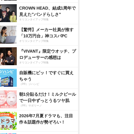
CROWN HEAD、結成1周年で
見えた”バンドらしさ”
オリコンタイアップ特集
【驚愕】メーカー社員が推す
「10万円台」神コスパPC
オリコンタイアップ特集
『VIVANT』限定ウオッチ、プ
ロデューサーの感想は
オリコンタイアップ特集
自販機にピッ！ですぐに買え
ちゃう
（PR）ジハンピ
朝1分貼るだけ！ミルクピール
で一日中ずっとうるツヤ肌
（PR）サボリーノ
2026年7月夏ドラマも、注目
作＆話題作が勢ぞろい！