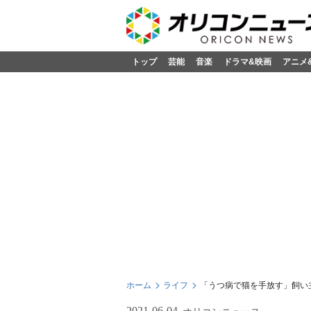
トップ
芸能
音楽
ドラマ&映画
アニメ
ホーム
ライフ
「うつ病で猫を手放す」飼い
2021-06-04