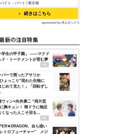
バイト・パート / 東京都
続きはこちら
sponsored by 求人ボックス
小学生の甲子園」 ――マクド
ルド・トーナメントが育む夢
ーパーで買ったアサリか
“ひょっこり”現れた生物に
はじめて見た！」「回転ずし
…
崎ウィン×向井康二 “両片思
”に胸キュン！ 韓ドラに物足
なくなった人こそ沼る…
PER★DRAGON、自ら描い
"レトロフューチャー" メジ