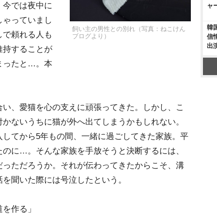
、今では夜中に
ャ
しゃっていまし
韓
飼い主の男性との別れ（写真：ねこけん
しで頼れる人も
ブログより）
信
出
維持することが
まったと…。本
い、愛猫を心の支えに頑張ってきた。しかし、こ
付かないうちに猫が外へ出てしまうかもしれない。
入してから5年もの間、一緒に過ごしてきた家族。平
たのに…。そんな家族を手放そうと決断するには、
だっただろうか。それが伝わってきたからこそ、溝
話を聞いた際には号泣したという。
道を作る」