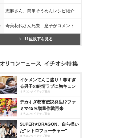
志麻さん、簡単そうめんレシピ紹介
0
寿美花代さん死去 息子がコメント
11位以下を見る
イケメンてんこ盛り！尊すぎ
る男子の純情ラブに胸キュン
オリコンタイアップ特集
デカすぎ都市伝説発生!?ファ
ミマ45％増量作戦再来
オリコンタイアップ特集
SUPER★DRAGON、自ら描い
た”レトロフューチャー”
オリコンタイアップ特集