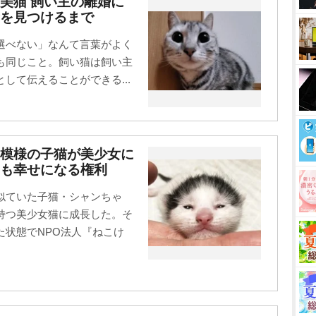
美猫 飼い主の離婚に
を見つけるまで
選べない」なんて言葉がよく
も同じこと。飼い猫は飼い主
して伝えることができる...
キ模様の子猫が美少女に
も幸せになる権利
似ていた子猫・シャンちゃ
持つ美少女猫に成長した。そ
た状態でNPO法人『ねこけ