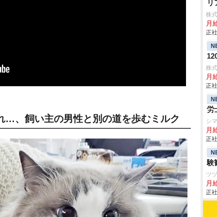
リ
株
月給
正社
N
1
株
月給
正社
N
労
れ…、飼い主の男性と別の道を歩むミルク
シ
月
正社
N
験
ツ
月
正社