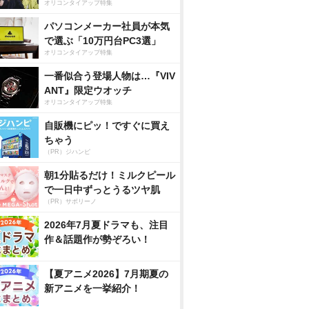
オリコンタイアップ特集
パソコンメーカー社員が本気
で選ぶ「10万円台PC3選」
オリコンタイアップ特集
一番似合う登場人物は…『VIV
ANT』限定ウオッチ
オリコンタイアップ特集
自販機にピッ！ですぐに買え
ちゃう
（PR）ジハンピ
朝1分貼るだけ！ミルクピール
で一日中ずっとうるツヤ肌
（PR）サボリーノ
2026年7月夏ドラマも、注目
作＆話題作が勢ぞろい！
【夏アニメ2026】7月期夏の
新アニメを一挙紹介！