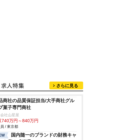
さらに見る
品商社の品質保証担当/大手商社グル
プ菓子専門商社
式会社山星屋
740万円～840万円
員 / 東京都
国内随一のブランドの財務キャ
EW