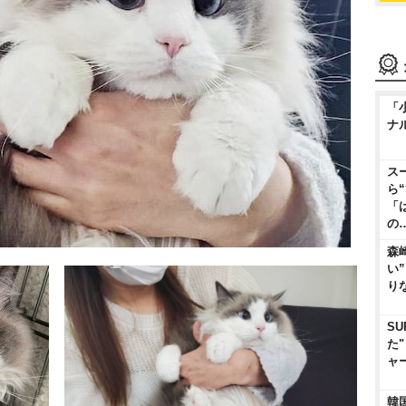
「
ナ
ス
ら
「
の
森
い
り
SU
た
ャ
韓