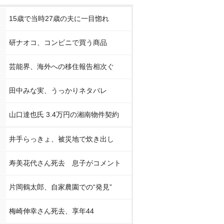
15歳で当時27歳の夫に一目惚れ
研ナオコ、コンビニで買う商品
芸能界、海外への移住報告相次ぐ
田中みな実、うっかりネタバレ
山口達也氏 3.4万円の湘南物件契約
井手らっきょ、被災地で炊き出し
寿美花代さん死去 息子がコメント
片岡鶴太郎、自家農園での“発見”
梅崎伸幸さん死去、享年44