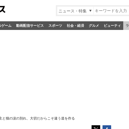
ニュース・特集
&ゲーム
動画配信サービス
スポーツ
社会・経済
グルメ
ビューティ
ラ
主と猫の涙の別れ、大切だからこそ違う道を作る