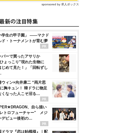
sponsored by 求人ボックス
小学生の甲子園」 ――マクド
ルド・トーナメントが育む夢
ーパーで買ったアサリか
“ひょっこり”現れた生物に
はじめて見た！」「回転ずし
…
崎ウィン×向井康二 “両片思
”に胸キュン！ 韓ドラに物足
なくなった人こそ沼る…
PER★DRAGON、自ら描い
"レトロフューチャー" メジ
ーデビュー後初の…
国ドラマ『恋は飴模様』｜配