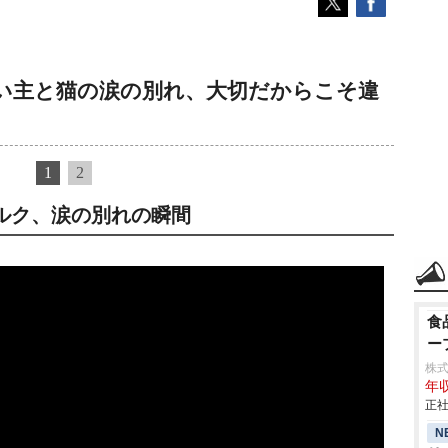
い主と猫の涙の別れ、大切だからこそ違
1
2
ルク、涙の別れの瞬間
食
ー
株
年収
正社
N