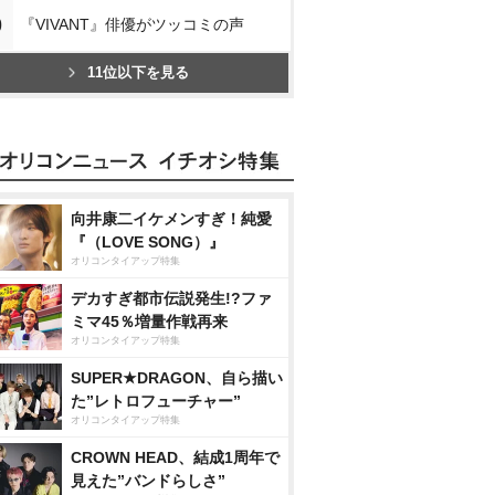
0
『VIVANT』俳優がツッコミの声
11位以下を見る
向井康二イケメンすぎ！純愛
『（LOVE SONG）』
オリコンタイアップ特集
デカすぎ都市伝説発生!?ファ
ミマ45％増量作戦再来
オリコンタイアップ特集
SUPER★DRAGON、自ら描い
た”レトロフューチャー”
オリコンタイアップ特集
CROWN HEAD、結成1周年で
見えた”バンドらしさ”