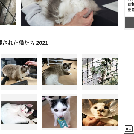
信
出
された猫たち 2021