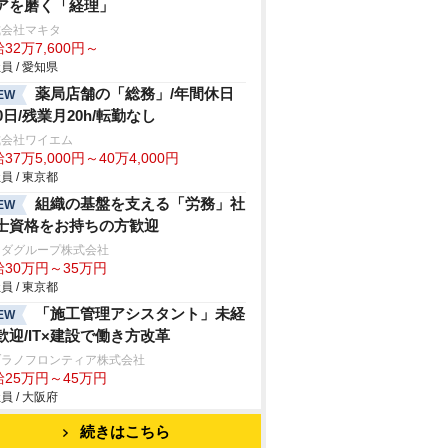
アを磨く「経理」
式会社マキタ
32万7,600円～
員 / 愛知県
薬局店舗の「総務」/年間休日
EW
20日/残業月20h/転勤なし
式会社ワイエム
37万5,000円～40万4,000円
員 / 東京都
組織の基盤を支える「労務」社
EW
士資格をお持ちの方歓迎
マダグループ株式会社
給30万円～35万円
員 / 東京都
「施工管理アシスタント」未経
EW
歓迎/IT×建設で働き方改革
ヅラノフロンティア株式会社
給25万円～45万円
員 / 大阪府
続きはこちら