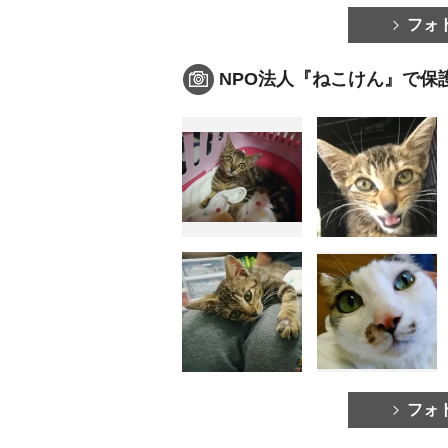
フォ
NPO法人『ねこけん』で保
フォ