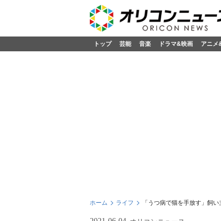
トップ
芸能
音楽
ドラマ&映画
アニメ
ホーム
ライフ
「うつ病で猫を手放す」飼い
2021-06-04