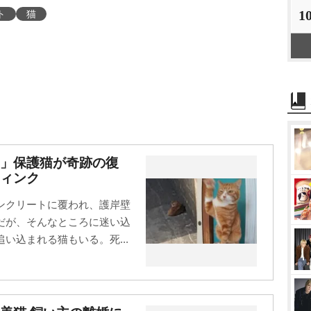
1
ト
猫
」保護猫が奇跡の復
ィンク
ンクリートに覆われ、護岸壁
だが、そんなところに迷い込
い込まれる猫もいる。死...