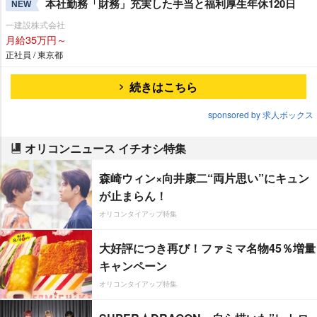
本社勤務「財務」充実した手当と福利厚生年休120日
NEW
一建設株式会社
月給35万円～
正社員 / 東京都
続きはこちら
sponsored by 求人ボックス
オリコンニュース イチオシ特集
森崎ウィン×向井康二“両片思い”にキュン
が止まらん！
オリコンタイアップ特集
大好評につき再び！ファミマ名物45％増量
キャンペーン
オリコンタイアップ特集