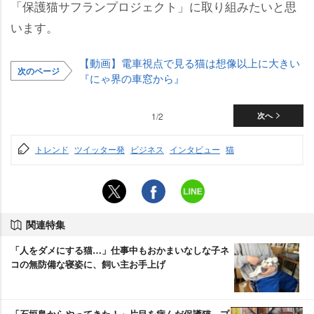
「保護猫サフランプロジェクト」に取り組みたいと思
います。
【動画】電車視点で見る猫は想像以上に大きい
次のページ
『にゃ界の車窓から』
1/2
次へ
トレンド
ツイッター発
ビジネス
インタビュー
猫
関連特集
「人をダメにする猫…」仕事中もおかまいなしな子ネ
コの無防備な寝姿に、飼い主お手上げ
「石垣島からやってきた！」片目を病んだ保護猫、プ