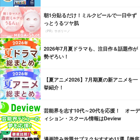
朝1分貼るだけ！ミルクピールで一日中ず
っとうるツヤ肌
（PR）サボリーノ
2026年7月夏ドラマも、注目作＆話題作が
勢ぞろい！
【夏アニメ2026】7月期夏の新アニメを一
挙紹介！
芸能界を志す10代～20代を応援！ オーデ
ィション・スクール情報はDeview
漫画読み放題サブスクおすすめ11選【徹底