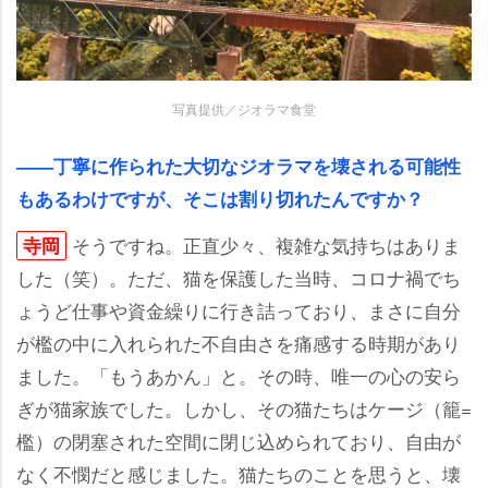
写真提供／ジオラマ食堂
――丁寧に作られた大切なジオラマを壊される可能性
もあるわけですが、そこは割り切れたんですか？
そうですね。正直少々、複雑な気持ちはありま
寺岡
した（笑）。ただ、猫を保護した当時、コロナ禍でち
ょうど仕事や資金繰りに行き詰っており、まさに自分
が檻の中に入れられた不自由さを痛感する時期があり
ました。「もうあかん」と。その時、唯一の心の安ら
ぎが猫家族でした。しかし、その猫たちはケージ（籠=
檻）の閉塞された空間に閉じ込められており、自由が
なく不憫だと感じました。猫たちのことを思うと、壊