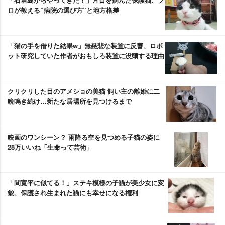
ロが教える”病院の選び方”と地方格差
「猫の手を借りた結果w」無慈悲な装置に反響、ロボ
ット研究していた作者がおもしろ装置に没頭する理由
クリクリした目のアメショの美猫 飼い主の離婚に二
晩鳴き続け…新たな居場所を見つけるまで
映画のワンシーン？ 雨降る空を見つめる子猫の姿に
28万いいね「生命って芸術」
「間寛平に似てる！」ステキ模様の子猫が美少女に変
貌、保護され生まれた猫にも幸せになる権利