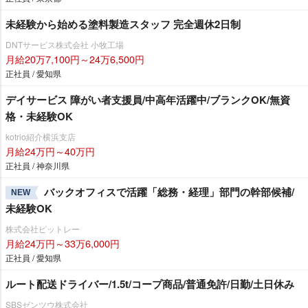
未経験から始める塗料製造スタッフ 完全週休2日制
DNTサービス株式会社 小牧工場
月給20万7,100円～24万6,500円
正社員 / 愛知県
デイサービス 障がい者支援員/中高年活躍中/ブランクOK/無資
格・未経験OK
kotrio紹介横浜支店
月給24万円～40万円
正社員 / 神奈川県
バックオフィスで活躍「総務・経理」部門の幹部候補/
NEW
未経験OK
株式会社ピットレー
月給24万円～33万6,000円
正社員 / 愛知県
ルート配送ドライバー/1.5t/コープ商品/普通免許/日勤/土日休み
SBSゼンツウ株式会社