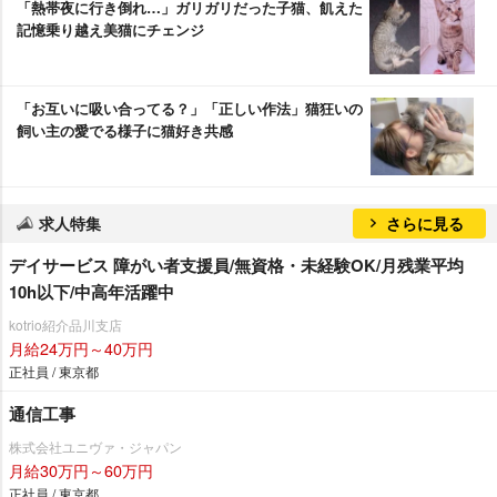
「熱帯夜に行き倒れ…」ガリガリだった子猫、飢えた
記憶乗り越え美猫にチェンジ
「お互いに吸い合ってる？」「正しい作法」猫狂いの
飼い主の愛でる様子に猫好き共感
求人特集
さらに見る
デイサービス 障がい者支援員/無資格・未経験OK/月残業平均
10h以下/中高年活躍中
kotrio紹介品川支店
月給24万円～40万円
正社員 / 東京都
通信工事
株式会社ユニヴァ・ジャパン
月給30万円～60万円
正社員 / 東京都