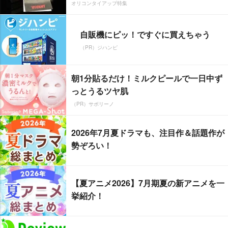
オリコンタイアップ特集
自販機にピッ！ですぐに買えちゃう
（PR）ジハンピ
朝1分貼るだけ！ミルクピールで一日中ず
っとうるツヤ肌
（PR）サボリーノ
2026年7月夏ドラマも、注目作＆話題作が
勢ぞろい！
【夏アニメ2026】7月期夏の新アニメを一
挙紹介！