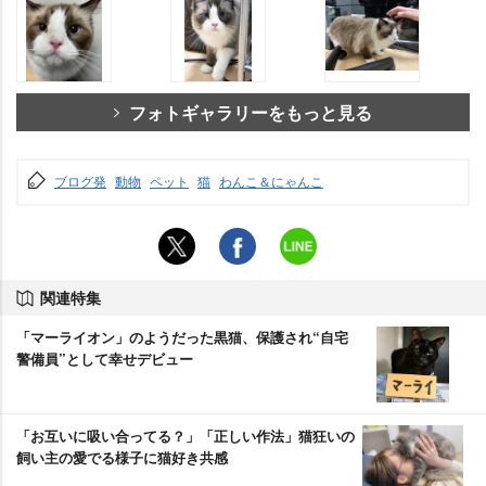
フォトギャラリーをもっと見る
ブログ発
動物
ペット
猫
わんこ＆にゃんこ
関連特集
「マーライオン」のようだった黒猫、保護され“自宅
警備員”として幸せデビュー
「お互いに吸い合ってる？」「正しい作法」猫狂いの
飼い主の愛でる様子に猫好き共感