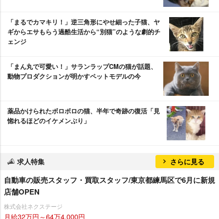
「まるでカマキリ！」逆三角形にやせ細った子猫、ヤ
ギからエサもらう過酷生活から“別猫”のような劇的チ
ェンジ
「まん丸で可愛い！」サランラップCMの猫が話題、
動物プロダクションが明かすペットモデルの今
薬品かけられたボロボロの猫、半年で奇跡の復活「見
惚れるほどのイケメンぶり」
求人特集
さらに見る
自動車の販売スタッフ・買取スタッフ/東京都練馬区で6月に新規
店舗OPEN
株式会社ネクステージ
月給32万円～64万4,000円