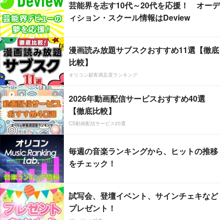
芸能界を志す10代～20代を応援！ オーデ
ィション・スクール情報はDeview
漫画読み放題サブスクおすすめ11選【徹底
比較】
オリコン顧客満足度ランキング
2026年動画配信サービスおすすめ40選
【徹底比較】
CS動画配信サービス20選
毎週の音楽ランキングから、ヒットの推移
をチェック！
試写会、登壇イベント、サインチェキなど
プレゼント！