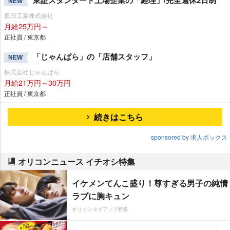
東証スタンダード上場企業の「経理」/完全週休2日制
NEW
原田工業株式会社
月給25万円～
正社員 / 東京都
「じゃんぱら」の「店舗スタッフ」
NEW
株式会社じゃんぱら
月給21万円～30万円
正社員 / 東京都
続きはこちら
sponsored by 求人ボックス
オリコンニュース イチオシ特集
イケメンてんこ盛り！尊すぎる男子の純情
ラブに胸キュン
オリコンタイアップ特集