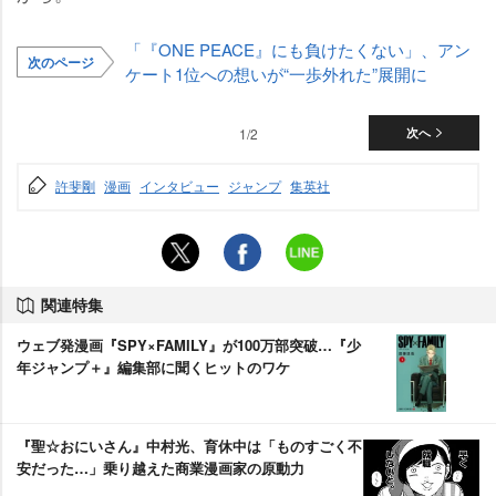
「『ONE PEACE』にも負けたくない」、アン
次のページ
ケート1位への想いが“一歩外れた”展開に
1/2
次へ
許斐剛
漫画
インタビュー
ジャンプ
集英社
関連特集
ウェブ発漫画『SPY×FAMILY』が100万部突破…『少
年ジャンプ＋』編集部に聞くヒットのワケ
『聖☆おにいさん』中村光、育休中は「ものすごく不
安だった…」乗り越えた商業漫画家の原動力