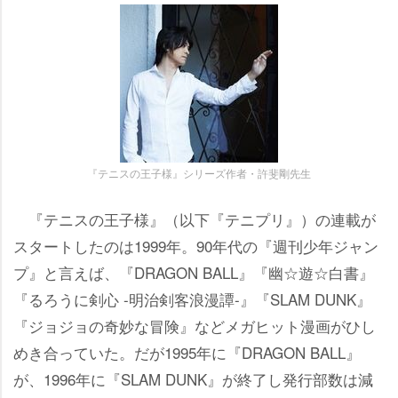
『テニスの王子様』シリーズ作者・許斐剛先生
『テニスの王子様』（以下『テニプリ』）の連載が
スタートしたのは1999年。90年代の『週刊少年ジャン
プ』と言えば、『DRAGON BALL』『幽☆遊☆白書』
『るろうに剣心 -明治剣客浪漫譚-』『SLAM DUNK』
『ジョジョの奇妙な冒険』などメガヒット漫画がひし
めき合っていた。だが1995年に『DRAGON BALL』
が、1996年に『SLAM DUNK』が終了し発行部数は減