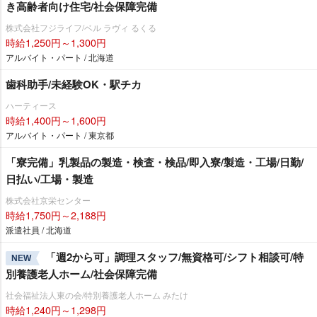
き高齢者向け住宅/社会保障完備
株式会社フジライフ/ベル ラヴィ るくる
時給1,250円～1,300円
アルバイト・パート / 北海道
歯科助手/未経験OK・駅チカ
ハーティース
時給1,400円～1,600円
アルバイト・パート / 東京都
「寮完備」乳製品の製造・検査・検品/即入寮/製造・工場/日勤/
日払い/工場・製造
株式会社京栄センター
時給1,750円～2,188円
派遣社員 / 北海道
「週2から可」調理スタッフ/無資格可/シフト相談可/特
NEW
別養護老人ホーム/社会保障完備
社会福祉法人東の会/特別養護老人ホーム みたけ
時給1,240円～1,298円