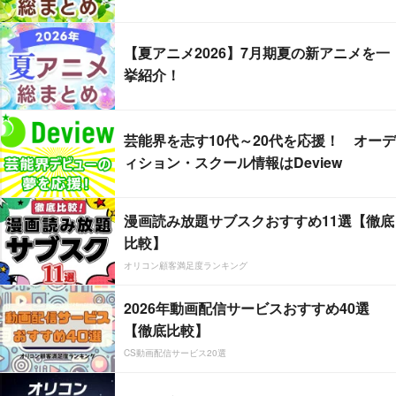
【夏アニメ2026】7月期夏の新アニメを一
挙紹介！
芸能界を志す10代～20代を応援！ オーデ
ィション・スクール情報はDeview
漫画読み放題サブスクおすすめ11選【徹底
比較】
オリコン顧客満足度ランキング
2026年動画配信サービスおすすめ40選
【徹底比較】
CS動画配信サービス20選