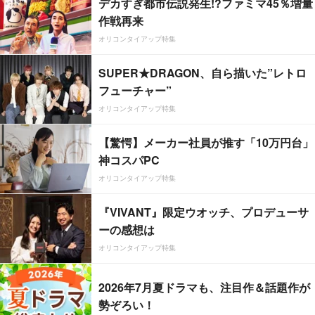
デカすぎ都市伝説発生!?ファミマ45％増量
作戦再来
オリコンタイアップ特集
SUPER★DRAGON、自ら描いた”レトロ
フューチャー”
オリコンタイアップ特集
【驚愕】メーカー社員が推す「10万円台」
神コスパPC
オリコンタイアップ特集
『VIVANT』限定ウオッチ、プロデューサ
ーの感想は
オリコンタイアップ特集
2026年7月夏ドラマも、注目作＆話題作が
勢ぞろい！