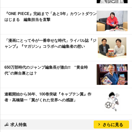
『ONE PIECE』完結まで「あと5年」カウントダウン
はじまる 編集担当を直撃
「漫画にとって今が一番幸せな時代」ライバル誌『ジ
ャンプ』『マガジン』コラボへの編集者の想い
650万部時代のジャンプ編集長が激白!! “黄金時
代”の舞台裏とは？
連載開始から36年、100巻突破『キャプテン翼』作
者・高橋陽一「翼がくれた世界への感謝」
求人特集
さらに見る