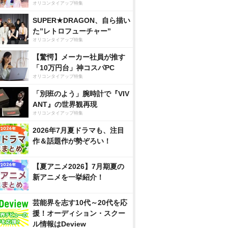
オリコンタイアップ特集
SUPER★DRAGON、自ら描い
た”レトロフューチャー”
オリコンタイアップ特集
【驚愕】メーカー社員が推す
「10万円台」神コスパPC
オリコンタイアップ特集
「別班のよう」腕時計で『VIV
ANT』の世界観再現
オリコンタイアップ特集
2026年7月夏ドラマも、注目
作＆話題作が勢ぞろい！
【夏アニメ2026】7月期夏の
新アニメを一挙紹介！
芸能界を志す10代～20代を応
援！オーディション・スクー
ル情報はDeview