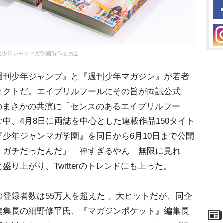
C)少年ジャンマガ学園製作委員会
刊少年ジャンプ』と『週刊少年マガジン』が若者
ェクトだ。エイプリルフールにその旨が両誌公式
同士のまさかの共演に「センスのあるエイプリルフー
中、4月8日に両誌を中心とした連載作品150タイト
『少年ジャンマガ学園』を同日から6月10日まで公開
「ガチだったんだ」「神すぎるやん 無限に見れ
り上がり、Twitterのトレンドにも上った。
登録者数は55万人を超えた 。大ヒットだが、同企
編集長の細野修平氏、『マガジンポケット』編集長