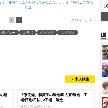
なく「面白そうだからやってみただけ」。ライバル同士で意気
1
投合
1
2
次のページ
ンタビュー
コラボ
ジャンプ
マガジン
求人検索
の組
「寮完備」和菓子の製造/即入寮/製造・工
場/日勤/日払い/工場・製造
株式会社京栄センター
CU