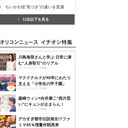
0
ちいかわ役“気づき”の違いを意識
11位以下を見る
川島海荷さんと学ぶ 日常に潜
む“人身取引”のリアル
オリコンタイアップ特集
マクドナルドが40年にわたり
支える「小学生の甲子園」
オリコンタイアップ特集
森崎ウィン×向井康二“両片思
い”にキュンが止まらん！
オリコンタイアップ特集
デカすぎ都市伝説発生!?ファ
ミマ45％増量作戦再来