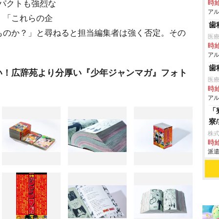
ンパクトも強烈な
時給
アル
、「これらの企
歯
ものか？」と尋ねると担当編集者は強く否定。その
医
時給
アル
歯
い！広辞苑より分厚い『少年ジャンマガ』フォト
医
時給
アル
「
寮
株
時給
派遣