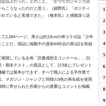
想定以上だった」とのこと。「かつてのジャンプ読
からこうなったのだと思う」（細野氏）「ポジティ
1
されていると実感できた」（橋本氏）と感慨深く語
2
3
2,264ページ、厚さは約13cmの神コラボ誌『少年
4
ことだ。両誌に掲載中の漫画44作品の第1話を収録
5
展開している企画「読書感想文コンクール」、22
間・期末テスト」の賞品として、計3名にプレゼント
6
機械では製本ができず、すべて職人による手作業で
7
は、マガジン・ジャンプと同様の3色の再生紙を使用
場時に寄せられた作家からの貴重なコメントが掲載
8
9