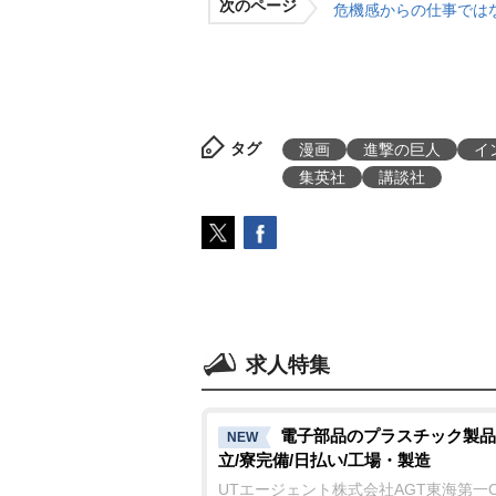
次のページ
危機感からの仕事では
タグ
漫画
進撃の巨人
イ
集英社
講談社
求人特集
電子部品のプラスチック製品
NEW
立/寮完備/日払い/工場・製造
UTエージェント株式会社AGT東海第一