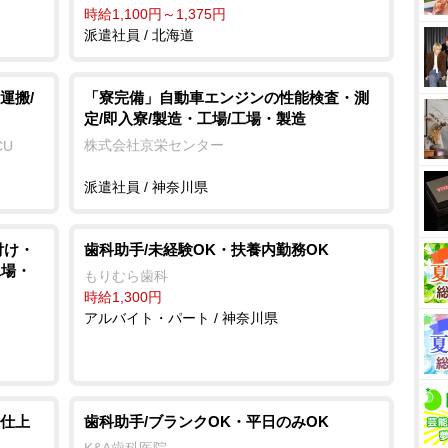
時給1,100円～1,375円
派遣社員 / 北海道
運搬/
「寮完備」自動車エンジンの性能検査・測
定/即入寮/製造・工場/工場・製造
株式会社京栄センター
CU
派遣社員 / 神奈川県
付け・
歯科助手/未経験OK・扶養内勤務OK
工場・
もりむら歯科
時給1,300円
アルバイト・パート / 神奈川県
仕上
歯科助手/ブランクOK・平日のみOK