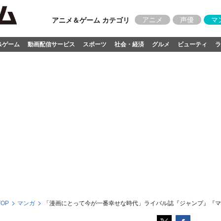
アニメ
声優
マ
アニメ＆ゲーム カテゴリ
&ゲーム
動画配信サービス
スポーツ
社会・経済
グルメ
ビューティ
ラ
OP
マンガ
「漫画にとって今が一番幸せな時代」ライバル誌『ジャンプ』『マ