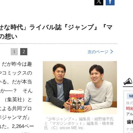
せな時代」ライバル誌『ジャンプ』『マ
の想い
1
2
次のページ
。だが昨今は趣
やコミックスの
いる。だが本当
のか──？ そん
N
』（集英社）と
株式
による共同プロ
時給
アル
年ジャンマガ』
『少年ジャンプ＋』編集長・細野修平氏
歯
と『マガジンポケット』編集長・橋本脩
。2,264ペー
氏 （C）oricon ME inc.
ナ