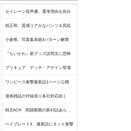
セイレーン役声優、選考理由を告白
桂正和、質感リアルなパンツ＆尻絵
小倉唯、写真集表紙4パターン解禁
『ちいかわ』新グッズ説明文に恐怖
プリキュア デッチ・アゲイン登場
ワンピース衝撃最新話1ページ公開
漫画雑誌の付録巡り各社対応続く
BLEACH 死闘展開の第43話あらすじ
ベイブレードX 最新話にネット衝撃