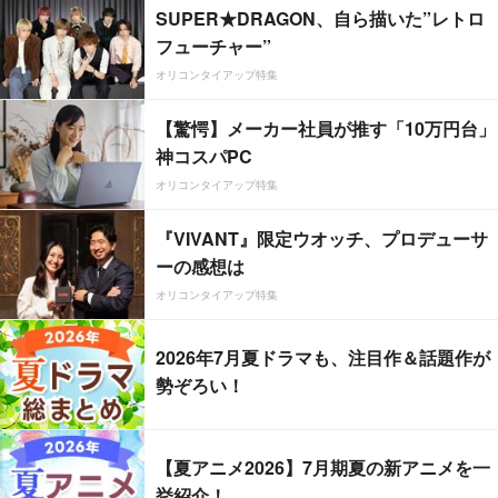
SUPER★DRAGON、自ら描いた”レトロ
フューチャー”
オリコンタイアップ特集
【驚愕】メーカー社員が推す「10万円台」
神コスパPC
オリコンタイアップ特集
『VIVANT』限定ウオッチ、プロデューサ
ーの感想は
オリコンタイアップ特集
2026年7月夏ドラマも、注目作＆話題作が
勢ぞろい！
【夏アニメ2026】7月期夏の新アニメを一
挙紹介！