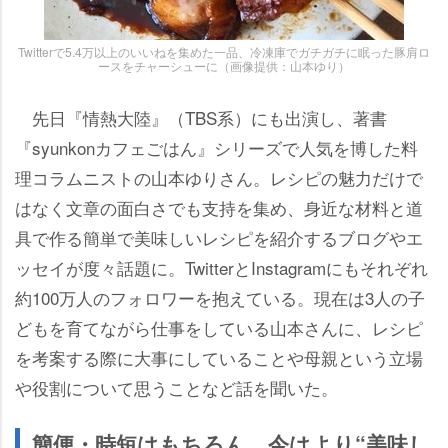
Twitterで5.4万以上のいいねを集めた一品、冷凍庫でガチガチに眠った豚肩ロ
ースをチャーシューに（画像提供：山本ゆり）
先日『情熱大陸』（TBS系）にも出演し、著書
『syunkonカフェごはん』シリーズで人気を博した料
理コラムニストの山本ゆりさん。レシピの魅力だけで
はなく文章の面白さでも支持を集め、身近な材料と道
具で作る簡単で美味しいレシピを紹介するブログやエ
ッセイが度々話題に。TwitterとInstagramにもそれぞれ
約100万人のフォロワーを抱えている。現在は3人の子
どもを育てながら仕事をしている山本さんに、レシピ
を考案する際に大事にしていることや母親という立場
役割について思うことなど話を聞いた。
簡便・時短はもちろん、今はより“美味し