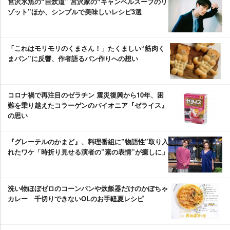
宮沢氷魚の“自炊道” 宮沢家の“キャンベルスープのリ
ゾット”ほか、シンプルで美味しいレシピ3選
「これはモリモリのくまさん！」たくましい“筋肉く
まパン”に反響、作者語るパン作りへの想い
コロナ禍で再注目のゼラチン 震災復興から10年、困
難を乗り越えたコラーゲンのパイオニア『ゼライス』
の思い
『グレーテルのかまど』、料理番組に”物語性”取り入
れたワケ「時折り見せる演者の”素の表情”が癒しに」
洗い物ほぼゼロのコーンパンや炊飯器だけのかぼちゃ
カレー 千切りできないOLのお手軽夏レシピ