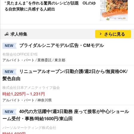
“見たまんま”を作れる驚異のレシピが話題 OLのゆ
る自炊実験に共感する人続出
求人特集
さらに見る
ブライダルシニアモデル/広告・CMモデル
NEW
有限会社OFFICE EYE
アルバイト・パート / 業務委託 / 東京都
リニューアルオープン/日勤介護/週2日から/無資格OK/
NEW
髪色自由
株式会社日本アメニティライフ協会
時給1,225円～1,231円
アルバイト・パート / 神奈川県
40代の方活躍中!週3日勤務 座って接客が中心/ショール
NEW
ーム受付・事務/時給1600円/東山田
パーソルマーケティング株式会社
時給1,600円