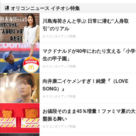
オリコンニュース イチオシ特集
川島海荷さんと学ぶ 日常に潜む“人身取
引”のリアル
オリコンタイアップ特集
マクドナルドが40年にわたり支える「小学
生の甲子園」
オリコンタイアップ特集
向井康二イケメンすぎ！純愛『（LOVE
SONG）』
オリコンタイアップ特集
お値段そのまま45％増量！ファミマ夏の大
盤振る舞い
オリコンタイアップ特集