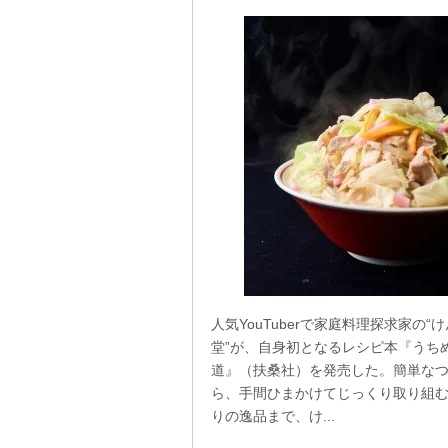
人気YouTuberで家庭料理探求家の“
堂”が、自身初となるレシピ本『うち
道』（扶桑社）を発売した。簡単な
ら、手間ひまかけてじっくり取り組
りの逸品まで、け...