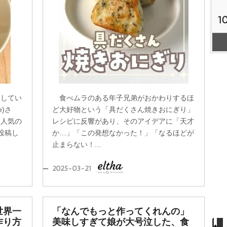
1
をしてい
食べムラのある年子兄弟がおかわりするほ
e)さ
ど大好物という「具だくさん焼きおにぎり」
大人気の
レシピに反響があり、そのアイデアに「天才
に投稿し
か…」「この発想なかった！」「なるほどが
止まらない！...
2025-03-21
世界一
「なんでもっと作ってくれんの」
作り方
美味しすぎて娘が大号泣した、食