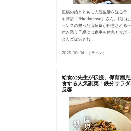
難病の娘とともに入院生活を送る母
ヤ商店（＠kedamaya）さん。娘に
ランスの整った病院食が用意される
付き添う母親には食事も休息もサポ
とんど提供され...
2025-10-14
｜ライフ｜
給食の先生が伝授、保育園児
食する人気副菜「鉄分サラダ
反響