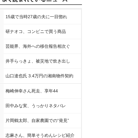
15歳で当時27歳の夫に一目惚れ
研ナオコ、コンビニで買う商品
芸能界、海外への移住報告相次ぐ
井手らっきょ、被災地で炊き出し
山口達也氏 3.4万円の湘南物件契約
梅崎伸幸さん死去、享年44
田中みな実、うっかりネタバレ
片岡鶴太郎、自家農園での“発見”
志麻さん、簡単そうめんレシピ紹介