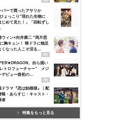
ーパーで買ったアサリか
“ひょっこり”現れた生物に
はじめて見た！」「回転ずし
…
崎ウィン×向井康二 “両片思
”に胸キュン！ 韓ドラに物足
なくなった人こそ沼る…
PER★DRAGON、自ら描い
"レトロフューチャー" メジ
ーデビュー後初の…
国ドラマ『恋は飴模様』｜配
情報・あらすじ・キャスト・
演者
特集をもっと見る