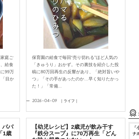
、家庭ご
保育園の給食で毎回“売り切れる”ほど人気の
中、給食
「きゅうり」おかず。その裏技を紹介した投
に99万
稿に80万回再生の反響があり、「絶対旨い
」「目か
つ」「その手があったのか…早く知りたかっ
た！」「常備...
2026-04-09
｜ライフ｜
、パパ
【幼児レシピ】2歳児が飲み干す
「
「1歳
『鉄分スープ』に70万再生「どん
ナ