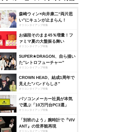
森崎ウィン×向井康二“両片思
い”にキュンが止まらん！
オリコンタイアップ特集
お値段そのまま45％増量！フ
ァミマ夏の大盤振る舞い
オリコンタイアップ特集
SUPER★DRAGON、自ら描い
た”レトロフューチャー”
オリコンタイアップ特集
CROWN HEAD、結成1周年で
見えた”バンドらしさ”
オリコンタイアップ特集
パソコンメーカー社員が本気
で選ぶ「10万円台PC3選」
オリコンタイアップ特集
「別班のよう」腕時計で『VIV
ANT』の世界観再現
オリコンタイアップ特集