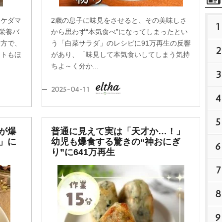
・ケダマ
2歳の息子に味見をさせると、その美味しさ
1
は栄養バ
から思わず“本気食べ”になってしまったとい
一方で、
う「白菜サラダ」のレシピに91万再生の反響
2
ートもほ
があり、「味見して本気食いしてしまう気持
ちよ～く分か...
3
2025-04-11
4
5
が爆
普通に見えて実は「天才か…！」
」に
幼児も爆食する驚きの“神おにぎ
6
り”に641万再生
7
8
9