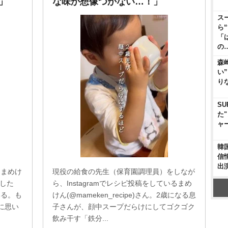
」
な味か想像つかない…！」
ス
ら
「
の
森
い
り
SU
た
ャ
韓
信
出
・まめけ
現役の給食の先生（保育園調理員）をしなが
稿した
ら、Instagramでレシピ投稿をしているまめ
いる。も
けん(@mameken_recipe)さん。2歳になる息
に思い
子さんが、顔中スープだらけにしてゴクゴク
飲み干す「鉄分...