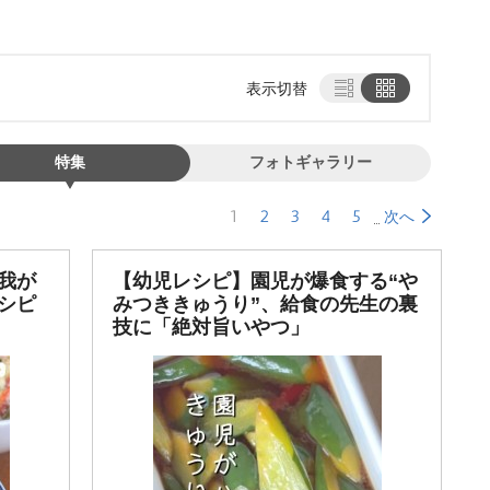
表示切替
特集
フォトギャラリー
1
2
3
4
5
次へ
我が
【幼児レシピ】園児が爆食する“
シピ
みつききゅうり”、給食の先生の裏
技に「絶対旨いやつ」