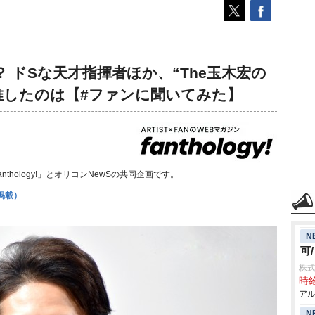
 ドSな天才指揮者ほか、“The玉木宏の
推したのは【#ファンに聞いてみた】
thology!」とオリコンNewSの共同企画です。
掲載）
N
可
株式
時給
アル
N