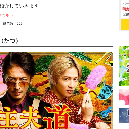
パ
に紹介していきます。
時給
派遣
ください
施 総票数：116
（たつ）