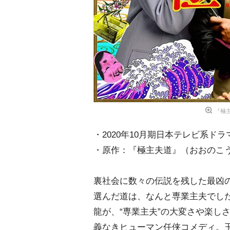
『極主
・2020年10月期日本テレビ系ドラ
・原作：『極主夫道』（おおのこ
裏社会に数々の伝説を残した最凶の
選んだ道は、なんと専業主夫でし
龍が、“専業主夫”の大変さや楽し
義なきヒューマン任侠コメディ。