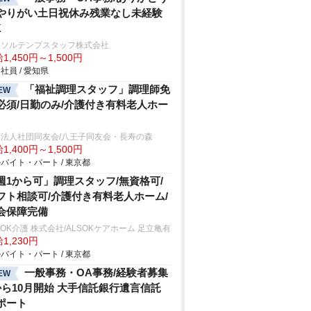
やりがい土日祝休み残業なし未経験
K
ーソルテンプスタッフ株式会社
1,450円～1,500円
社員 / 愛知県
「福祉調理スタッフ」調理師免
EW
必須/日勤のみ/介護付き有料老人ホー
療法人社団同友会/八王子同友会・長寿の森
1,400円～1,500円
バイト・パート / 東京都
週1から可」調理スタッフ/無資格可/
フト相談可/介護付き有料老人ホーム/
会保障完備
SOK介護 株式会社/ALSOKケアホーム 足立亀有
1,230円
バイト・パート / 東京都
一般事務・OA事務/経験者募集
EW
から10月開始 大手信託銀行遺言信託
ポート