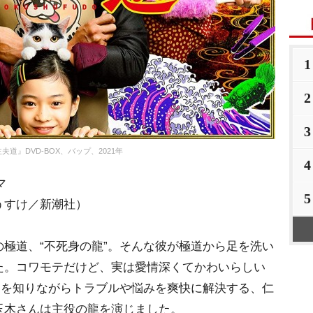
1
2
3
夫道』DVD-BOX、バップ、2021年
4
マ
5
うすけ／新潮社）
極道、“不死身の龍”。そんな彼が極道から足を洗い
た。コワモテだけど、実は愛情深くてかわいらしい
さを知りながらトラブルや悩みを爽快に解決する、仁
玉木さんは主役の龍を演じました。