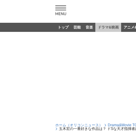
トップ
芸能
音楽
ドラマ&映画
アニメ
ホーム（オリコンニュース）
Drama&Movie T
玉木宏の一番好きな作品は？ ドSな天才指揮者