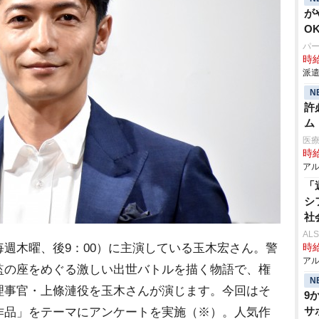
が
O
パ
時給
派遣
N
許
ム
医
時給
アル
「
シ
社
AL
週木曜、後9：00）に主演している玉木宏さん。警
時給
アル
監の座をめぐる激しい出世バトルを描く物語で、権
N
理事官・上條漣役を玉木さんが演じます。今回はそ
9
サ
作品」をテーマにアンケートを実施（※）。人気作