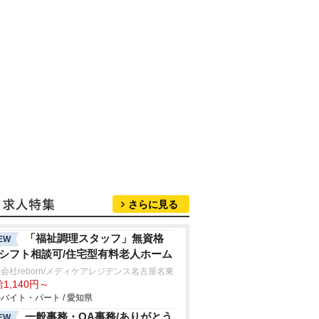
さらに見る
「福祉調理スタッフ」無資格
EW
/シフト相談可/住宅型有料老人ホーム
会社reborn/メディケアレジデンス名古屋名東
1,140円～
バイト・パート / 愛知県
一般事務・OA事務/ありがとう
EW