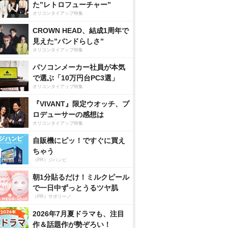
た”レトロフューチャー”
オリコンタイアップ特集
CROWN HEAD、結成1周年で
見えた”バンドらしさ”
オリコンタイアップ特集
パソコンメーカー社員が本気
で選ぶ「10万円台PC3選」
オリコンタイアップ特集
『VIVANT』限定ウオッチ、プ
ロデューサーの感想は
オリコンタイアップ特集
自販機にピッ！ですぐに買え
ちゃう
（PR）ジハンピ
朝1分貼るだけ！ミルクピール
で一日中ずっとうるツヤ肌
（PR）サボリーノ
2026年7月夏ドラマも、注目
作＆話題作が勢ぞろい！