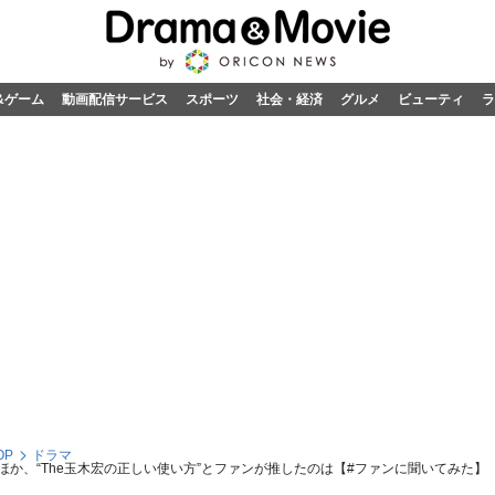
&ゲーム
動画配信サービス
スポーツ
社会・経済
グルメ
ビューティ
ラ
OP
ドラマ
ほか、“The玉木宏の正しい使い方”とファンが推したのは【#ファンに聞いてみた】