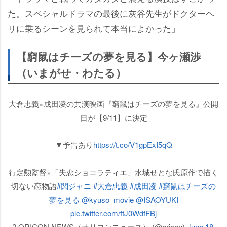
た。スペシャルドラマの最後に灰谷先生がドクターヘ
リに乗るシーンを見られて本当によかった」
【窮鼠はチーズの夢を見る】今ヶ瀬渉
（いまがせ・わたる）
大倉忠義×成田凌の共演映画『窮鼠はチーズの夢を見る』公開
日が【9/11】に決定
▼予告あり
https://t.co/V1gpExI5qQ
行定勲監督×「失恋ショコラティエ」水城せとな氏原作で描く
切ない恋物語
#関ジャニ
#大倉忠義
#成田凌
#窮鼠はチーズの
夢を見る
@kyuso_movie
@ISAOYUKI
pic.twitter.com/ftJ0WdfFBj
? ORICON NEWS（オリコンニュース） (@oricon)
June 18,