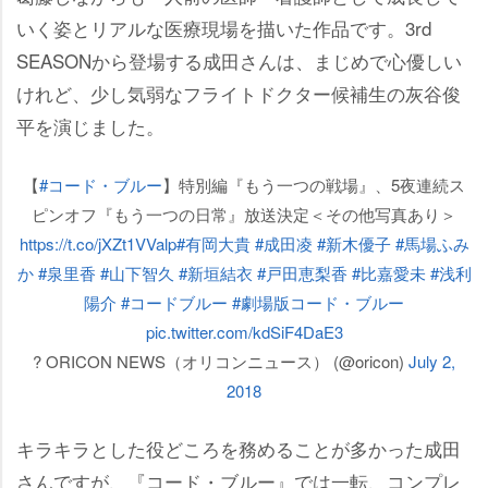
いく姿とリアルな医療現場を描いた作品です。3rd
SEASONから登場する成田さんは、まじめで心優しい
けれど、少し気弱なフライトドクター候補生の灰谷俊
平を演じました。
【
#コード・ブルー
】特別編『もう一つの戦場』、5夜連続ス
ピンオフ『もう一つの日常』放送決定＜その他写真あり＞
https://t.co/jXZt1VValp
#有岡大貴
#成田凌
#新木優子
#馬場ふみ
か
#泉里香
#山下智久
#新垣結衣
#戸田恵梨香
#比嘉愛未
#浅利
陽介
#コードブルー
#劇場版コード・ブルー
pic.twitter.com/kdSiF4DaE3
? ORICON NEWS（オリコンニュース） (@oricon)
July 2,
2018
キラキラとした役どころを務めることが多かった成田
さんですが、『コード・ブルー』では一転、コンプレ