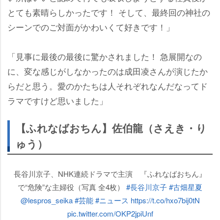
とても素晴らしかったです！ そして、最終回の神社の
シーンでのご対面がかわいくて好きです！」
「見事に最後の最後に驚かされました！ 急展開なの
に、変な感じがしなかったのは成田凌さんが演じたか
らだと思う。愛のかたちは人それぞれなんだなってド
ラマですけど思いました」
【ふれなばおちん】佐伯龍（さえき・り
ゅう）
長谷川京子、NHK連続ドラマで主演 『ふれなばおちん』
で“危険”な主婦役（写真 全4枚）
#長谷川京子
#古畑星夏
@lespros_seika
#芸能
#ニュース
https://t.co/hxo7bij0tN
pic.twitter.com/OKP2jpiUnf