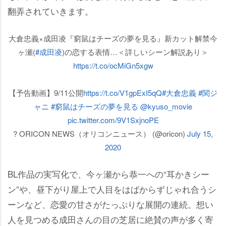
翻弄されていきます。
大倉忠義×成田凌『窮鼠はチーズの夢を見る』新カット解禁今
ヶ瀬(
#成田凌
)の恋する表情…＜詳しいシーン解説あり＞
https://t.co/ocMiGn5xgw
【予告動画】9/11公開
https://t.co/V1gpExI5qQ
#大倉忠義
#関ジ
ャニ
#窮鼠はチーズの夢を見る
@kyuso_movie
pic.twitter.com/9V1SxjnoPE
? ORICON NEWS（オリコンニュース） (@oricon)
July 15,
2020
BL作品の実写化で、今ヶ瀬から恭一への“耳かきシー
ン”や、昼下がり屋上で人目をはばからずじゃれ合うシ
ーンなど、恋愛の甘さがたっぷりな展開の連続。想い
人を見つめる成田さんの目の芝居に絶賛の声が多く寄