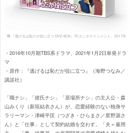
『逃げるは恥だが役に立つ DVD-BOX』TCエンタテインメント、2017年
・2016年10月期TBS系ドラマ、2021年1月2日単発ドラ
マ
・原作：『逃げるは恥だが役に立つ』（海野つなみ／
講談社）
「職ナシ」「彼氏ナシ」「居場所ナシ」の主人公・森
山みくり（新垣結衣さん）が、恋愛経験のない独身サ
ラリーマン・津崎平匡（つざき・ひらまさ／星野源さ
ん）と「仕事」として契約結婚を交わす。「夫＝雇用
主」、「妻＝従業員」の雇用関係で恋愛感情を持たな