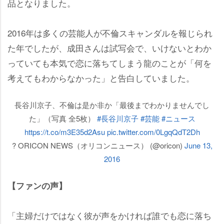
品となりました。
2016年は多くの芸能人が不倫スキャンダルを報じられ
た年でしたが、成田さんは試写会で、いけないとわか
っていても本気で恋に落ちてしまう龍のことが「何を
考えてもわからなかった」と告白していました。
長谷川京子、不倫は是か非か「最後までわかりませんでし
た」（写真 全5枚）
#長谷川京子
#芸能
#ニュース
https://t.co/m3E35d2Asu
pic.twitter.com/0LgqQdT2Dh
? ORICON NEWS（オリコンニュース） (@oricon)
June 13,
2016
【ファンの声】
「主婦だけではなく彼が声をかければ誰でも恋に落ち