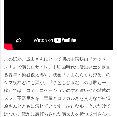
このほか、成田さんにとって初の主演映画『カツベ
ン！』で演じたサイレント映画時代の活動弁士を夢見
る青年・染谷俊太郎や、映画『さよならくちびる』の
シマ役などにも票が。『まともじゃないのは君も一
緒』では、コミュニケーションのすれ違いや距離感の
ズレ、不器用さを、毒気とコミカルさを交えながら清
原さんとともに演じています。端正なルックスだけで
はない、確かに裏打ちされた演技力を持つ成田さんの