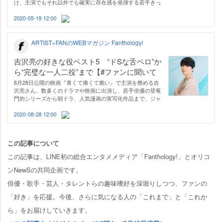
け、主演でもそれ以外でも確実に存在感を発揮する若手きっ
ての実力派として名を馳せています。今回はそんな神木さん
のハマり役ぶりが際立つ作品をアンケート（※）し、TOP5を
2020-05-19 12:00
ピックアップ。ファンの方からは…
ARTIST×FANのWEBマガジン Fanthology!
吉沢亮の好きな役ベスト5 “ドSな舌ペロ”か
ら“完璧な一人二役”まで【#ファンに聞いて
みた】
8月28日公開の映画『青くて痛くて脆い』で主演を務める吉
沢亮さん。数多くのドラマや映画に出演し、若手俳優の登竜
門的シリーズから朝ドラ、人気漫画の実写化作品まで、ジャ
ンルを問わずに好演をしています。今回はそんな吉沢さん出
演の「一番好きな作品」をテーマにアンケートを実施
2020-08-28 12:00
（※）。出世作から話題の作品まで、熱…
この記事について
この記事は、LINE初の総合エンタメメディア「Fanthology!」とオリコ
ンNewSの共同企画です。
俳優・歌手・芸人・タレントらの趣味嗜好を深堀りしつつ、ファンの
「好き」を応援。今後、さらに気になる人の「これまで」と「これか
ら」をお届けしていきます。