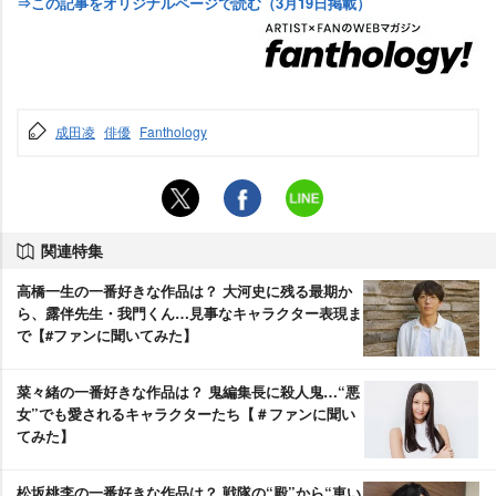
⇒この記事をオリジナルページで読む（3月19日掲載）
成田凌
俳優
Fanthology
関連特集
高橋一生の一番好きな作品は？ 大河史に残る最期か
ら、露伴先生・我門くん…見事なキャラクター表現ま
で【#ファンに聞いてみた】
菜々緒の一番好きな作品は？ 鬼編集長に殺人鬼…“悪
女”でも愛されるキャラクターたち【＃ファンに聞い
てみた】
松坂桃李の一番好きな作品は？ 戦隊の“殿”から“車い