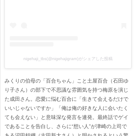
nigehaji_tbs(@nigehajigram)がシェアした投稿
みくりの伯母の「百合ちゃん」こと土屋百合（石田ゆ
り子さん）の部下で不思議な雰囲気を持つ梅原を演じ
た成田さん。恋愛に悩む百合に「生きて会えるだけで
いいじゃないですか」「俺は俺の好きな人に会いたく
ても会えない」と意味深な発言を連発。最終話でゲイ
であることを告白し、さらに“想い人”が津崎の上司で
ある沼田頼綱（古田新太さん）と明かされるという驚