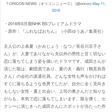
? ORICON NEWS（オリコンニュース） (@oricon)
May 11,
2016
・2016年6月期NHK BSプレミアムドラマ
・原作：『ふれなばおちん』（小田ゆうあ／集英社）
主人公の上条夏（かみじょう・なつ／長谷川京子さ
ん）が、人妻でありながら夫以外の男性と甘く切ない
恋に落ちてしまう姿を描いたドラマです。成田さんが
演じた龍は、劇団員であり、夏の夫・義行（鶴見辰吾
さん）の会社の派遣社員。どんな女性も声をかければ
すぐに落ちるような色男でしたが、自分に全く見向き
もしない女性・夏と出会い、上司の奥さんだと知りな
がらも、本気で恋に落ちてしまいます。龍を儚く、セ
クシーに演じきった成田さんにスポットが当たった作