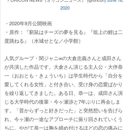
2020
・2020年9月公開映画
・原作：『窮鼠はチーズの夢を見る』『俎上の鯉は二
度跳ねる』（水城せとな／小学館）
人気グループ・関ジャニ∞の大倉忠義さんと成田さん
が共演した作品です。大倉さん演じる主人公・大伴恭
一（おおとも・きょういち）は学生時代から「自分を
愛してくれる女性」と付き合い、受け身の恋愛ばかり
を繰り返してきました。ある日、恭一は、成田さん演
じる大学時代の後輩・今ヶ瀬渉と7年ぶりに再会しま
す。「昔からずっと好きだった」と突然想いを告げら
れ、今ヶ瀬の一途なアプローチに振り回されていくう
ちに、やがて恭一は胸を締め付けるほどの恋の痛みに