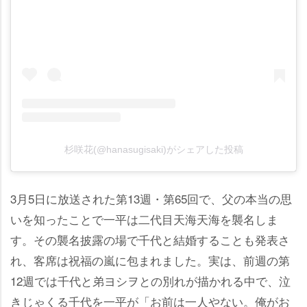
杉咲花(@hanasugisaki)がシェアした投稿
3月5日に放送された第13週・第65回で、父の本当の思
いを知ったことで一平は二代目天海天海を襲名しま
す。その襲名披露の場で千代と結婚することも発表さ
れ、客席は祝福の嵐に包まれました。実は、前週の第
12週では千代と弟ヨシヲとの別れが描かれる中で、泣
きじゃくる千代を一平が「お前は一人やない。俺がお