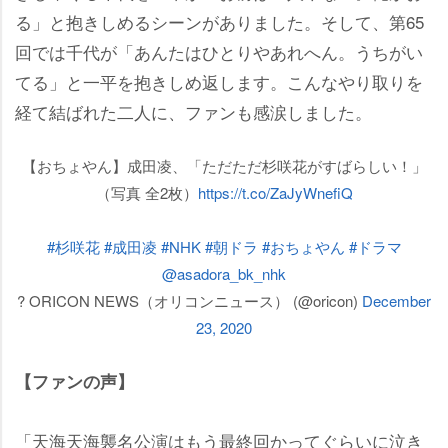
る」と抱きしめるシーンがありました。そして、第65
回では千代が「あんたはひとりやあれへん。うちがい
てる」と一平を抱きしめ返します。こんなやり取りを
経て結ばれた二人に、ファンも感涙しました。
【おちょやん】成田凌、「ただただ杉咲花がすばらしい！」
（写真 全2枚）
https://t.co/ZaJyWnefiQ
#杉咲花
#成田凌
#NHK
#朝ドラ
#おちょやん
#ドラマ
@asadora_bk_nhk
? ORICON NEWS（オリコンニュース） (@oricon)
December
23, 2020
【ファンの声】
「天海天海襲名公演はもう最終回かってぐらいに泣き