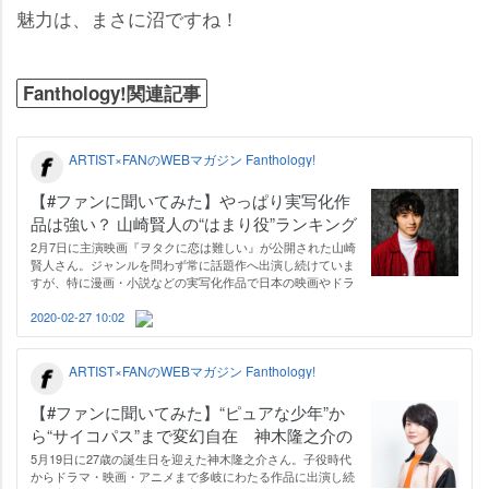
魅力は、まさに沼ですね！
Fanthology!関連記事
ARTIST×FANのWEBマガジン Fanthology!
【#ファンに聞いてみた】やっぱり実写化作
品は強い？ 山崎賢人の“はまり役”ランキング
2月7日に主演映画『ヲタクに恋は難しい』が公開された山崎
賢人さん。ジャンルを問わず常に話題作へ出演し続けていま
すが、特に漫画・小説などの実写化作品で日本の映画やドラ
マ界に果たしてきた貢献は計りしれません。今回、そんな山
崎さんが特にハマリ役だったと思う作品をアンケート（※）
2020-02-27 10:02
し、上位8作品をピックアップ。…
ARTIST×FANのWEBマガジン Fanthology!
【#ファンに聞いてみた】“ピュアな少年”か
ら“サイコパス”まで変幻自在 神木隆之介の
ハマり役ドラマ＆映画ベスト5
5月19日に27歳の誕生日を迎えた神木隆之介さん。子役時代
からドラマ・映画・アニメまで多岐にわたる作品に出演し続