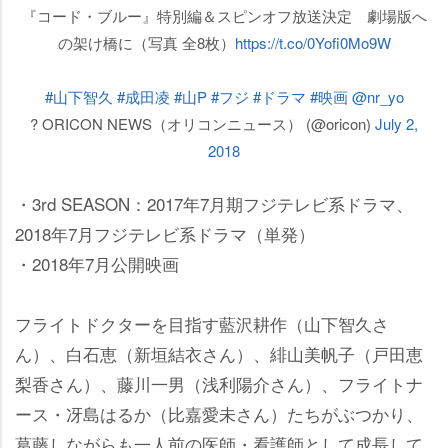
『コード・ブルー』特別編＆スピンオフ放送決定 劇場版へ
の架け橋に（写真 全8枚）
https://t.co/0Yofi0Mo9W
#山下智久
#成田凌
#山P
#フジ
#ドラマ
#映画
@nr_yo
? ORICON NEWS（オリコンニュース） (@oricon)
July 2,
2018
・3rd SEASON：2017年7月期フジテレビ系ドラマ、
2018年7月フジテレビ系ドラマ（単発）
・2018年7月公開映画
フライトドクターを目指す藍沢耕作（山下智久さ
ん）、白石恵（新垣結衣さん）、緋山美帆子（戸田恵
梨香さん）、藤川一男（浅利陽介さん）、フライトナ
ース・冴島はるか（比嘉愛未さん）たちがぶつかり、
葛藤しながらも一人前の医師・看護師として成長して