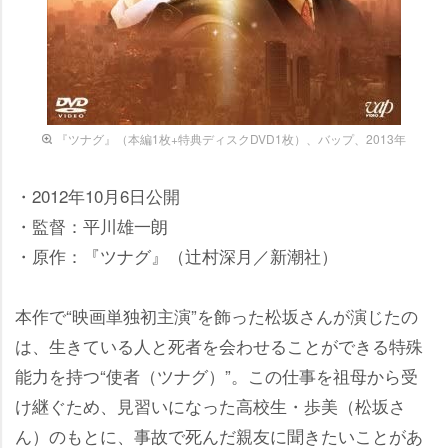
『ツナグ』（本編1枚+特典ディスクDVD1枚）、バップ、2013年
・2012年10月6日公開
・監督：平川雄一朗
・原作：『ツナグ』（辻村深月／新潮社）
本作で“映画単独初主演”を飾った松坂さんが演じたの
は、生きている人と死者を会わせることができる特殊
能力を持つ“使者（ツナグ）”。この仕事を祖母から受
け継ぐため、見習いになった高校生・歩美（松坂さ
ん）のもとに、事故で死んだ親友に聞きたいことがあ