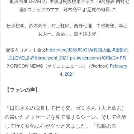
『孤狼の血 LEVEL2』主演は松坂桃李キャスト8名発表 西野七
瀬がスナックのママ、鈴木亮平は“悪魔の組長”に
松坂桃李、鈴木亮平、村上虹郎、西野七瀬、中村梅雀、早乙
女太一、斎藤工、吉田鋼太郎
配役＆コメント全文
https://t.co/d26jUI3rQU
#孤狼の血
#孤狼の
血LEVEL2
@Korounochi_2021
pic.twitter.com/sfCKlaCmPR
? ORICON NEWS（オリコンニュース） (@oricon)
February
4, 2021
【ファンの声】
「日岡さんの成長して行く姿、ガミさん（大上章吾）
の書いたメッセージを見て涙するシーン。そして覚醒
して行く変化に心がグッと来ました。『孤狼の血