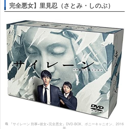
完全悪女】里見忍（さとみ・しのぶ）
『サイレーン 刑事×彼女×完全悪女』DVD-BOX、ポニーキャニオン、2016
年