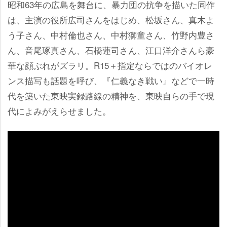
昭和63年の広島を舞台に、暴力団の抗争を描いた同作
は、主演の役所広司さんをはじめ、松坂さん、真木よ
う子さん、中村倫也さん、中村獅童さん、竹野内豊さ
ん、音尾琢真さん、石橋蓮司さん、江口洋介さんら豪
華な顔ぶれがズラリ。R15＋指定ならではのバイオレ
ンス描写も話題を呼び、『仁義なき戦い』などで一時
代を築いた東映実録路線の精神を、東映自らの手で現
代によみがえらせました。