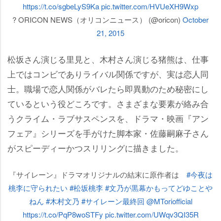
https://t.co/sgbeLyS9Ka
pic.twitter.com/HVUeXH9Wxp
? ORICON NEWS（オリコンニュース） (@oricon)
October
21, 2015
松坂さん演じる里見と、木村さん演じる猪熊は、仕事
上ではコンビでありライバル関係ですが、実は恋人同
士。職場で恋人関係がバレたら即異動のため秘密にし
ているという役どころです。さまざまな要素が絡み合
うクライム・ラブサスペンスを、ドラマ・映画『アン
フェア』シリーズを手がけた脚本家・佐藤嗣麻子さん
がスピーディーかつスリリングに描きました。
『サイレーン』ドラマオリジナルの結末に原作者は
#今夜は
桃李に守られたい
#松坂桃李
#文乃が黒幕かもってどゆこと
ねん
#木村文乃
#サイレーン最終回
@MToriofficial
https://t.co/PqP8woSTFy
pic.twitter.com/UWqv3QI35R