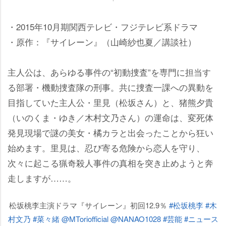
・2015年10月期関西テレビ・フジテレビ系ドラマ
・原作：『サイレーン』（山崎紗也夏／講談社）
主人公は、あらゆる事件の“初動捜査”を専門に担当す
る部署・機動捜査隊の刑事。共に捜査一課への異動を
目指していた主人公・里見（松坂さん）と、猪熊夕貴
（いのくま・ゆき／木村文乃さん）の運命は、変死体
発見現場で謎の美女・橘カラと出会ったことから狂い
始めます。里見は、忍び寄る危険から恋人を守り、
次々に起こる猟奇殺人事件の真相を突き止めようと奔
走しますが……。
松坂桃李主演ドラマ『サイレーン』初回12.9％
#松坂桃李
#木
村文乃
#菜々緒
@MToriofficial
@NANAO1028
#芸能
#ニュース