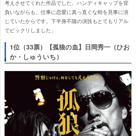
考えさせてくれた作品でした。ハンディキャップを背
負いながらも、仕事に恋愛に真っ直ぐな樹を見事に演
じていたからです。下半身不随の演技もとてもリアル
でビックリしました」
1位（33票）【孤狼の血】日岡秀一（ひお
か・しゅういち）