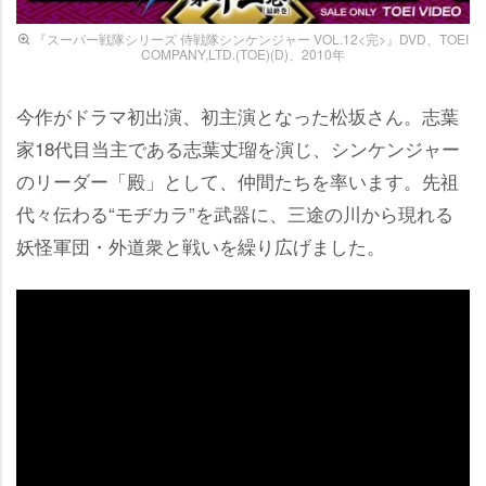
『スーパー戦隊シリーズ 侍戦隊シンケンジャー VOL.12<完>』DVD、TOEI
COMPANY,LTD.(TOE)(D)、2010年
今作がドラマ初出演、初主演となった松坂さん。志葉
家18代目当主である志葉丈瑠を演じ、シンケンジャー
のリーダー「殿」として、仲間たちを率います。先祖
代々伝わる“モヂカラ”を武器に、三途の川から現れる
妖怪軍団・外道衆と戦いを繰り広げました。