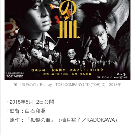
『孤狼の血』Blu-ray、TOEI COMPANY,LTD.(TOE)(D)、2018年
・2018年5月12日公開
・監督：白石和彌
・原作：『孤狼の血』（柚月裕子／KADOKAWA）