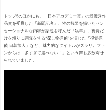
トップ5のほかにも、「日本アカデミー賞」の最優秀作
品賞を受賞した『新聞記者』、性の極限を描いたセン
セーショナルな内容が話題を呼んだ『娼年』、視覚だ
けを頼りに調査をする“探し物探偵”を演じた『視覚探
偵 日暮旅人』など、魅力的なタイトルがズラリ。ファ
ンからは「多すぎて選べない！」という声も多数寄せ
られていました。