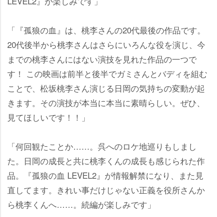
LEVEL2』が楽しみです」
「『孤狼の血』は、桃李さんの20代最後の作品です。
20代後半から桃李さんはさらにいろんな役を演じ、今
までの桃李さんにはない演技を見れた作品の一つで
す！ この映画は前半と後半でガミさんとバディを組む
ことで、松坂桃李さん演じる日岡の気持ちの変動が起
きます。その演技が本当に本当に素晴らしい。ぜひ、
見てほしいです！！」
「何回観たことか……。呉へのロケ地巡りもしまし
た。日岡の成長と共に桃李くんの成長も感じられた作
品。『孤狼の血 LEVEL2』が情報解禁になり、また見
直してます。きれい事だけじゃない正義を役所さんか
ら桃李くんへ……。続編が楽しみです」