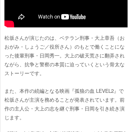
松坂さんが演じたのは、ベテラン刑事・大上章吾（お
おがみ・しょうご／役所さん）のもとで働くことにな
った後輩刑事・日岡秀一。大上の破天荒さに翻弄され
ながら、抗争と警察の本質に迫っていくという骨太な
ストーリーです。
また、本作の続編となる映画『孤狼の血 LEVEL2』で
松坂さんが主演を務めることが発表されています。前
作の主人公・大上の志を継ぐ刑事・日岡を引き続き演
じます。