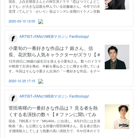
現在、上白石萌音さんとのW主演ドラマ『恋はつづくよどこ
までも』が大きな話題を呼んでいる佐藤健さん。今作での天
堂浬（てんどう・かいり）役はツンデレ全開のイケメン言動
が魅力的ですが、ドS系から癒し系まで幅広いタイプのイケ
メンを演じ分けられるのが佐藤さんのスゴイところ。今回は
2020-03-10 12:00
佐藤さんのイケメンぶりが特に際…
ARTIST×FANのWEBマガジン Fanthology!
小栗旬の一番好きな作品は？ 銀さん、信
長、花沢類ら人気キャラクターがズラリ【＃
ファンに聞いてみた】
12月26日に38歳の誕生日を迎える小栗旬さん。数々のドラマ
映画で主演を務め、年齢を重ねるごとに輝きを増していま
す。今回はそんな小栗さん出演の「一番好きな作品」をテー
マにアンケートを実施（※）。人気作がズラリと並び、熱量
の高い声が多く集まりました。 ※物語の内容に触れる描写が
2020-12-25 17:15
ありますのでご注意ください※ORI…
ARTIST×FANのWEBマガジン Fanthology!
菅田将暉の一番好きな作品は？ 見る者を熱
くする名演技の数々【＃ファンに聞いてみ
た】
現在、TBS系ドラマ『MIU404』に出演し、8月21日には主演
映画『糸』も公開となる俳優の菅田将暉さん。見る者が思わ
ず感情移入してしまう熱量の高い演技力で、今や日本のドラ
マ・映画界になくてはならない存在となりました。今回はそ