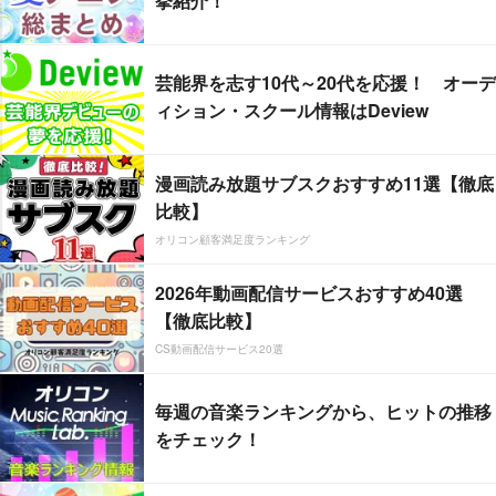
挙紹介！
芸能界を志す10代～20代を応援！ オーデ
ィション・スクール情報はDeview
漫画読み放題サブスクおすすめ11選【徹底
比較】
オリコン顧客満足度ランキング
2026年動画配信サービスおすすめ40選
【徹底比較】
CS動画配信サービス20選
毎週の音楽ランキングから、ヒットの推移
をチェック！