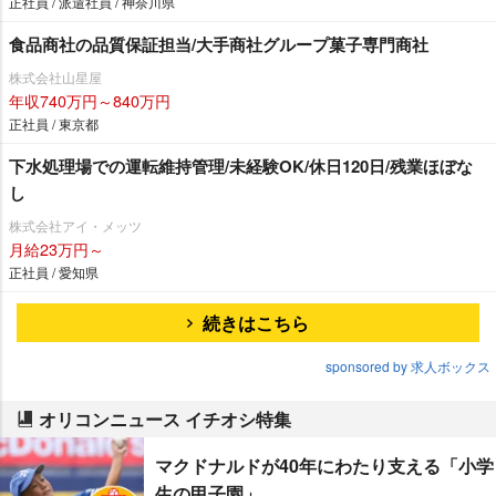
正社員 / 派遣社員 / 神奈川県
食品商社の品質保証担当/大手商社グループ菓子専門商社
株式会社山星屋
年収740万円～840万円
正社員 / 東京都
下水処理場での運転維持管理/未経験OK/休日120日/残業ほぼな
し
株式会社アイ・メッツ
月給23万円～
正社員 / 愛知県
続きはこちら
sponsored by 求人ボックス
オリコンニュース イチオシ特集
マクドナルドが40年にわたり支える「小学
生の甲子園」