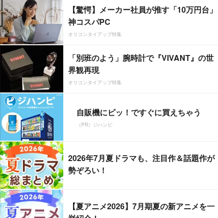
【驚愕】メーカー社員が推す「10万円台」
神コスパPC
オリコンタイアップ特集
「別班のよう」腕時計で『VIVANT』の世
界観再現
オリコンタイアップ特集
自販機にピッ！ですぐに買えちゃう
（PR）ジハンピ
2026年7月夏ドラマも、注目作＆話題作が
勢ぞろい！
【夏アニメ2026】7月期夏の新アニメを一