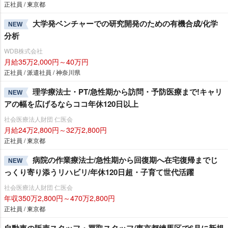
正社員 / 東京都
大学発ベンチャーでの研究開発のための有機合成/化学
NEW
分析
WDB株式会社
月給35万2,000円～40万円
正社員 / 派遣社員 / 神奈川県
理学療法士・PT/急性期から訪問・予防医療まで!キャリ
NEW
アの幅を広げるならココ年休120日以上
社会医療法人財団 仁医会
月給24万2,800円～32万2,800円
正社員 / 東京都
病院の作業療法士/急性期から回復期へ在宅復帰までじ
NEW
っくり寄り添うリハビリ/年休120日超・子育て世代活躍
社会医療法人財団 仁医会
年収350万2,800円～470万2,800円
正社員 / 東京都
自動車の販売スタッフ・買取スタッフ/東京都練馬区で6月に新規