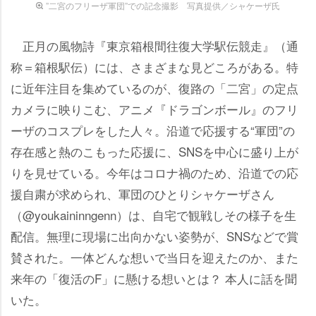
”二宮のフリーザ軍団”での記念撮影 写真提供／シャケーザ氏
正月の風物詩『東京箱根間往復大学駅伝競走』（通
称＝箱根駅伝）には、さまざまな見どころがある。特
に近年注目を集めているのが、復路の「二宮」の定点
カメラに映りこむ、アニメ『ドラゴンボール』のフリ
ーザのコスプレをした人々。沿道で応援する“軍団”の
存在感と熱のこもった応援に、SNSを中心に盛り上が
りを見せている。今年はコロナ禍のため、沿道での応
援自粛が求められ、軍団のひとりシャケーザさん
（@youkaininngenn）は、自宅で観戦しその様子を生
配信。無理に現場に出向かない姿勢が、SNSなどで賞
賛された。一体どんな想いで当日を迎えたのか、また
来年の「復活のF」に懸ける想いとは？ 本人に話を聞
いた。