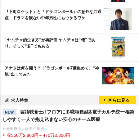
『下町ロケット』と『ドラゴンボール』の意外な共通
点 ドラマを観ない中年男性にもウケるワケ
“ヤムチャ的生き方“が再評価 ヤムチャは“俺”であ
り、そして“君”でもある
アナタは何を願う？ ドラゴンボール7個集めて、“神
龍”出してみた
求人特集
さらに見る
言語聴覚士/1フロアに多職種集結&電子カルテ統一相談
NEW
しやすく一人で抱え込まない安心のチーム医療
社会医療法人財団 仁医会
年収350万2,800円～470万2,800円