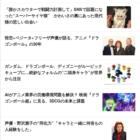
「誰かスカウターで戦闘力計測して」SNSで話題にな
った“スーパーサイヤ猫” かわいさの裏にあった現代
猫の悲しい出会い
悟空×ベジータ×フリーザ声優が語る、アニメ『ドラ
ゴンボール』の30年
ガンダム、ドラゴンボール、ディズニーがルービック
キューブに…絶妙なフォルムの“二頭身キャラ”が世界
から注目
AIがアニメ業界の労働環境問題を解決？ 映画『ドラ
ゴンボール超』に見る、3DCGの未来と課題
声優・野沢雅子の“同化力”「キャラと一緒に何倍もの
人経験をした」