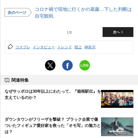
コロナ禍で現地に行くかの葛藤…下した判断は
次のページ
自宅観戦
1/3
次へ
コスプレ
インタビュー
トレンド
陸上
神奈川
関連特集
なぜサッポロは30年以上にわたって、『箱根駅伝』を
支えているのか？
ダウンタウンがフリーザを撃破？ ブラック企業で傷
ついたフィギュア愛好家を救った「オモ写」の魅力と
は？