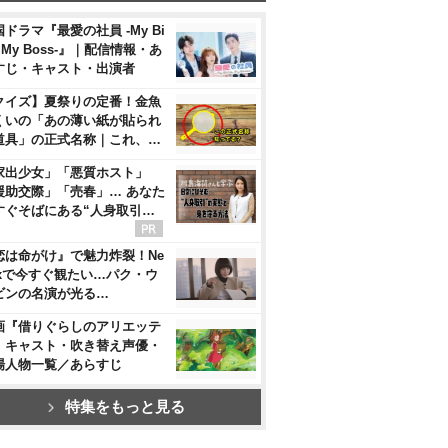
ドラマ『最愛の社員 -My Bi
, My Boss-』｜配信情報・あ
すじ・キャスト・出演者
クイズ】夏祭りの定番！金魚
くいの「あの薄い紙が貼られ
道具」の正式名称｜これ、…
家出少女」「悪質ホスト」
援助交際」「売春」… あなた
すぐそばにある“人身取引…
恋は命がけ』で魅力炸裂！Ne
flixで今すぐ観たい…パク・ウ
ビンの名演が光る…
画『借りぐらしのアリエッテ
』キャスト・吹き替え声優・
場人物一覧／あらすじ
特集をもっと見る