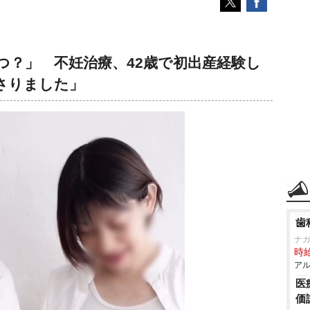
つ？」 不妊治療、42歳で初出産経験し
さりました」
歯
ナ
時給
アル
医
価