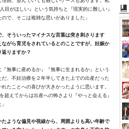
な理由、望んでいても難しいケースもあります。私
『二人目がほしい』という気持ちと『現実的に難しい』
たので、そこは複雑な思いがありました」
で、そういったマイナスな言葉は突き刺さります
えながら育児をされているとのことですが、妊娠か
り返りますか？
に『無事に産めるか』『無事に生まれるか』という
ただ、不妊治療を２年半してきた上での出産だった
かれたことへの喜びが大きかったように思います。
月を超えてからは出産への怖さより『やっと会える』
た」
いたような偏見や視線から、周囲よりも高い年齢で