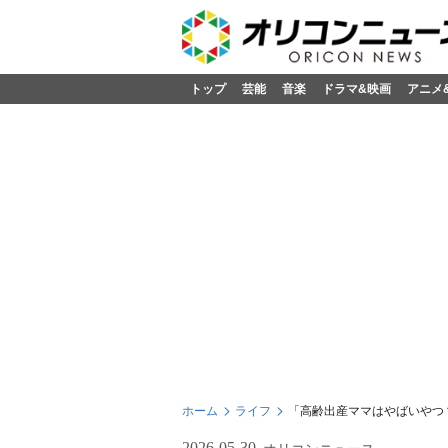
トップ
芸能
音楽
ドラマ&映画
アニメ
ホーム
ライフ
「高齢出産ママはやばいやつ
2026-05-30