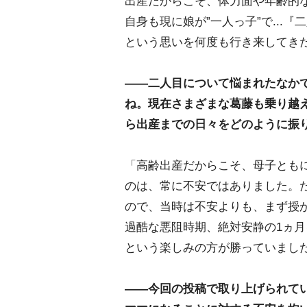
出産だからこそ、体力面や年齢的
自身も現に娘が”一人っ子”で...
という思いを何度も行き来してき
――二人目について悩まれたなか
ね。現在さまざまな葛藤も乗り越
ら出産までの日々をどのように振
「高齢出産だからこそ、母子とも
のは、常に不安ではありました。
ので、当時は不安よりも、まず授
過酷な悪阻時期、絶対安静の1ヵ
という楽しみの方が勝っていまし
――今回の投稿で取り上げられて