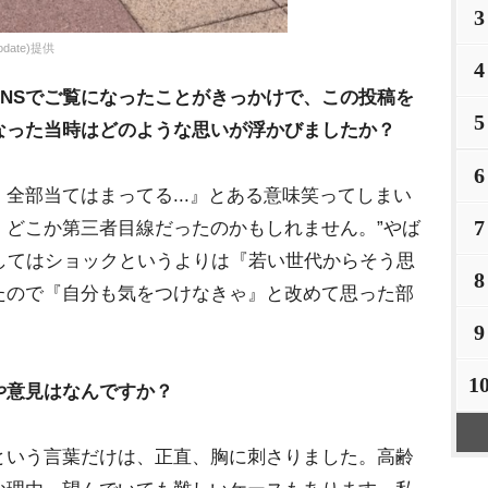
3
date)提供
4
NSでご覧になったことがきっかけで、この投稿を
5
なった当時はどのような思いが浮かびましたか？
6
、全部当てはまってる...』とある意味笑ってしまい
7
、どこか第三者目線だったのかもしれません。”やば
対してはショックというよりは『若い世代からそう思
8
たので『自分も気をつけなきゃ』と改めて思った部
9
1
や意見はなんですか？
という言葉だけは、正直、胸に刺さりました。高齢