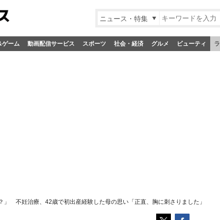
ニュース・特集
&ゲーム
動画配信サービス
スポーツ
社会・経済
グルメ
ビューティ
ラ
？」 不妊治療、42歳で初出産経験した母の思い「正直、胸に刺さりました」