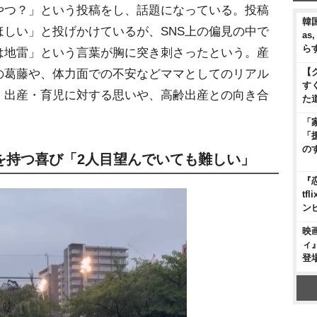
やつ？」という投稿をし、話題になっている。投稿
韓国
しい」と投げかけているが、SNS上の偏見の中で
as
ら
は地雷」という言葉が胸に突き刺さったという。産
【
の葛藤や、体力面での不安などママとしてのリアル
す
、出産・育児に対する思いや、高齢出産との向き合
た
「
「
の
子を持つ喜び「2人目望んでいても難しい」
『
t
ン
映
ィ
登