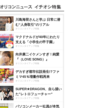
川島海荷さんと学ぶ 日常に潜
む“人身取引”のリアル
オリコンタイアップ特集
マクドナルドが40年にわたり
支える「小学生の甲子園」
オリコンタイアップ特集
向井康二イケメンすぎ！純愛
『（LOVE SONG）』
オリコンタイアップ特集
デカすぎ都市伝説発生!?ファ
ミマ45％増量作戦再来
オリコンタイアップ特集
SUPER★DRAGON、自ら描い
た”レトロフューチャー”
オリコンタイアップ特集
パソコンメーカー社員が本気