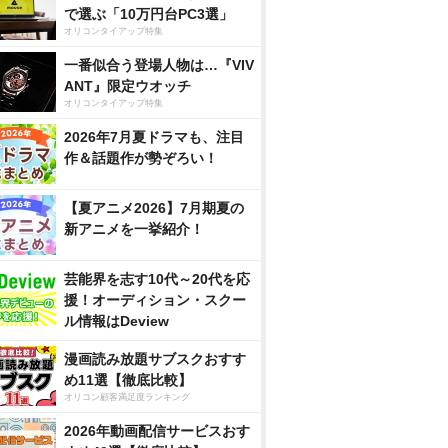
で選ぶ「10万円台PC3選」
オリコンタイアップ特集
一番似合う登場人物は…『VIV
ANT』限定ウオッチ
オリコンタイアップ特集
2026年7月夏ドラマも、注目
作＆話題作が勢ぞろい！
【夏アニメ2026】7月期夏の
新アニメを一挙紹介！
芸能界を志す10代～20代を応
援！オーディション・スクー
ル情報はDeview
漫画読み放題サブスクおすす
め11選【徹底比較】
オリコン顧客満足度ランキング
2026年動画配信サービスおす