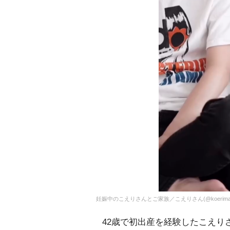
妊娠中のこえりさんとご家族／こえりさん(@koerimama
42歳で初出産を経験したこえりさ