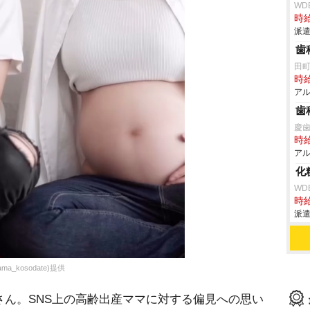
WD
時給
派遣
歯
田
時給
アル
歯
慶
時給
アル
化
WD
時給
派遣
_kosodate)提供
ん。SNS上の高齢出産ママに対する偏見への思い