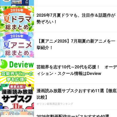
2026年7月夏ドラマも、注目作＆話題作が
勢ぞろい！
【夏アニメ2026】7月期夏の新アニメを一
挙紹介！
芸能界を志す10代～20代を応援！ オーデ
ィション・スクール情報はDeview
漫画読み放題サブスクおすすめ11選【徹底
比較】
オリコン顧客満足度ランキング
2026年動画配信サービスおすすめ40選