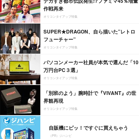
デカすぎ都市伝説発生!?ファミマ45％増量
作戦再来
オリコンタイアップ特集
SUPER★DRAGON、自ら描いた”レトロ
フューチャー”
オリコンタイアップ特集
パソコンメーカー社員が本気で選んだ「10
万円台PC３選」
オリコンタイアップ特集
「別班のよう」腕時計で『VIVANT』の世
界観再現
オリコンタイアップ特集
自販機にピッ！ですぐに買えちゃう
（PR）ジハンピ