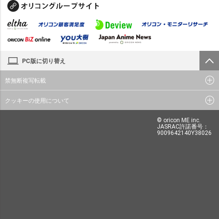
PC版に切り替え
禁無断複写転載
クッキーの使用について
© oricon ME inc.
JASRAC許諾番号：
9009642140Y38026