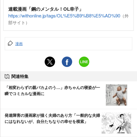
連載漫画「鋼のメンタル！OL幸子」
https://withonline.jp/tags/OL%E5%B9%B8%E5%AD%90
（外
部サイト）
漫画
関連特集
「相変わらずの親バカよのう…」赤ちゃんの寝姿が一
瞬でコミカルな漫画に
発達障害の漫画家が描く夫婦のあり方「一般的な夫婦
にはなれないが、自分たちなりの幸せを模索」