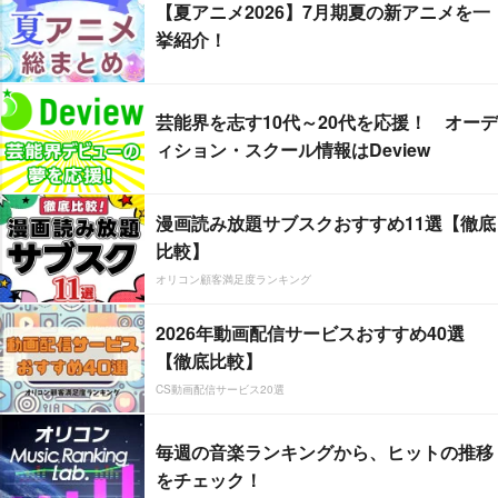
【夏アニメ2026】7月期夏の新アニメを一
挙紹介！
芸能界を志す10代～20代を応援！ オーデ
ィション・スクール情報はDeview
漫画読み放題サブスクおすすめ11選【徹底
比較】
オリコン顧客満足度ランキング
2026年動画配信サービスおすすめ40選
【徹底比較】
CS動画配信サービス20選
毎週の音楽ランキングから、ヒットの推移
をチェック！