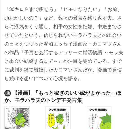
「30キロ台まで痩せろ」「ヒモになりたい」「お前、
頭おかしいの？」など、数々の暴言を繰り返す夫。さ
らに浮気をくり返し、相手の女性を妊娠、中絶までさ
せていたという。信じられないモラハラ夫との出会い
の日々をつづった泥沼エッセイ漫画家・カコマツさん
の作品『子宮と会話するアラサーの婚活物語 ～モラ夫
と出会い結婚するまで～』が注目を集めている。すで
に裁判を経て離婚したカコマツさんだが、漫画で発信
し続ける想いについて心境を語る。
【漫画】「もっと稼ぎのいい嫁がよかった」ほ
か、モラハラ夫のトンデモ発言集