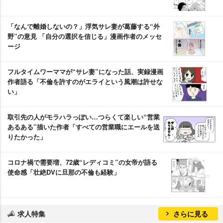
「なんで離婚しないの？」浮気サレ妻が葛藤する“外
野”の意見 「自分の選択を信じる」漫画作者のメッセ
ージ
フルタイムワーママが“サレ妻”になった話、実録漫画
作者語る「不倫を許すのがエライという風潮は許せな
い」
取引先の人がモラハラっぽい…つらくて楽しい“営業
あるある”描いた作者「すべての営業職にエールを送
りたかった」
コロナ禍で需要増、72歳“レディコミ”の女帝が語る
使命感「壮絶DVに旦那の不倫も経験」
求人特集
さらに見る