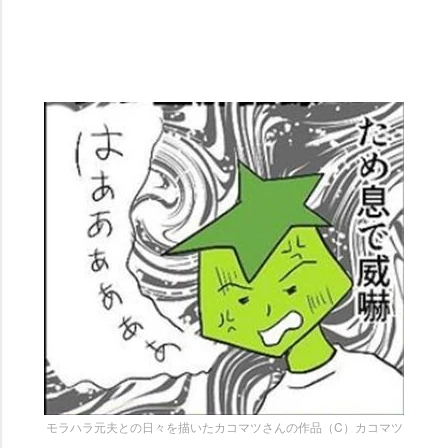
モラハラ元夫との日々を描いたカコマツさんの作品（C）カコマツ