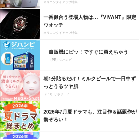
オリコンタイアップ特集
一番似合う登場人物は…『VIVANT』限定
ウオッチ
オリコンタイアップ特集
自販機にピッ！ですぐに買えちゃう
（PR）ジハンピ
朝1分貼るだけ！ミルクピールで一日中ず
っとうるツヤ肌
（PR）サボリーノ
2026年7月夏ドラマも、注目作＆話題作が
勢ぞろい！