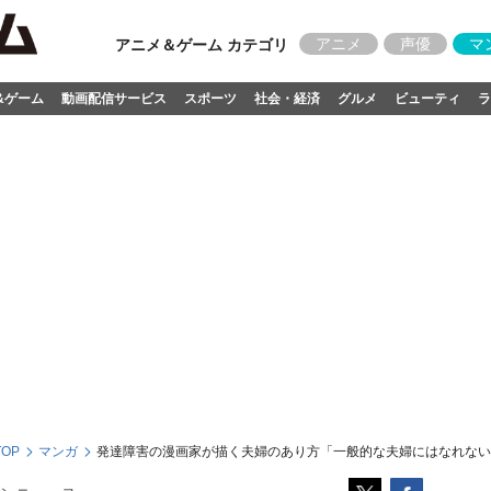
アニメ
声優
マ
アニメ＆ゲーム カテゴリ
&ゲーム
動画配信サービス
スポーツ
社会・経済
グルメ
ビューティ
ラ
OP
マンガ
発達障害の漫画家が描く夫婦のあり方「一般的な夫婦にはなれない