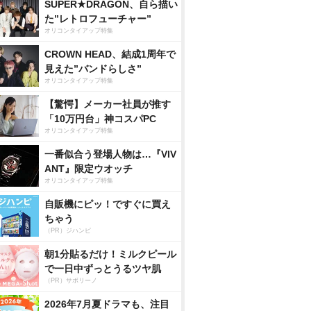
SUPER★DRAGON、自ら描い
た”レトロフューチャー”
オリコンタイアップ特集
CROWN HEAD、結成1周年で
見えた”バンドらしさ”
オリコンタイアップ特集
【驚愕】メーカー社員が推す
「10万円台」神コスパPC
オリコンタイアップ特集
一番似合う登場人物は…『VIV
ANT』限定ウオッチ
オリコンタイアップ特集
自販機にピッ！ですぐに買え
ちゃう
（PR）ジハンピ
朝1分貼るだけ！ミルクピール
で一日中ずっとうるツヤ肌
（PR）サボリーノ
2026年7月夏ドラマも、注目