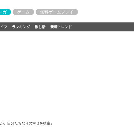
ンガ
ゲーム
無料ゲームプレイ
イフ
ランキング
推し活
新着トレンド
が、自分たちなりの幸せを模索」