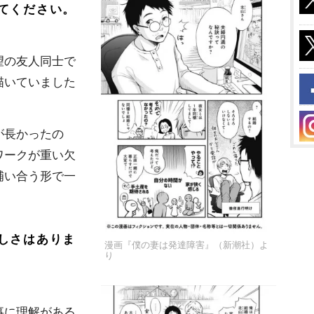
てください。
の友人同士で
描いていました
が長かったの
ワークが重い欠
補い合う形で一
しさはありま
漫画『僕の妻は発達障害』（新潮社）よ
り
に理解がある