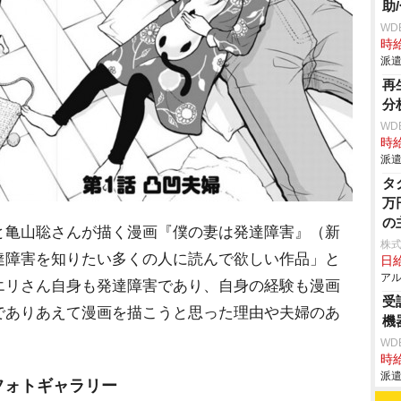
助
WD
時給
派遣
再
分
WD
時給
派遣
タ
万
の
亀山聡さんが描く漫画『僕の妻は発達障害』（新
ぐ
株式
達障害を知りたい多くの人に読んで欲しい作品」と
日
ム
アル
エリさん自身も発達障害であり、自身の経験も漫画
受
でありあえて漫画を描こうと思った理由や夫婦のあ
機
WD
時給
派遣
フォトギャラリー