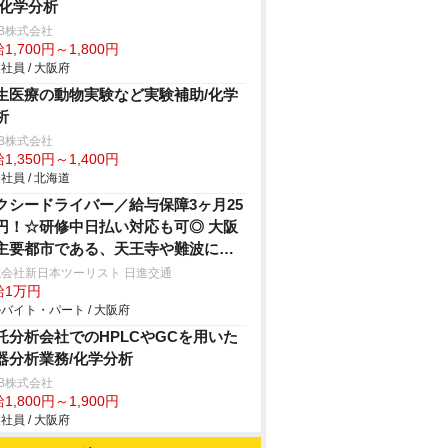
/化学分析
B株式会社
1,700円～1,800円
社員 / 大阪府
生医療の動物実験など実験補助/化学
析
B株式会社
1,350円～1,400円
社員 / 北海道
クシードライバー／給与保障3ヶ月25
円！☆研修中日払い対応も可◎ 大阪
主要都市である、天王寺や難波にす
向かえる好立地♪独自の教育プログラ
会社新日本ツーリスト 日進交通
給1万円
で稼げるまで完全サポート！
バイト・パート / 大阪府
託分析会社でのHPLCやGCを用いた
器分析業務/化学分析
B株式会社
1,800円～1,900円
社員 / 大阪府