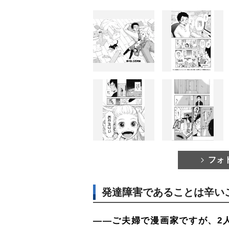
フォ
発達障害であることは辛い
――ご夫婦で漫画家ですが、2