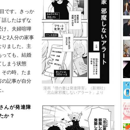
年目です。きっか
「話したはずな
受け、夫婦喧嘩
事と2人分の家事
なりました。主
あっても、結婚
てしまう状態
。その時、たま
害の記事が自分
漫画『僕の妻は発達障害』（新潮社）
た。
「北山家邪魔しないアラート」より
さんが発達障
たか？