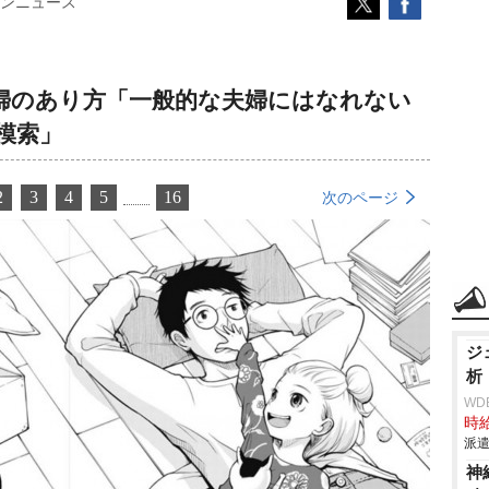
ンニュース
婦のあり方「一般的な夫婦にはなれない
模索」
2
3
4
5
16
次のページ
ジ
析
WD
時給
派遣
神