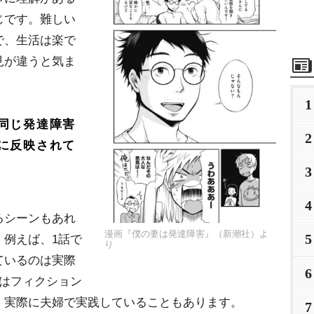
じです。難しい
で、生活は楽で
見が違うと気ま
1
同じ発達障害
2
に反映されて
3
4
シーンもあれ
漫画『僕の妻は発達障害』（新潮社）よ
5
。例えば、1話で
り
ているのは実際
6
ンはフィクション
、実際に夫婦で実践していることもあります。
7