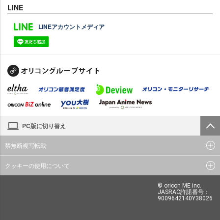
LINE
LINEアカウントメディア
PC版に切り替え
禁無断複写転載
クッキーの使用について
© oricon ME inc.
JASRAC許諾番号：
9009642140Y38026