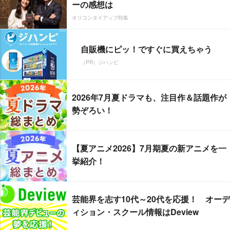
ーの感想は
オリコンタイアップ特集
自販機にピッ！ですぐに買えちゃう
（PR）ジハンピ
2026年7月夏ドラマも、注目作＆話題作が
勢ぞろい！
【夏アニメ2026】7月期夏の新アニメを一
挙紹介！
芸能界を志す10代～20代を応援！ オーデ
ィション・スクール情報はDeview