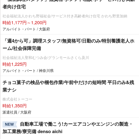
者向け住宅
社会福祉法人かわち野福祉会/サービス付き高齢者向け住宅 かわち野里加納
時給1,177円～1,200円
アルバイト・パート / 大阪府
「週4から可」調理スタッフ/無資格可/日勤のみ/特別養護老人ホ
ーム/社会保障完備
社会福祉法人聖和むつみ会/グランモールさくら及川
時給1,225円
アルバイト・パート / 神奈川県
チョコ菓子の検品や梱包作業/午前中だけの短時間 平日のみ&残
業ナシ
株式会社トーコー
時給1,350円
派遣社員 / 大阪府
自動車工場で働こう!カーエアコンやエンジンの製造・
NEW
加工業務/寮完備 denso aichi