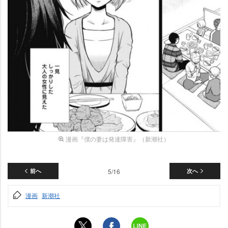
漫画『僕の妻は発達障害』（新潮社）
前へ
5/16
次へ
漫画
新潮社