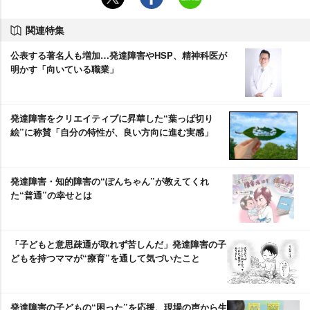
関連特集
公表する著名人も増加…発達障害やHSP、精神科医が
明かす「向いている職業」
発達障害をクリエイティブに昇華した“葉っぱ切り
絵”に称賛「自分の特性が、良い方向に進む実感」
発達障害・知的障害の“ぽんちゃん”が教えてくれ
た“普通”の幸せとは
「子どもと意思疎通が取れず苦しんだ」発達障害の子
どもを持つママが“療育”を通して気づいたこと
発達障害の子どもの“困った”を応援、現場の声から生