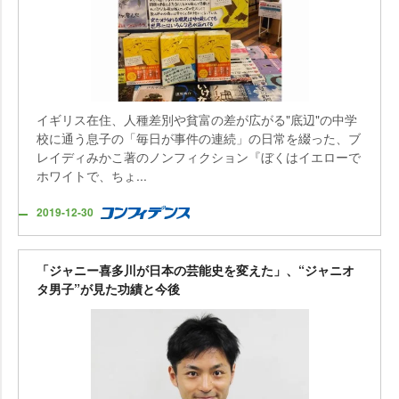
イギリス在住、人種差別や貧富の差が広がる"底辺"の中学
校に通う息子の「毎日が事件の連続」の日常を綴った、ブ
レイディみかこ著のノンフィクション『ぼくはイエローで
ホワイトで、ちょ...
2019-12-30
「ジャニー喜多川が日本の芸能史を変えた」、“ジャニオ
タ男子”が見た功績と今後