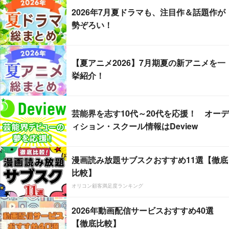
2026年7月夏ドラマも、注目作＆話題作が
勢ぞろい！
【夏アニメ2026】7月期夏の新アニメを一
挙紹介！
芸能界を志す10代～20代を応援！ オーデ
ィション・スクール情報はDeview
漫画読み放題サブスクおすすめ11選【徹底
比較】
オリコン顧客満足度ランキング
2026年動画配信サービスおすすめ40選
【徹底比較】